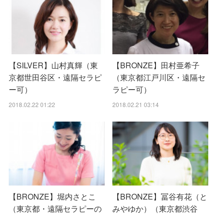
【SILVER】山村真輝（東
【BRONZE】田村亜希子
京都世田谷区・遠隔セラピ
（東京都江戸川区・遠隔セ
ー可）
ラピー可）
2018.02.22 01:22
2018.02.21 03:14
【BRONZE】堀内さとこ
【BRONZE】冨谷有花（と
（東京都・遠隔セラピーの
みやゆか）（東京都渋谷