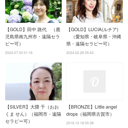
【GOLD】田中 路代 （鹿
【GOLD】LUCIA(ルチア)
児島県南九州市・遠隔セラ
（愛知県・岐阜県・沖縄
ピー可）
県・遠隔セラピー可）
2024.07.03 01:16
2024.02.26 05:43
【SILVER】大隈 千（おお
【BRONZE】Little angel
くま せん）（福岡市・遠隔
drops（福岡県古賀市）
セラピー可）
2016.10.18 05:38