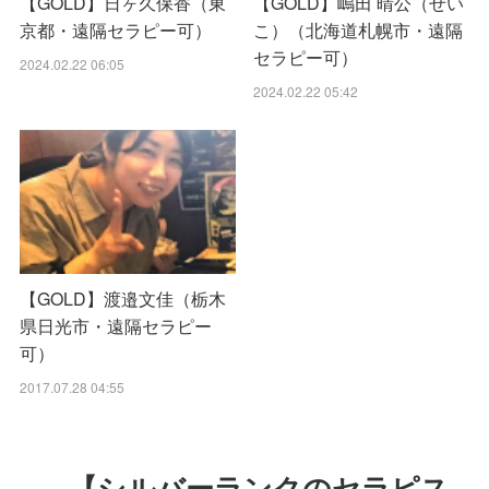
【GOLD】日ヶ久保香（東
【GOLD】嶋田 晴公（せい
京都・遠隔セラピー可）
こ）（北海道札幌市・遠隔
セラピー可）
2024.02.22 06:05
2024.02.22 05:42
【GOLD】渡邉文佳（栃木
県日光市・遠隔セラピー
可）
2017.07.28 04:55
【シルバーランクのセラピス