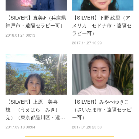
【SILVER】直美♪（兵庫県
【SILVER】下野 絵里（ア
神戸市・遠隔セラピー可）
メリカ セドナ市・遠隔セ
ラピー可）
2018.01.24 00:13
2017.11.27 10:29
【SILVER】上原 美喜
【SILVER】みやべゆきこ
枝 （うえはら みき）
（さいたま市・遠隔セラピ
え）（東京都品川区・遠…
ー可）
2017.09.18 00:04
2017.01.20 23:58