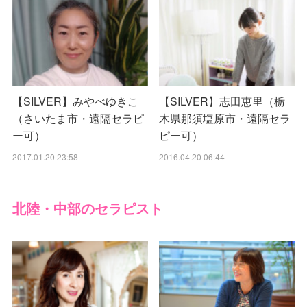
【SILVER】みやべゆきこ
【SILVER】志田恵里（栃
（さいたま市・遠隔セラピ
木県那須塩原市・遠隔セラ
ー可）
ピー可）
2017.01.20 23:58
2016.04.20 06:44
北陸・中部のセラピスト