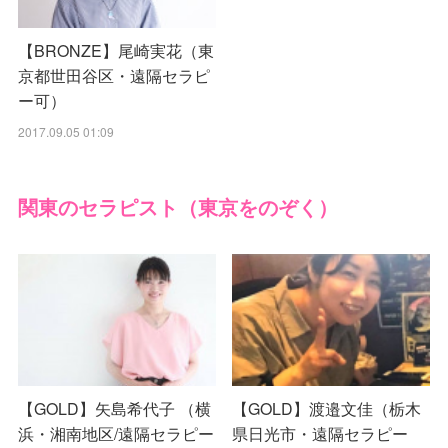
【BRONZE】尾崎実花（東
京都世田谷区・遠隔セラピ
ー可）
2017.09.05 01:09
関東のセラピスト（東京をのぞく）
【GOLD】矢島希代子 （横
【GOLD】渡邉文佳（栃木
浜・湘南地区/遠隔セラピー
県日光市・遠隔セラピー