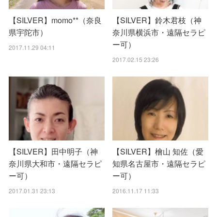
【SILVER】momo**（奈良
【SILVER】鈴木君枝（神
県宇陀市）
奈川県横浜市・遠隔セラピ
ー可）
2017.11.29 04:11
2017.02.15 23:26
【SILVER】田中明子（神
【SILVER】檜山 知佐（愛
奈川県大和市・遠隔セラピ
知県名古屋市・遠隔セラピ
ー可）
ー可）
2017.01.31 23:13
2016.11.17 11:33