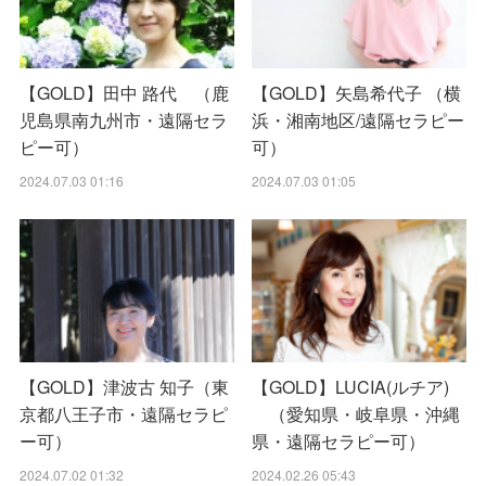
【GOLD】田中 路代 （鹿
【GOLD】矢島希代子 （横
児島県南九州市・遠隔セラ
浜・湘南地区/遠隔セラピー
ピー可）
可）
2024.07.03 01:16
2024.07.03 01:05
【GOLD】津波古 知子（東
【GOLD】LUCIA(ルチア)
京都八王子市・遠隔セラピ
（愛知県・岐阜県・沖縄
ー可）
県・遠隔セラピー可）
2024.07.02 01:32
2024.02.26 05:43