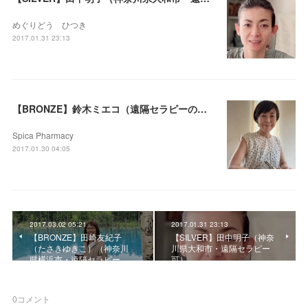
めぐりどう ひつき
2017.01.31 23:13
【BRONZE】鈴木ミエコ（遠隔セラピーのみ）
Spica Pharmacy
2017.01.30 04:05
2017.03.02 05:21
2017.01.31 23:13
【BRONZE】田崎友紀子
【SILVER】田中明子（神奈
（たさきゆきこ）（神奈川
川県大和市・遠隔セラピー
県横浜市・遠隔セラピー…
可）
0
コメント