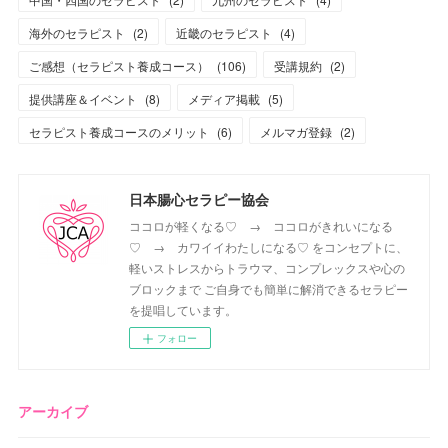
海外のセラピスト
(
2
)
近畿のセラピスト
(
4
)
ご感想（セラピスト養成コース）
(
106
)
受講規約
(
2
)
提供講座＆イベント
(
8
)
メディア掲載
(
5
)
セラピスト養成コースのメリット
(
6
)
メルマガ登録
(
2
)
日本腸心セラピー協会
ココロが軽くなる♡ → ココロがきれいになる
♡ → カワイイわたしになる♡ をコンセプトに、
軽いストレスからトラウマ、コンプレックスや心の
ブロックまで ご自身でも簡単に解消できるセラピー
を提唱しています。
フォロー
アーカイブ