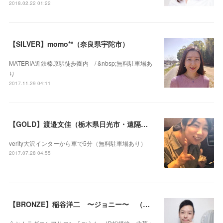
2018.02.22 01:22
【SILVER】momo**（奈良県宇陀市）
MATERIA近鉄榛原駅徒歩圏内 / &nbsp;無料駐車場あ
り
2017.11.29 04:11
【GOLD】渡邉文佳（栃木県日光市・遠隔セラピー可）
verity大沢インターから車で5分（無料駐車場あり）
2017.07.28 04:55
【BRONZE】稲谷洋二 〜ジョニー〜 （神奈川県茅ヶ崎市）