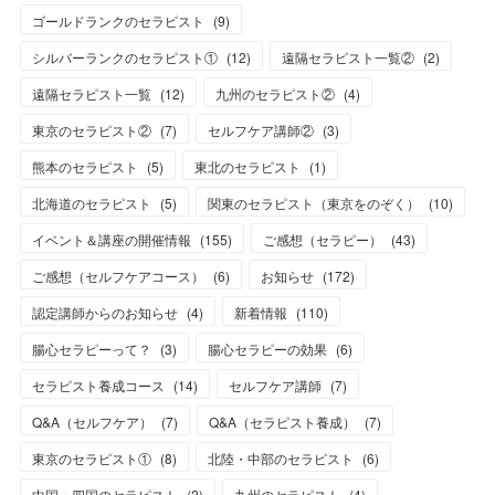
ゴールドランクのセラピスト
(
9
)
シルバーランクのセラピスト①
(
12
)
遠隔セラピスト一覧②
(
2
)
遠隔セラピスト一覧
(
12
)
九州のセラピスト②
(
4
)
東京のセラピスト②
(
7
)
セルフケア講師②
(
3
)
熊本のセラピスト
(
5
)
東北のセラピスト
(
1
)
北海道のセラピスト
(
5
)
関東のセラピスト（東京をのぞく）
(
10
)
イベント＆講座の開催情報
(
155
)
ご感想（セラピー）
(
43
)
ご感想（セルフケアコース）
(
6
)
お知らせ
(
172
)
認定講師からのお知らせ
(
4
)
新着情報
(
110
)
腸心セラピーって？
(
3
)
腸心セラピーの効果
(
6
)
セラピスト養成コース
(
14
)
セルフケア講師
(
7
)
Q&A（セルフケア）
(
7
)
Q&A（セラピスト養成）
(
7
)
東京のセラピスト①
(
8
)
北陸・中部のセラピスト
(
6
)
中国・四国のセラピスト
(
2
)
九州のセラピスト
(
4
)