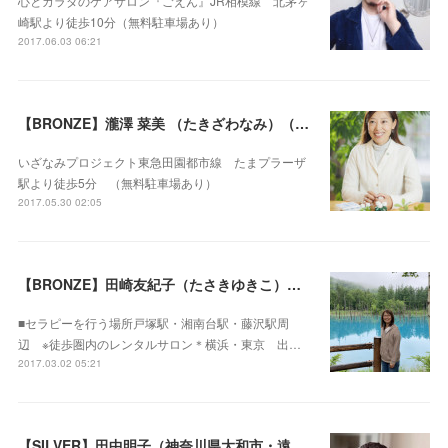
心とカラダのケアサロン『ごえん』JR相模線 北茅ヶ
崎駅より徒歩10分（無料駐車場あり）
2017.06.03 06:21
【BRONZE】瀧澤 菜美 （たきざわなみ）（神奈川県横浜市）
いざなみプロジェクト東急田園都市線 たまプラーザ
駅より徒歩5分 （無料駐車場あり）
2017.05.30 02:05
【BRONZE】田崎友紀子（たさきゆきこ）（神奈川県横浜市・遠隔セラピー可）
■セラピーを行う場所戸塚駅・湘南台駅・藤沢駅周
辺 ※徒歩圏内のレンタルサロン＊横浜・東京 出…
2017.03.02 05:21
【SILVER】田中明子（神奈川県大和市・遠隔セラピー可）