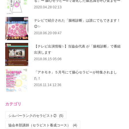
る」〜 腸心セラピー®︎で退化した腸意識を呼び覚ませ〜
2020.04.28 02:13
テレビで紹介された「腸相診断」は誰にでもできます！
😊✨
2018.06.20 09:47
【テレビ出演情報✨】当協会代表 が「腸相診断」で番組
出演します
2018.06.15 05:06
「アネモネ」５月号にて腸心セラピーが特集されまし
た！
2016.11.14 12:36
カテゴリ
シルバーランクのセラピスト②
(
5
)
協会本部講師（セラピスト養成コース）
(
4
)