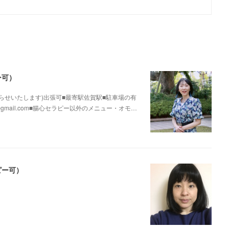
ー可）
らせいたします)出張可■最寄駅佐賀駅■駐車場の有
@gmail.com■腸心セラピー以外のメニュー・オモ…
ピー可）