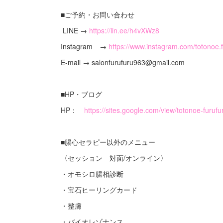
■ご予約・お問い合わせ
LINE →
https://lin.ee/h4vXWz8
Instagram →
https://www.instagram.com/totonoe
E-mail → salonfurufuru963@gmail.com
■HP・ブログ
HP：
https://sites.google.com/view/totonoe-furufu
■腸心セラピー以外のメニュー
〈セッション 対面/オンライン〉
・オモシロ腸相診断
・宝石ヒーリングカード
・整膚
・バイオレゾナンス