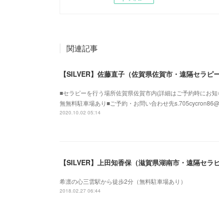
関連記事
【SILVER】佐藤直子（佐賀県佐賀市・遠隔セラピ
■セラピーを行う場所佐賀県佐賀市内(詳細はご予約時にお知
無無料駐車場あり■ご予約・お問い合わせ先s.705cycron86
2020.10.02 05:14
【SILVER】上田知香保（滋賀県湖南市・遠隔セラ
希凛の心三雲駅から徒歩2分（無料駐車場あり）
2018.02.27 06:44