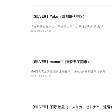
【SILVER】Yuko（京都市伏見区）
ゆらり腸心セラピー京阪桃山南口より徒歩4分（Pあり）
2018.01.30 07:48
【SILVER】momo**（奈良県宇陀市）
MATERIA近鉄榛原駅徒歩圏内 / &nbsp;無料駐車場あり
2017.11.29 04:11
【SILVER】下野 絵里（アメリカ セドナ市・遠