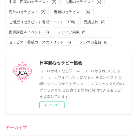
中国・四国のセラピスト
(
2
)
九州のセラピスト
(
4
)
海外のセラピスト
(
2
)
近畿のセラピスト
(
4
)
ご感想（セラピスト養成コース）
(
106
)
受講規約
(
2
)
提供講座＆イベント
(
8
)
メディア掲載
(
5
)
セラピスト養成コースのメリット
(
6
)
メルマガ登録
(
2
)
日本腸心セラピー協会
ココロが軽くなる♡ → ココロがきれいになる
♡ → カワイイわたしになる♡ をコンセプトに、
軽いストレスからトラウマ、コンプレックスや心の
ブロックまで ご自身でも簡単に解消できるセラピー
を提唱しています。
フォロー
アーカイブ