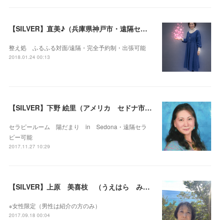
【SILVER】直美♪（兵庫県神戸市・遠隔セラピー可）
整え処 ふるふる対面/遠隔・完全予約制・出張可能
2018.01.24 00:13
【SILVER】下野 絵里（アメリカ セドナ市・遠隔セラピー可）
セラピールーム 陽だまり in Sedona・遠隔セラ
ピー可能
2017.11.27 10:29
【SILVER】上原 美喜枝 （うえはら みき）え）（東京都品川区・遠隔セラピー可）
※女性限定（男性は紹介の方のみ）
2017.09.18 00:04