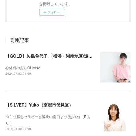
を提唱しています。
フォロー
関連記事
【GOLD】矢島希代子 （横浜・湘南地区/遠隔セラピー可）
心体魂の癒しOHANA
2024.07.03 01:05
【SILVER】Yuko（京都市伏見区）
ゆらり腸心セラピー京阪桃山南口より徒歩4分（Pあ
り）
2018.01.30 07:48