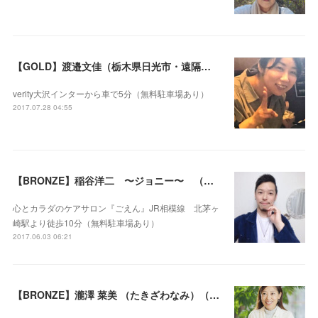
【GOLD】渡邉文佳（栃木県日光市・遠隔セラピー可）
verity大沢インターから車で5分（無料駐車場あり）
2017.07.28 04:55
【BRONZE】稲谷洋二 〜ジョニー〜 （神奈川県茅ヶ崎市）
心とカラダのケアサロン『ごえん』JR相模線 北茅ヶ
崎駅より徒歩10分（無料駐車場あり）
2017.06.03 06:21
【BRONZE】瀧澤 菜美 （たきざわなみ）（神奈川県横浜市）