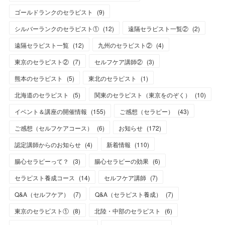
ゴールドランクのセラピスト
(
9
)
シルバーランクのセラピスト①
(
12
)
遠隔セラピスト一覧②
(
2
)
遠隔セラピスト一覧
(
12
)
九州のセラピスト②
(
4
)
東京のセラピスト②
(
7
)
セルフケア講師②
(
3
)
熊本のセラピスト
(
5
)
東北のセラピスト
(
1
)
北海道のセラピスト
(
5
)
関東のセラピスト（東京をのぞく）
(
10
)
イベント＆講座の開催情報
(
155
)
ご感想（セラピー）
(
43
)
ご感想（セルフケアコース）
(
6
)
お知らせ
(
172
)
認定講師からのお知らせ
(
4
)
新着情報
(
110
)
腸心セラピーって？
(
3
)
腸心セラピーの効果
(
6
)
セラピスト養成コース
(
14
)
セルフケア講師
(
7
)
Q&A（セルフケア）
(
7
)
Q&A（セラピスト養成）
(
7
)
東京のセラピスト①
(
8
)
北陸・中部のセラピスト
(
6
)