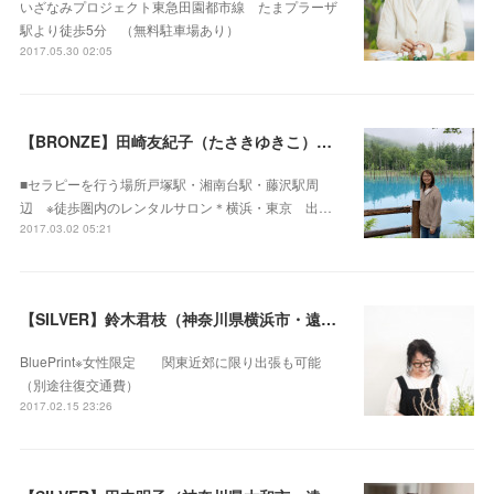
いざなみプロジェクト東急田園都市線 たまプラーザ
駅より徒歩5分 （無料駐車場あり）
2017.05.30 02:05
【BRONZE】田崎友紀子（たさきゆきこ）（神奈川県横浜市・遠隔セラピー可）
■セラピーを行う場所戸塚駅・湘南台駅・藤沢駅周
辺 ※徒歩圏内のレンタルサロン＊横浜・東京 出…
2017.03.02 05:21
【SILVER】鈴木君枝（神奈川県横浜市・遠隔セラピー可）
BluePrint※女性限定 関東近郊に限り出張も可能
（別途往復交通費）
2017.02.15 23:26