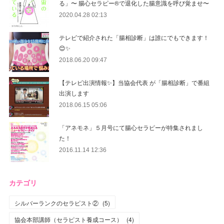
る」〜 腸心セラピー®︎で退化した腸意識を呼び覚ませ〜
2020.04.28 02:13
テレビで紹介された「腸相診断」は誰にでもできます！
😊✨
2018.06.20 09:47
【テレビ出演情報✨】当協会代表 が「腸相診断」で番組
出演します
2018.06.15 05:06
「アネモネ」５月号にて腸心セラピーが特集されまし
た！
2016.11.14 12:36
カテゴリ
シルバーランクのセラピスト②
(
5
)
協会本部講師（セラピスト養成コース）
(
4
)