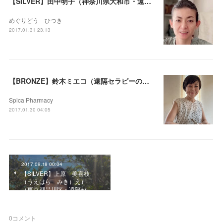
【SILVER】田中明子（神奈川県大和市・遠隔セラピー可）
めぐりどう ひつき
2017.01.31 23:13
【BRONZE】鈴木ミエコ（遠隔セラピーのみ）
Spica Pharmacy
2017.01.30 04:05
2017.09.18 00:04
【SILVER】上原 美喜枝
（うえはら みき）え）
（東京都品川区・遠隔セ…
0
コメント