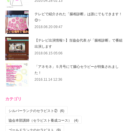
2020.04.28 02:13
テレビで紹介された「腸相診断」は誰にでもできます！
😊✨
2018.06.20 09:47
【テレビ出演情報✨】当協会代表 が「腸相診断」で番組
出演します
2018.06.15 05:06
「アネモネ」５月号にて腸心セラピーが特集されまし
た！
2016.11.14 12:36
カテゴリ
シルバーランクのセラピスト②
(
6
)
協会本部講師（セラピスト養成コース）
(
4
)
ゴールドランクのセラピスト
(
9
)