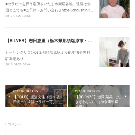
■セラピーを行う場所さいたま市周辺各地、遠隔は全
国どこでも■ご予約・お問い合わせhttps://choushin-t…
2017.01.20 23:58
【SILVER】志田恵里（栃木県那須塩原市・遠隔セラピー可）
ヒーリングサロンpetal那須塩原駅より徒歩18分無料
駐車場あり
2016.04.20 06:44
2017.07.28 04:55
2017.05.30 02:05
【GOLD】渡邉文佳（栃木県
【BRONZE】瀧澤 菜美 （た
日光市・遠隔セラピー可）
きざわなみ）（神奈川県横
浜市）
0
コメント