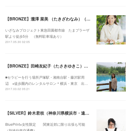
【BRONZE】瀧澤 菜美 （たきざわなみ）（神奈川県横浜市）
いざなみプロジェクト東急田園都市線 たまプラーザ
駅より徒歩5分 （無料駐車場あり）
2017.05.30 02:05
【BRONZE】田崎友紀子（たさきゆきこ）（神奈川県横浜市・遠隔セラピー可）
■セラピーを行う場所戸塚駅・湘南台駅・藤沢駅周
辺 ※徒歩圏内のレンタルサロン＊横浜・東京 出…
2017.03.02 05:21
【SILVER】鈴木君枝（神奈川県横浜市・遠隔セラピー可）
BluePrint※女性限定 関東近郊に限り出張も可能
（別途往復交通費）