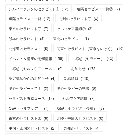
シルバーランクのセラピスト①
(
12
)
遠隔セラピスト一覧②
(
2
)
遠隔セラピスト一覧
(
12
)
九州のセラピスト②
(
4
)
東京のセラピスト②
(
7
)
セルフケア講師②
(
3
)
熊本のセラピスト
(
5
)
東北のセラピスト
(
1
)
北海道のセラピスト
(
5
)
関東のセラピスト（東京をのぞく）
(
10
)
イベント＆講座の開催情報
(
155
)
ご感想（セラピー）
(
43
)
ご感想（セルフケアコース）
(
6
)
お知らせ
(
172
)
認定講師からのお知らせ
(
4
)
新着情報
(
110
)
腸心セラピーって？
(
3
)
腸心セラピーの効果
(
6
)
セラピスト養成コース
(
14
)
セルフケア講師
(
7
)
Q&A（セルフケア）
(
7
)
Q&A（セラピスト養成）
(
7
)
東京のセラピスト①
(
8
)
北陸・中部のセラピスト
(
6
)
中国・四国のセラピスト
(
2
)
九州のセラピスト
(
4
)