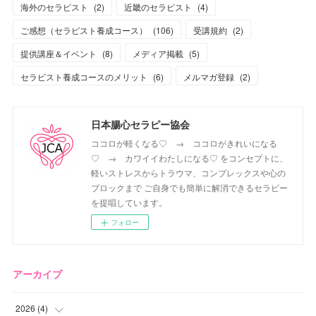
海外のセラピスト
(
2
)
近畿のセラピスト
(
4
)
ご感想（セラピスト養成コース）
(
106
)
受講規約
(
2
)
提供講座＆イベント
(
8
)
メディア掲載
(
5
)
セラピスト養成コースのメリット
(
6
)
メルマガ登録
(
2
)
日本腸心セラピー協会
ココロが軽くなる♡ → ココロがきれいになる
♡ → カワイイわたしになる♡ をコンセプトに、
軽いストレスからトラウマ、コンプレックスや心の
ブロックまで ご自身でも簡単に解消できるセラピー
を提唱しています。
フォロー
アーカイブ
2026
(
4
)