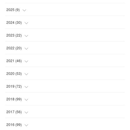
(
2
)
2025
(
9
)
(
1
)
(
2
)
2024
(
30
)
(
1
)
(
2
)
(
4
)
2023
(
22
)
(
1
)
(
1
)
(
1
)
2022
(
20
)
(
1
)
(
4
)
(
2
)
(
4
)
2021
(
46
)
(
1
)
(
5
)
(
1
)
(
1
)
(
1
)
2020
(
53
)
(
1
)
(
5
)
(
1
)
(
1
)
(
3
)
(
2
)
2019
(
72
)
(
1
)
(
1
)
(
3
)
(
4
)
(
4
)
(
5
)
(
7
)
2018
(
99
)
(
1
)
(
2
)
(
3
)
(
1
)
(
5
)
(
1
)
(
4
)
2017
(
56
)
(
8
)
(
5
)
(
2
)
(
1
)
(
6
)
(
6
)
(
5
)
(
2
)
2016
(
99
)