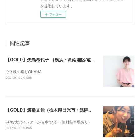
を提唱しています。
フォロー
関連記事
【GOLD】矢島希代子 （横浜・湘南地区/遠隔セラピー可）
心体魂の癒しOHANA
2024.07.03 01:05
【GOLD】渡邉文佳（栃木県日光市・遠隔セラピー可）
verity大沢インターから車で5分（無料駐車場あり）
2017.07.28 04:55