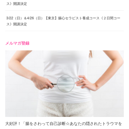
ス》開講決定
3/22（日）＆4/26（日）【東京】腸心セラピスト養成コース《２日間コー
ス》開講決定
メルマガ登録
大好評！「腸をさわって自己診断☆あなたの隠されたトラウマを