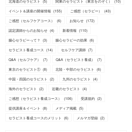
北海道のセラピスト
(
5
)
関東のセラピスト（東京をのぞく）
(
10
)
イベント＆講座の開催情報
(
155
)
ご感想（セラピー）
(
43
)
ご感想（セルフケアコース）
(
6
)
お知らせ
(
172
)
認定講師からのお知らせ
(
4
)
新着情報
(
110
)
腸心セラピーって？
(
3
)
腸心セラピーの効果
(
6
)
セラピスト養成コース
(
14
)
セルフケア講師
(
7
)
Q&A（セルフケア）
(
7
)
Q&A（セラピスト養成）
(
7
)
東京のセラピスト①
(
8
)
北陸・中部のセラピスト
(
6
)
中国・四国のセラピスト
(
2
)
九州のセラピスト
(
4
)
海外のセラピスト
(
2
)
近畿のセラピスト
(
4
)
ご感想（セラピスト養成コース）
(
106
)
受講規約
(
2
)
提供講座＆イベント
(
8
)
メディア掲載
(
5
)
セラピスト養成コースのメリット
(
6
)
メルマガ登録
(
2
)