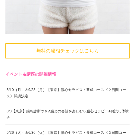
無料の腸相チェックはこちら
イベント＆講座の開催情報
8/10（月）＆9/28（月）【東京】腸心セラピスト養成コース《２日間コー
ス》開講決定
8/8【東京】腸相診断つき♪腸との会話を楽しむ♡腸心セラピー♪お試し体験
会
5/26（火）＆6/30（火）【東京】腸心セラピスト養成コース《２日間コー