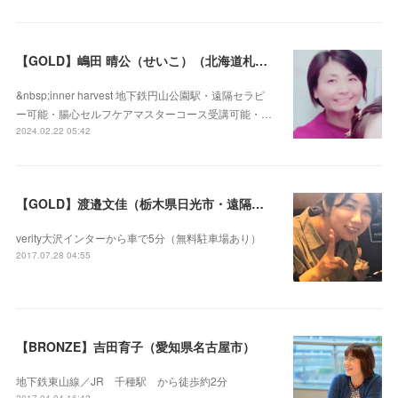
【GOLD】嶋田 晴公（せいこ）（北海道札幌市・遠隔セラピー可）
&nbsp;inner harvest 地下鉄円山公園駅・遠隔セラピ
ー可能・腸心セルフケアマスターコース受講可能・…
2024.02.22 05:42
【GOLD】渡邉文佳（栃木県日光市・遠隔セラピー可）
verity大沢インターから車で5分（無料駐車場あり）
2017.07.28 04:55
【BRONZE】吉田育子（愛知県名古屋市）
地下鉄東山線／JR 千種駅 から徒歩約2分