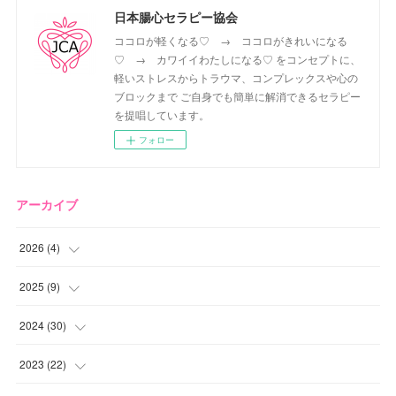
日本腸心セラピー協会
ココロが軽くなる♡ → ココロがきれいになる
♡ → カワイイわたしになる♡ をコンセプトに、
軽いストレスからトラウマ、コンプレックスや心の
ブロックまで ご自身でも簡単に解消できるセラピー
を提唱しています。
フォロー
アーカイブ
2026
(
4
)
(
2
)
2025
(
9
)
(
1
)
(
2
)
2024
(
30
)
(
1
)
(
2
)
(
4
)
2023
(
22
)