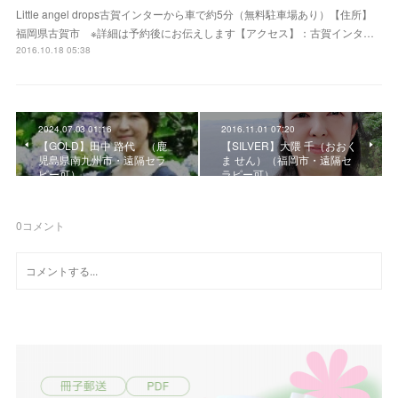
Little angel drops古賀インターから車で約5分（無料駐車場あり）【住所】
福岡県古賀市 ※詳細は予約後にお伝えします【アクセス】：古賀インタ…
2016.10.18 05:38
2024.07.03 01:16
2016.11.01 07:20
【GOLD】田中 路代 （鹿
【SILVER】大隈 千（おおく
児島県南九州市・遠隔セラ
ま せん）（福岡市・遠隔セ
ピー可）
ラピー可）
0
コメント