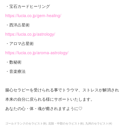
・宝石カードヒーリング
https://lucia.co.jp/gem-healing/
・西洋占星術
https://lucia.co.jp/astrology/
・アロマ占星術
https://lucia.co.jp/aroma-astrology/
・数秘術
・音楽療法
腸心セラピーを受けられる事でトラウマ、ストレスが解消され
本来の自分に戻られる様にサポートいたします。
あなたの心・体・魂が癒されますように♡
ゴールドランクのセラピスト
(
9
)
北陸・中部のセラピスト
(
6
)
九州のセラピスト
(
4
)