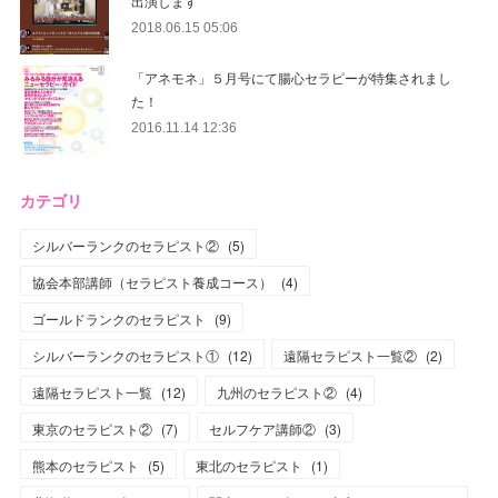
出演します
2018.06.15 05:06
「アネモネ」５月号にて腸心セラピーが特集されまし
た！
2016.11.14 12:36
カテゴリ
シルバーランクのセラピスト②
(
5
)
協会本部講師（セラピスト養成コース）
(
4
)
ゴールドランクのセラピスト
(
9
)
シルバーランクのセラピスト①
(
12
)
遠隔セラピスト一覧②
(
2
)
遠隔セラピスト一覧
(
12
)
九州のセラピスト②
(
4
)
東京のセラピスト②
(
7
)
セルフケア講師②
(
3
)
熊本のセラピスト
(
5
)
東北のセラピスト
(
1
)