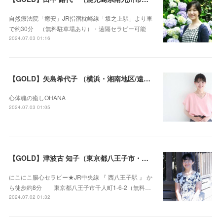
自然療法院「癒安」JR指宿枕崎線「坂之上駅」より車
で約30分 （無料駐車場あり）・遠隔セラピー可能
2024.07.03 01:16
【GOLD】矢島希代子 （横浜・湘南地区/遠隔セラピー可）
心体魂の癒しOHANA
2024.07.03 01:05
【GOLD】津波古 知子（東京都八王子市・遠隔セラピー可）
にこにこ腸心セラピー★JR中央線 『 西八王子駅 』 か
ら徒歩約8分 東京都八王子市千人町1-6-2（無料…
2024.07.02 01:32