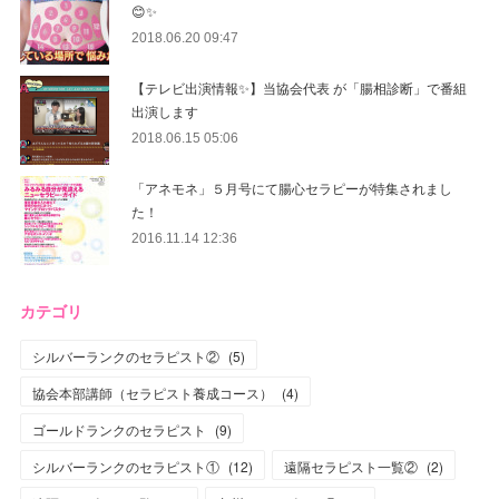
😊✨
2018.06.20 09:47
【テレビ出演情報✨】当協会代表 が「腸相診断」で番組
出演します
2018.06.15 05:06
「アネモネ」５月号にて腸心セラピーが特集されまし
た！
2016.11.14 12:36
カテゴリ
シルバーランクのセラピスト②
(
5
)
協会本部講師（セラピスト養成コース）
(
4
)
ゴールドランクのセラピスト
(
9
)
シルバーランクのセラピスト①
(
12
)
遠隔セラピスト一覧②
(
2
)