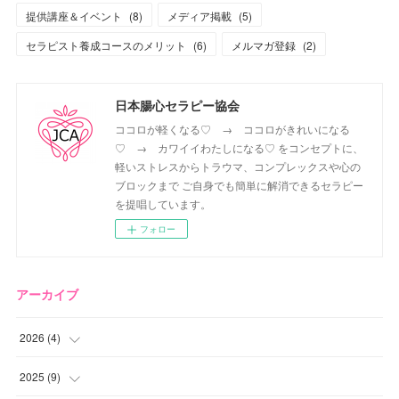
提供講座＆イベント
(
8
)
メディア掲載
(
5
)
セラピスト養成コースのメリット
(
6
)
メルマガ登録
(
2
)
日本腸心セラピー協会
ココロが軽くなる♡ → ココロがきれいになる
♡ → カワイイわたしになる♡ をコンセプトに、
軽いストレスからトラウマ、コンプレックスや心の
ブロックまで ご自身でも簡単に解消できるセラピー
を提唱しています。
フォロー
アーカイブ
2026
(
4
)
(
2
)
2025
(
9
)