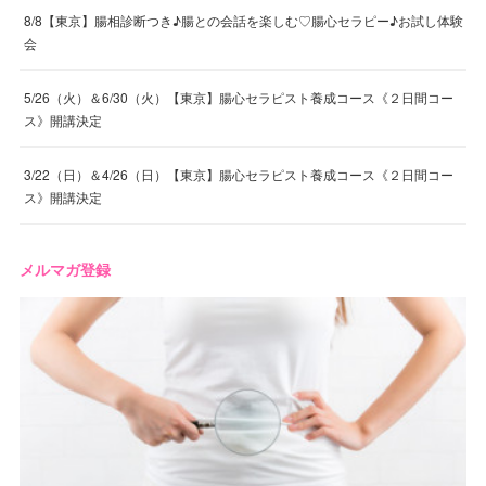
8/8【東京】腸相診断つき♪腸との会話を楽しむ♡腸心セラピー♪お試し体験
会
5/26（火）＆6/30（火）【東京】腸心セラピスト養成コース《２日間コー
ス》開講決定
3/22（日）＆4/26（日）【東京】腸心セラピスト養成コース《２日間コー
ス》開講決定
メルマガ登録