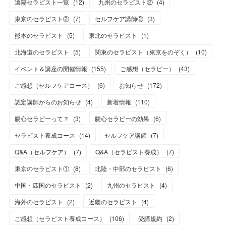
遠隔セラピスト一覧
(
12
)
九州のセラピスト②
(
4
)
東京のセラピスト②
(
7
)
セルフケア講師②
(
3
)
熊本のセラピスト
(
5
)
東北のセラピスト
(
1
)
北海道のセラピスト
(
5
)
関東のセラピスト（東京をのぞく）
(
10
)
イベント＆講座の開催情報
(
155
)
ご感想（セラピー）
(
43
)
ご感想（セルフケアコース）
(
6
)
お知らせ
(
172
)
認定講師からのお知らせ
(
4
)
新着情報
(
110
)
腸心セラピーって？
(
3
)
腸心セラピーの効果
(
6
)
セラピスト養成コース
(
14
)
セルフケア講師
(
7
)
Q&A（セルフケア）
(
7
)
Q&A（セラピスト養成）
(
7
)
東京のセラピスト①
(
8
)
北陸・中部のセラピスト
(
6
)
中国・四国のセラピスト
(
2
)
九州のセラピスト
(
4
)
海外のセラピスト
(
2
)
近畿のセラピスト
(
4
)
ご感想（セラピスト養成コース）
(
106
)
受講規約
(
2
)