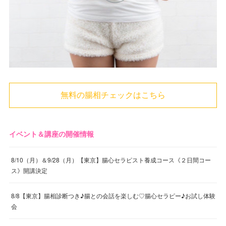
無料の腸相チェックはこちら
イベント＆講座の開催情報
8/10（月）＆9/28（月）【東京】腸心セラピスト養成コース《２日間コー
ス》開講決定
8/8【東京】腸相診断つき♪腸との会話を楽しむ♡腸心セラピー♪お試し体験
会