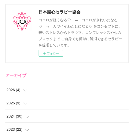
日本腸心セラピー協会
ココロが軽くなる♡ → ココロがきれいになる
♡ → カワイイわたしになる♡ をコンセプトに、
軽いストレスからトラウマ、コンプレックスや心の
ブロックまで ご自身でも簡単に解消できるセラピー
を提唱しています。
フォロー
アーカイブ
2026
(
4
)
(
2
)
2025
(
9
)
(
1
)
(
2
)
2024
(
30
)
(
1
)
(
2
)
(
4
)
2023
(
22
)