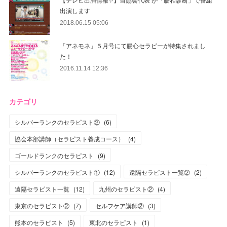
出演します
2018.06.15 05:06
「アネモネ」５月号にて腸心セラピーが特集されまし
た！
2016.11.14 12:36
カテゴリ
シルバーランクのセラピスト②
(
6
)
協会本部講師（セラピスト養成コース）
(
4
)
ゴールドランクのセラピスト
(
9
)
シルバーランクのセラピスト①
(
12
)
遠隔セラピスト一覧②
(
2
)
遠隔セラピスト一覧
(
12
)
九州のセラピスト②
(
4
)
東京のセラピスト②
(
7
)
セルフケア講師②
(
3
)
熊本のセラピスト
(
5
)
東北のセラピスト
(
1
)