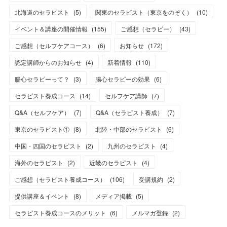
北海道のセラピスト
(
5
)
関東のセラピスト（東京をのぞく）
(
10
)
イベント＆講座の開催情報
(
155
)
ご感想（セラピー）
(
43
)
ご感想（セルフケアコース）
(
6
)
お知らせ
(
172
)
認定講師からのお知らせ
(
4
)
新着情報
(
110
)
腸心セラピーって？
(
3
)
腸心セラピーの効果
(
6
)
セラピスト養成コース
(
14
)
セルフケア講師
(
7
)
Q&A（セルフケア）
(
7
)
Q&A（セラピスト養成）
(
7
)
東京のセラピスト①
(
8
)
北陸・中部のセラピスト
(
6
)
中国・四国のセラピスト
(
2
)
九州のセラピスト
(
4
)
海外のセラピスト
(
2
)
近畿のセラピスト
(
4
)
ご感想（セラピスト養成コース）
(
106
)
受講規約
(
2
)
提供講座＆イベント
(
8
)
メディア掲載
(
5
)
セラピスト養成コースのメリット
(
6
)
メルマガ登録
(
2
)