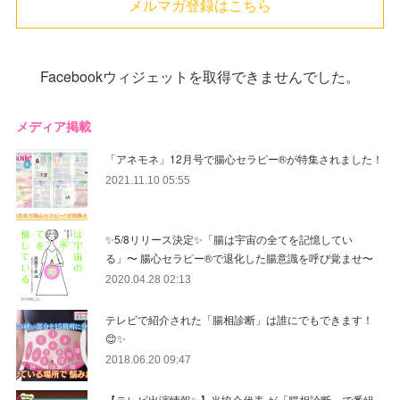
メルマガ登録はこちら
Facebookウィジェットを取得できませんでした。
メディア掲載
「アネモネ」12月号で腸心セラピー®︎が特集されました！
2021.11.10 05:55
✨5/8リリース決定✨「腸は宇宙の全てを記憶してい
る」〜 腸心セラピー®︎で退化した腸意識を呼び覚ませ〜
2020.04.28 02:13
テレビで紹介された「腸相診断」は誰にでもできます！
😊✨
2018.06.20 09:47
【テレビ出演情報✨】当協会代表 が「腸相診断」で番組