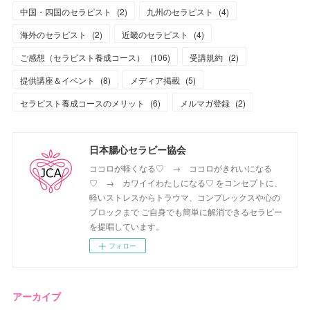
中国・四国のセラピスト
(
2
)
九州のセラピスト
(
4
)
海外のセラピスト
(
2
)
近畿のセラピスト
(
4
)
ご感想（セラピスト養成コース）
(
106
)
受講規約
(
2
)
提供講座＆イベント
(
8
)
メディア掲載
(
5
)
セラピスト養成コースのメリット
(
6
)
メルマガ登録
(
2
)
日本腸心セラピー協会
ココロが軽くなる♡ → ココロがきれいになる
♡ → カワイイわたしになる♡ をコンセプトに、
軽いストレスからトラウマ、コンプレックスや心の
ブロックまで ご自身でも簡単に解消できるセラピー
を提唱しています。
フォロー
アーカイブ