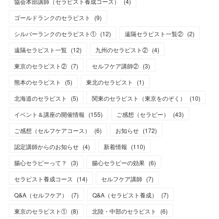
協会本部講師（セラピスト養成コース）
(
4
)
ゴールドランクのセラピスト
(
9
)
シルバーランクのセラピスト①
(
12
)
遠隔セラピスト一覧②
(
2
)
遠隔セラピスト一覧
(
12
)
九州のセラピスト②
(
4
)
東京のセラピスト②
(
7
)
セルフケア講師②
(
3
)
熊本のセラピスト
(
5
)
東北のセラピスト
(
1
)
北海道のセラピスト
(
5
)
関東のセラピスト（東京をのぞく）
(
10
)
イベント＆講座の開催情報
(
155
)
ご感想（セラピー）
(
43
)
ご感想（セルフケアコース）
(
6
)
お知らせ
(
172
)
認定講師からのお知らせ
(
4
)
新着情報
(
110
)
腸心セラピーって？
(
3
)
腸心セラピーの効果
(
6
)
セラピスト養成コース
(
14
)
セルフケア講師
(
7
)
Q&A（セルフケア）
(
7
)
Q&A（セラピスト養成）
(
7
)
東京のセラピスト①
(
8
)
北陸・中部のセラピスト
(
6
)