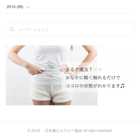
(
8
)
(
5
)
(
2
)
(
1
)
(
6
)
(
6
)
(
5
)
(
2
)
2016
(
99
)
(
1
)
(
2
)
(
3
)
(
21
)
(
12
)
(
3
)
(
5
)
(
5
)
(
4
)
(
3
)
(
1
)
(
3
)
(
6
)
(
5
)
(
5
)
(
1
)
(
76
)
(
2
)
(
1
)
(
7
)
(
5
)
(
12
)
(
3
)
(
8
)
(
7
)
(
5
)
(
2
)
(
2
)
(
8
)
(
1
)
(
2
)
(
4
)
(
10
)
(
2
)
(
4
)
(
2
)
(
3
)
(
6
)
(
9
)
(
10
)
(
2
)
(
1
)
(
10
)
(
4
)
(
4
)
(
1
)
(
2
)
(
2
)
(
47
)
(
8
)
(
5
)
(
8
)
(
7
)
(
6
)
© 2014 日本腸心セラピー協会 All rigts reserved.
(
4
)