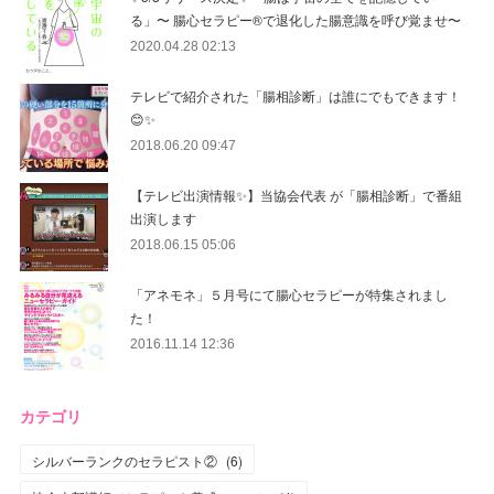
る」〜 腸心セラピー®︎で退化した腸意識を呼び覚ませ〜
2020.04.28 02:13
テレビで紹介された「腸相診断」は誰にでもできます！
😊✨
2018.06.20 09:47
【テレビ出演情報✨】当協会代表 が「腸相診断」で番組
出演します
2018.06.15 05:06
「アネモネ」５月号にて腸心セラピーが特集されまし
た！
2016.11.14 12:36
カテゴリ
シルバーランクのセラピスト②
(
6
)