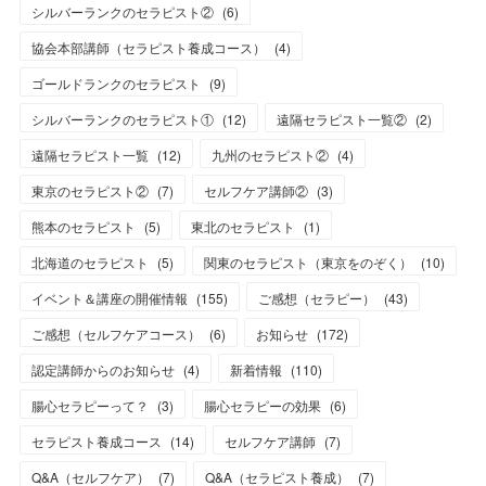
シルバーランクのセラピスト②
(
6
)
協会本部講師（セラピスト養成コース）
(
4
)
ゴールドランクのセラピスト
(
9
)
シルバーランクのセラピスト①
(
12
)
遠隔セラピスト一覧②
(
2
)
遠隔セラピスト一覧
(
12
)
九州のセラピスト②
(
4
)
東京のセラピスト②
(
7
)
セルフケア講師②
(
3
)
熊本のセラピスト
(
5
)
東北のセラピスト
(
1
)
北海道のセラピスト
(
5
)
関東のセラピスト（東京をのぞく）
(
10
)
イベント＆講座の開催情報
(
155
)
ご感想（セラピー）
(
43
)
ご感想（セルフケアコース）
(
6
)
お知らせ
(
172
)
認定講師からのお知らせ
(
4
)
新着情報
(
110
)
腸心セラピーって？
(
3
)
腸心セラピーの効果
(
6
)
セラピスト養成コース
(
14
)
セルフケア講師
(
7
)
Q&A（セルフケア）
(
7
)
Q&A（セラピスト養成）
(
7
)