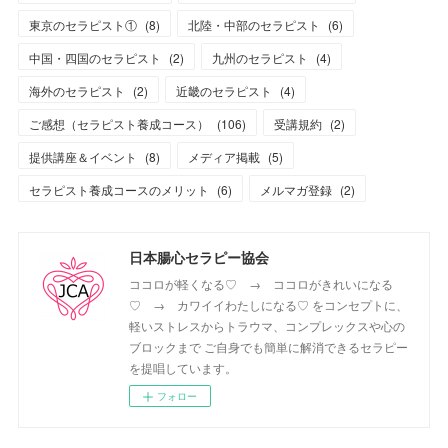
東京のセラピスト①
(
8
)
北陸・中部のセラピスト
(
6
)
中国・四国のセラピスト
(
2
)
九州のセラピスト
(
4
)
海外のセラピスト
(
2
)
近畿のセラピスト
(
4
)
ご感想（セラピスト養成コース）
(
106
)
受講規約
(
2
)
提供講座＆イベント
(
8
)
メディア掲載
(
5
)
セラピスト養成コースのメリット
(
6
)
メルマガ登録
(
2
)
日本腸心セラピー協会
ココロが軽くなる♡ → ココロがきれいになる
♡ → カワイイわたしになる♡ をコンセプトに、
軽いストレスからトラウマ、コンプレックスや心の
ブロックまで ご自身でも簡単に解消できるセラピー
を提唱しています。
フォロー