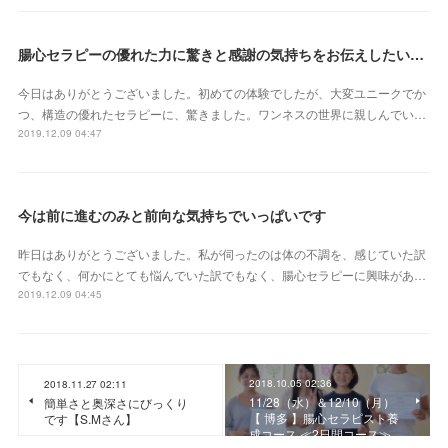
腸心セラピーの優れた力に驚きと感謝の気持ちをお伝えしたいです
今日はありがとうございました。初めての体験でしたが、大変ユニークでか
つ、構造の優れたセラピーに、驚きました。ワンネスの世界に親しんでい…
2019.12.09 04:47
今は前に進むのみと前向な気持ちでいっぱいです
昨日はありがとうございました。私が伺ったのは体の不調を、感じていた訳
でもなく、何かにとても悩んでいた訳でもなく、腸心セラピーに興味があ…
2019.12.09 04:45
2018.10.05 02:36
2018.11.27 02:11
11/28（水）＆12/10（月）
簡単さと奥深さにびっくり
【 博多 】腸心セラピスト養
です【S.Mさん】
成コース ≪2日間コース≫