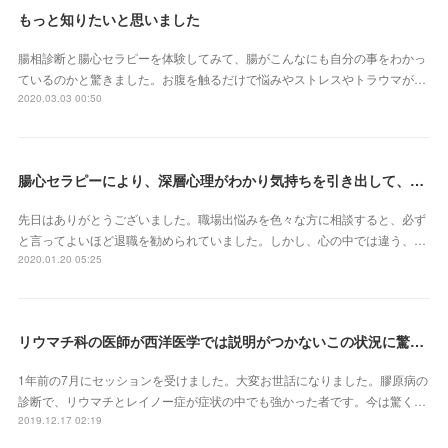
もっと知りたいと思いました
腸相診断と腸心セラピーを体験してみて、腸がこんなにも自分の事をわかっ
ているのかと驚きました。お腹を触るだけで悩みやストレスやトラウマが…
2020.03.03 00:50
腸心セラピーにより、深層心理がわかり気持ちを引き出して、オーラも変わった気がします
先日はありがとうございました。職場出悩みを色々な方に相談すると、必ず
と言ってよいほど退職を勧められていました。しかし、心の中では違う、…
2020.01.20 05:25
リウマチ科の医師が西洋医学では説明がつかないこの状況に驚いて「何をしたのか?」 と不思議がるばかりです
1年前の7月にセッションを受けました。大変お世話になりました。膠原病の
診断で、リウマチとレイノー症が症状の中でも強かった者です。今は驚く…
2019.12.17 02:19