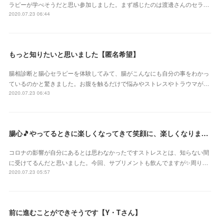
ラピーが学べそうだと思い参加しました。まず感じたのは渡邊さんのセラ…
2020.07.23 06:44
もっと知りたいと思いました【匿名希望】
腸相診断と腸心セラピーを体験してみて、腸がこんなにも自分の事をわかっ
ているのかと驚きました。お腹を触るだけで悩みやストレスやトラウマが…
2020.07.23 06:43
腸心🎵やってるときに楽しくなってきて笑顔に、楽しくなりました【神奈川県 まるまるマリモさん】
コロナの影響が自分にあるとは思わなかったですストレスとは、知らない間
に受けてるんだと思いました。今回、サプリメントも飲んでますが✨周り…
2020.07.23 05:57
前に進むことができそうです【Y・Tさん】