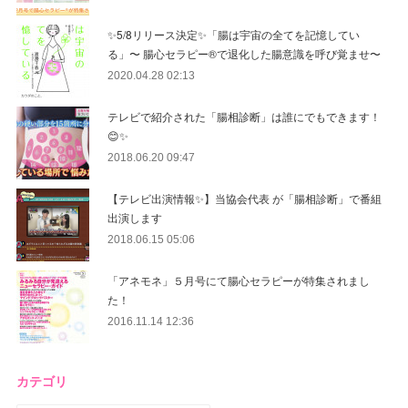
✨5/8リリース決定✨「腸は宇宙の全てを記憶してい
る」〜 腸心セラピー®︎で退化した腸意識を呼び覚ませ〜
2020.04.28 02:13
テレビで紹介された「腸相診断」は誰にでもできます！
😊✨
2018.06.20 09:47
【テレビ出演情報✨】当協会代表 が「腸相診断」で番組
出演します
2018.06.15 05:06
「アネモネ」５月号にて腸心セラピーが特集されまし
た！
2016.11.14 12:36
カテゴリ