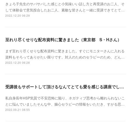
きょろ子先生のサバサバした感じと小気味いい話し方と再受講のお二人、そ
して体験会で意気投合したお二人、素敵な皆さんと一緒に受講できてとて…
2022.12.20 06:29
至れり尽くせりな配布資料に驚きました（東京都 S・Hさん）
まず至れり尽くせりな配布資料に驚きました。すぐにモニターさんに入れる
資料もそろってありがたい限りです。対人のためのセラピーのため、どん…
2022.12.20 06:28
受講後もサポートして頂けるなんてとても愛を感じる講座でした（北海道 原田いずみさん）
私自身長年HSP気質で不安恐怖に陥り、ネガティブ思考から離れられないこ
とに悩んでいましたそんな中、腸心セラピーの情報をいただき、すがる思…
2022.09.21 08:55