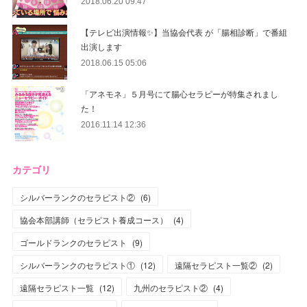
2018.06.20 09:47
【テレビ出演情報✨】当協会代表 が「腸相診断」で番組
出演します
2018.06.15 05:06
「アネモネ」５月号にて腸心セラピーが特集されまし
た！
2016.11.14 12:36
カテゴリ
シルバーランクのセラピスト②
(
6
)
協会本部講師（セラピスト養成コース）
(
4
)
ゴールドランクのセラピスト
(
9
)
シルバーランクのセラピスト①
(
12
)
遠隔セラピスト一覧②
(
2
)
遠隔セラピスト一覧
(
12
)
九州のセラピスト②
(
4
)