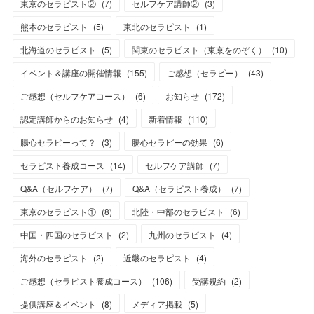
東京のセラピスト②
(
7
)
セルフケア講師②
(
3
)
熊本のセラピスト
(
5
)
東北のセラピスト
(
1
)
北海道のセラピスト
(
5
)
関東のセラピスト（東京をのぞく）
(
10
)
イベント＆講座の開催情報
(
155
)
ご感想（セラピー）
(
43
)
ご感想（セルフケアコース）
(
6
)
お知らせ
(
172
)
認定講師からのお知らせ
(
4
)
新着情報
(
110
)
腸心セラピーって？
(
3
)
腸心セラピーの効果
(
6
)
セラピスト養成コース
(
14
)
セルフケア講師
(
7
)
Q&A（セルフケア）
(
7
)
Q&A（セラピスト養成）
(
7
)
東京のセラピスト①
(
8
)
北陸・中部のセラピスト
(
6
)
中国・四国のセラピスト
(
2
)
九州のセラピスト
(
4
)
海外のセラピスト
(
2
)
近畿のセラピスト
(
4
)
ご感想（セラピスト養成コース）
(
106
)
受講規約
(
2
)
提供講座＆イベント
(
8
)
メディア掲載
(
5
)