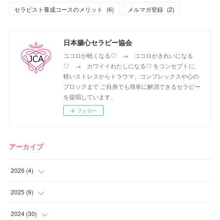
セラピスト養成コースのメリット
(
6
)
メルマガ登録
(
2
)
日本腸心セラピー協会
ココロが軽くなる♡ → ココロがきれいになる
♡ → カワイイわたしになる♡ をコンセプトに、
軽いストレスからトラウマ、コンプレックスや心の
ブロックまで ご自身でも簡単に解消できるセラピー
を提唱しています。
フォロー
アーカイブ
2026
(
4
)
(
2
)
2025
(
9
)
(
1
)
(
2
)
2024
(
30
)