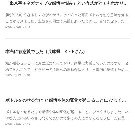
「出来事＋ネガティブな感情＝悩み」という式がとてもわかりやすかったです（埼玉県 S・Eさん）
腸がやわらくなるしくみがわかり。水の入った専用ボトルを使う意味を知る
ことができました。生徒さん同士で実習しあったときに、自信のなさ、た…
2022.07.26 01:15
本当に有意義でした（兵庫県 K・Fさん）
娘が腸心セラピーにお世話になっており、効果は実感していたのですが、改
めて学ぶことで、セラピーの原理への理解が深まり、日常的に感情をため…
2022.02.21 02:08
ボトルをのせるだけで 感情や体の変化が起こることに びっくりしました（三重県 S・Yさん）
ボトルをのせるだけで感情や体の変化が起こることにびっくりしました。い
やな人はいろいろ言わなくて良いので多くの人につかえるセラピーだと思…
2021.04.23 07:42