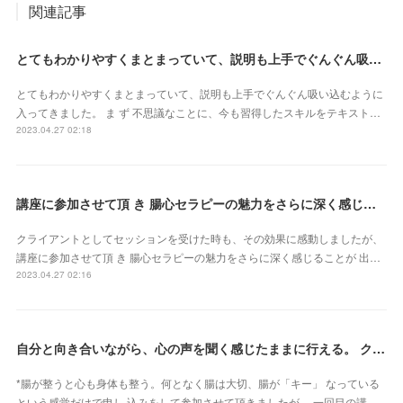
関連記事
とてもわかりやすくまとまっていて、説明も上手でぐんぐん吸い込むように入ってきました（東京都・山田かおるさん）
とてもわかりやすくまとまっていて、説明も上手でぐんぐん吸い込むように
入ってきました。 ま ず 不思議なことに、今も習得したスキルをテキスト…
2023.04.27 02:18
講座に参加させて頂 き 腸心セラピーの魅力をさらに深く感じることが 出来ました（東京都・森由希子さん）
クライアントとしてセッションを受けた時も、その効果に感動しましたが、
講座に参加させて頂 き 腸心セラピーの魅力をさらに深く感じることが 出…
2023.04.27 02:16
自分と向き合いながら、心の声を聞く感じたままに行える。 クライアントさん主体で行うとこ ろが本当に素晴らしいです（新潟県・佐藤よしみさん）
*腸が整うと心も身体も整う。何となく腸は大切、腸が「キー」 なっている
という感覚だけで申し 込みをして参加させて頂きましたが、 一回目の講…