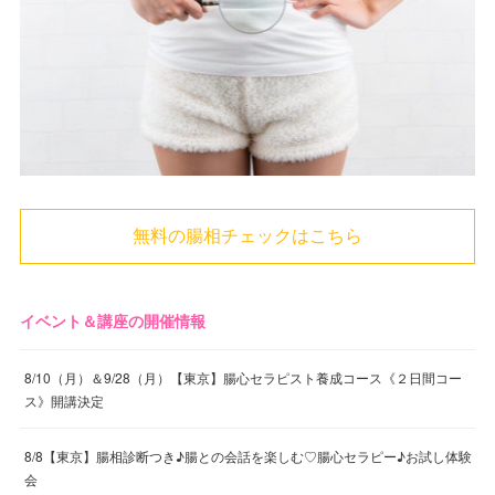
無料の腸相チェックはこちら
イベント＆講座の開催情報
8/10（月）＆9/28（月）【東京】腸心セラピスト養成コース《２日間コー
ス》開講決定
8/8【東京】腸相診断つき♪腸との会話を楽しむ♡腸心セラピー♪お試し体験
会