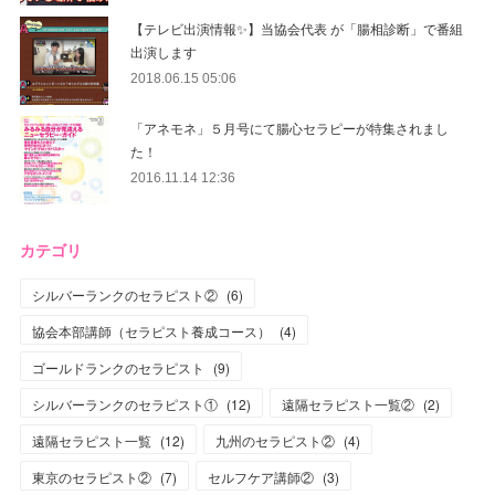
【テレビ出演情報✨】当協会代表 が「腸相診断」で番組
出演します
2018.06.15 05:06
「アネモネ」５月号にて腸心セラピーが特集されまし
た！
2016.11.14 12:36
カテゴリ
シルバーランクのセラピスト②
(
6
)
協会本部講師（セラピスト養成コース）
(
4
)
ゴールドランクのセラピスト
(
9
)
シルバーランクのセラピスト①
(
12
)
遠隔セラピスト一覧②
(
2
)
遠隔セラピスト一覧
(
12
)
九州のセラピスト②
(
4
)
東京のセラピスト②
(
7
)
セルフケア講師②
(
3
)