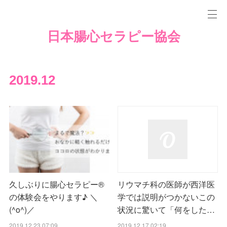
日本腸心セラピー協会
2019
.
12
久しぶりに腸心セラピー®︎
リウマチ科の医師が西洋医
の体験会をやります♪ ＼
学では説明がつかないこの
(^o^)／
状況に驚いて「何をした…
2019.12.23 07:09
2019.12.17 02:19