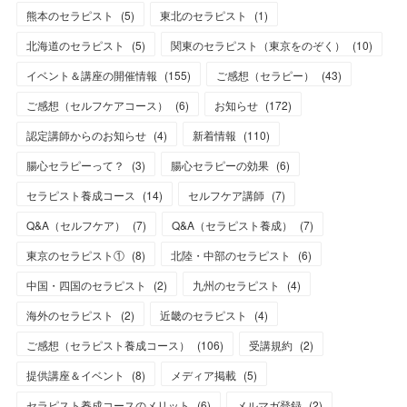
熊本のセラピスト
(
5
)
東北のセラピスト
(
1
)
北海道のセラピスト
(
5
)
関東のセラピスト（東京をのぞく）
(
10
)
イベント＆講座の開催情報
(
155
)
ご感想（セラピー）
(
43
)
ご感想（セルフケアコース）
(
6
)
お知らせ
(
172
)
認定講師からのお知らせ
(
4
)
新着情報
(
110
)
腸心セラピーって？
(
3
)
腸心セラピーの効果
(
6
)
セラピスト養成コース
(
14
)
セルフケア講師
(
7
)
Q&A（セルフケア）
(
7
)
Q&A（セラピスト養成）
(
7
)
東京のセラピスト①
(
8
)
北陸・中部のセラピスト
(
6
)
中国・四国のセラピスト
(
2
)
九州のセラピスト
(
4
)
海外のセラピスト
(
2
)
近畿のセラピスト
(
4
)
ご感想（セラピスト養成コース）
(
106
)
受講規約
(
2
)
提供講座＆イベント
(
8
)
メディア掲載
(
5
)
セラピスト養成コースのメリット
(
6
)
メルマガ登録
(
2
)