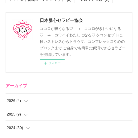
日本腸心セラピー協会
ココロが軽くなる♡ → ココロがきれいになる
♡ → カワイイわたしになる♡ をコンセプトに、
軽いストレスからトラウマ、コンプレックスや心の
ブロックまで ご自身でも簡単に解消できるセラピー
を提唱しています。
フォロー
アーカイブ
2026
(
4
)
(
2
)
2025
(
9
)
(
1
)
(
2
)
2024
(
30
)