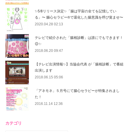
✨5/8リリース決定✨「腸は宇宙の全てを記憶してい
る」〜 腸心セラピー®︎で退化した腸意識を呼び覚ませ〜
2020.04.28 02:13
テレビで紹介された「腸相診断」は誰にでもできます！
😊✨
2018.06.20 09:47
【テレビ出演情報✨】当協会代表 が「腸相診断」で番組
出演します
2018.06.15 05:06
「アネモネ」５月号にて腸心セラピーが特集されまし
た！
2016.11.14 12:36
カテゴリ