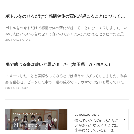
ボトルをのせるだけで 感情や体の変化が起こることに びっくりしました（三重県 S・Yさん）
ボトルをのせるだけで感情や体の変化が起こることにびっくりしました。い
やな人はいろいろ言わなくて良いので多くの人につかえるセラピーだと思…
2021.04.23 07:42
腸で感じる事は凄いと思いました（埼玉県 A・Mさん）
イメージしたことと実際やってみるとでは違うのでびっくりしました。私自
身も腸心セラピーをした中で、腸の反応でトラウマではないと思っていた…
2021.04.02 03:42
2019.12.06 05:46
2019.12.03 05:13
1/11（土）＆2/1（土）【東
悩んでいたものが あんなこ
京】腸心セラピスト養成コ
とがあったなぁと ただの出
ース《２日間コース》
来事になっていると ま…