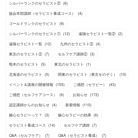
シルバーランクのセラピスト②
(
6
)
協会本部講師（セラピスト養成コース）
(
4
)
ゴールドランクのセラピスト
(
9
)
シルバーランクのセラピスト①
(
12
)
遠隔セラピスト一覧②
(
2
)
遠隔セラピスト一覧
(
12
)
九州のセラピスト②
(
4
)
東京のセラピスト②
(
7
)
セルフケア講師②
(
3
)
熊本のセラピスト
(
5
)
東北のセラピスト
(
1
)
北海道のセラピスト
(
5
)
関東のセラピスト（東京をのぞく）
(
10
)
イベント＆講座の開催情報
(
155
)
ご感想（セラピー）
(
43
)
ご感想（セルフケアコース）
(
6
)
お知らせ
(
172
)
認定講師からのお知らせ
(
4
)
新着情報
(
110
)
腸心セラピーって？
(
3
)
腸心セラピーの効果
(
6
)
セラピスト養成コース
(
14
)
セルフケア講師
(
7
)
Q&A（セルフケア）
(
7
)
Q&A（セラピスト養成）
(
7
)