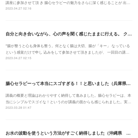
講座に参加させて頂 き 腸心セラピーの魅力をさらに深く感じることが 出…
2023.04.27 02:16
自分と向き合いながら、心の声を聞く感じたままに行える。 クライアントさん主体で行うとこ ろが本当に素晴らしいです（新潟県・佐藤よしみさん）
*腸が整うと心も身体も整う。何となく腸は大切、腸が「キー」 なっている
という感覚だけで申し 込みをして参加させて頂きましたが、 一回目の講…
2023.04.27 02:15
腸心セラピーって本当にスゴすぎる！！と思いました（兵庫県 M・Oさん）
講義の概要と理論はわかりやすく納得して進みました。腸心セラピーは、本
当にシンプルでスゴイな！というのが講義の面からも感じられました。実…
2023.03.28 01:47
お水の波動を使うという方法がすごく納得しました（沖縄県 S・Mさん）