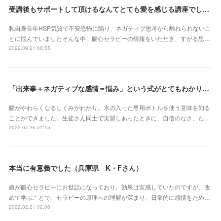
受講後もサポートして頂けるなんてとても愛を感じる講座でした（北海道 原田いずみさん）
私自身長年HSP気質で不安恐怖に陥り、ネガティブ思考から離れられないこ
とに悩んでいましたそんな中、腸心セラピーの情報をいただき、すがる思…
2022.09.21 08:55
「出来事＋ネガティブな感情＝悩み」という式がとてもわかりやすかったです（埼玉県 S・Eさん）
腸がやわらくなるしくみがわかり。水の入った専用ボトルを使う意味を知る
ことができました。生徒さん同士で実習しあったときに、自信のなさ、た…
2022.07.26 01:15
本当に有意義でした（兵庫県 K・Fさん）
娘が腸心セラピーにお世話になっており、効果は実感していたのですが、改
めて学ぶことで、セラピーの原理への理解が深まり、日常的に感情をため…
2022.02.21 02:08