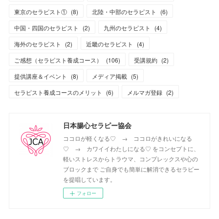
東京のセラピスト①
(
8
)
北陸・中部のセラピスト
(
6
)
中国・四国のセラピスト
(
2
)
九州のセラピスト
(
4
)
海外のセラピスト
(
2
)
近畿のセラピスト
(
4
)
ご感想（セラピスト養成コース）
(
106
)
受講規約
(
2
)
提供講座＆イベント
(
8
)
メディア掲載
(
5
)
セラピスト養成コースのメリット
(
6
)
メルマガ登録
(
2
)
日本腸心セラピー協会
ココロが軽くなる♡ → ココロがきれいになる
♡ → カワイイわたしになる♡ をコンセプトに、
軽いストレスからトラウマ、コンプレックスや心の
ブロックまで ご自身でも簡単に解消できるセラピー
を提唱しています。
フォロー