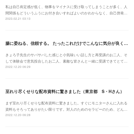
私は自己肯定感が低く、物事をマイナスに受け取ってしまうことが多く、人
間関係もどういうふうにお付き合いすればよいのかわからなく、自己啓発…
2023.02.21 03:13
腸に委ねる、信頼する。 たったこれだけでこんなに気分が良くなれるなんて本当にスゴイ‼︎（東京都 會澤亜紀さん）
きょろ子先生のサバサバした感じと小気味いい話し方と再受講のお二人、そ
して体験会で意気投合したお二人、素敵な皆さんと一緒に受講できてとて…
2022.12.20 06:29
至れり尽くせりな配布資料に驚きました（東京都 S・Hさん）
まず至れり尽くせりな配布資料に驚きました。すぐにモニターさんに入れる
資料もそろってありがたい限りです。対人のためのセラピーのため、どん…
2022.12.20 06:28