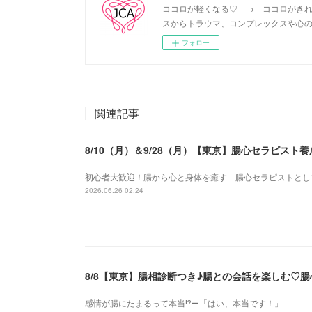
ココロが軽くなる♡ → ココロがきれ
スからトラウマ、コンプレックスや心の
フォロー
関連記事
8/10（月）＆9/28（月）【東京】腸心セラピス
初心者大歓迎！腸から心と身体を癒す 腸心セラピストとし
2026.06.26 02:24
8/8【東京】腸相診断つき♪腸との会話を楽しむ♡
感情が腸にたまるって本当⁉️ー「はい、本当です！」