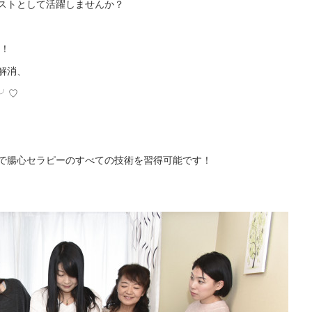
ストとして活躍しませんか？
る！
解消、
)╯♡
間で腸心セラピーのすべての技術を習得可能です！