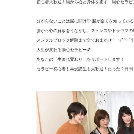
初心者大歓迎！腸から心と身体を癒す 腸心セラピ
分からないことは腸に聞け♡ 腸が全てを知ってい
腸から心の解放をうながし、ストレスやトラウマの
メンタルブロック解除まで全ておまかせ！╰(*´︶`*
人生が変わる腸心セラピー💕
あなたの「生まれ変わり」をサポートします！
セラピー初心者も再受講生も大歓迎！たった２日