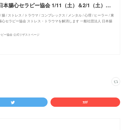
一般社団法人 日本腸心セラピー協会 1/11（土）＆2/1（土）【東京】腸心セラピスト養成コース《２日間コース》 - リザスト
 腸 / ストレス / トラウマ / コンプレックス / メンタル / 心理 / ヒーラー / 東
本腸心セラピー協会 ストレス・トラウマを解消します 一般社団法人 日本腸
ラピー協会 公式リザストページ