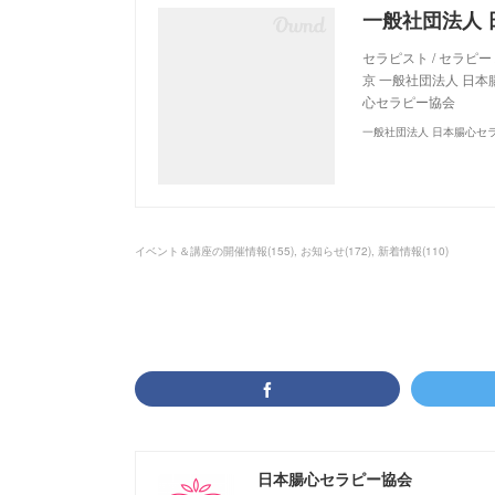
セラピスト / セラピー /
京 一般社団法人 日
心セラピー協会
一般社団法人 日本腸心セ
イベント＆講座の開催情報
(
155
)
お知らせ
(
172
)
新着情報
(
110
)
日本腸心セラピー協会