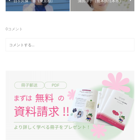
日ヶ久保 香（東京都）
溝田律子（熊本県熊本市）
0
コメント