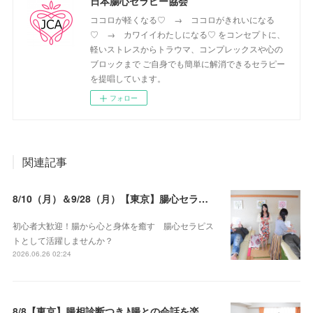
日本腸心セラピー協会
ココロが軽くなる♡ → ココロがきれいになる
♡ → カワイイわたしになる♡ をコンセプトに、
軽いストレスからトラウマ、コンプレックスや心の
ブロックまで ご自身でも簡単に解消できるセラピー
を提唱しています。
フォロー
関連記事
8/10（月）＆9/28（月）【東京】腸心セラピスト養成コース《２日間コース》開講決定
初心者大歓迎！腸から心と身体を癒す 腸心セラピス
トとして活躍しませんか？
2026.06.26 02:24
8/8【東京】腸相診断つき♪腸との会話を楽しむ♡腸心セラピー♪お試し体験会