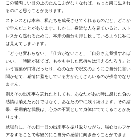
この鬱陶しい目の上のたんこぶがなくなれば、もっと楽に生きれ
るのにと思うことがあります。
ストレスとは本来、私たちを成長させてくれるものだと、どこか
で学んだことがあります。しかし、身近な人を見ていると、スト
レスから逃れるために、本来の自分を押し殺しているように私に
は見えてしまいます。
「どうせ変わらない」「仕方がないこと」「自分さえ我慢すれば
いい」「時間が経てば、もやもやした気持ちは消えるだろう」と
いう言葉が口癖だったり、心のなかで呪文のようにご自分に言い
聞かせて、感情に蓋をしている方がたくさんいるのが残念でなり
ません。
例えその出来事を忘れたとしても、あなたがあの時に感じた負の
感情は消えたわけではなく、あなたの中に残り続けます。その結
果、長期的な我慢は、心身の不調として身体にでてくることがあ
ります。
就寝前に、その日一日の出来事を振り返りながら、腸心セルフケ
アをすることで客観的にご自身の感情に向き合うことができま