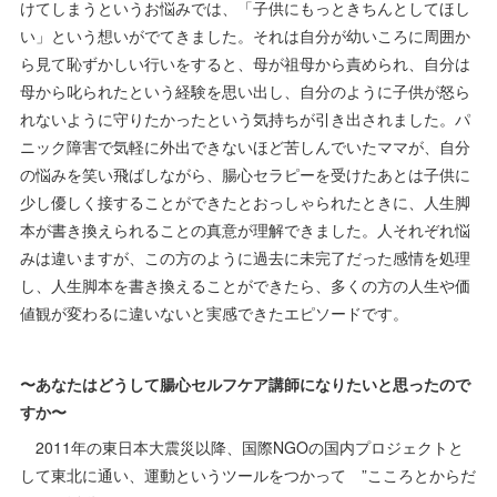
けてしまうというお悩みでは、「子供にもっときちんとしてほし
い」という想いがでてきました。それは自分が幼いころに周囲か
ら見て恥ずかしい行いをすると、母が祖母から責められ、自分は
母から叱られたという経験を思い出し、自分のように子供が怒ら
れないように守りたかったという気持ちが引き出されました。パ
ニック障害で気軽に外出できないほど苦しんでいたママが、自分
の悩みを笑い飛ばしながら、腸心セラピーを受けたあとは子供に
少し優しく接することができたとおっしゃられたときに、人生脚
本が書き換えられることの真意が理解できました。人それぞれ悩
みは違いますが、この方のように過去に未完了だった感情を処理
し、人生脚本を書き換えることができたら、多くの方の人生や価
値観が変わるに違いないと実感できたエピソードです。
〜あなたはどうして腸心セルフケア講師になりたいと思ったので
すか〜
2011年の東日本大震災以降、国際NGOの国内プロジェクトと
して東北に通い、運動というツールをつかって ”こころとからだ