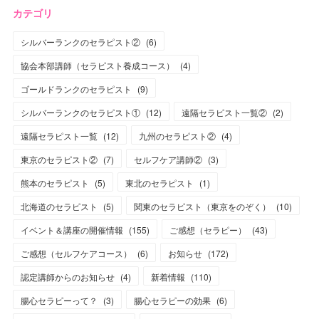
カテゴリ
シルバーランクのセラピスト②
(
6
)
協会本部講師（セラピスト養成コース）
(
4
)
ゴールドランクのセラピスト
(
9
)
シルバーランクのセラピスト①
(
12
)
遠隔セラピスト一覧②
(
2
)
遠隔セラピスト一覧
(
12
)
九州のセラピスト②
(
4
)
東京のセラピスト②
(
7
)
セルフケア講師②
(
3
)
熊本のセラピスト
(
5
)
東北のセラピスト
(
1
)
北海道のセラピスト
(
5
)
関東のセラピスト（東京をのぞく）
(
10
)
イベント＆講座の開催情報
(
155
)
ご感想（セラピー）
(
43
)
ご感想（セルフケアコース）
(
6
)
お知らせ
(
172
)
認定講師からのお知らせ
(
4
)
新着情報
(
110
)
腸心セラピーって？
(
3
)
腸心セラピーの効果
(
6
)