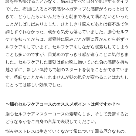
談を持ち掛けることがなく、悩みはすべて自分で処理するタイプ
でした。布団に入ると不安感やネガティブな感情がうわっと出て
きて、どうしたらいいんだろうと朝まで考えて眠れないといった
ことがしばしばありました。ひとしきり悩んだあとは寝不足で体
調もすぐれなかった、朝から気分も落ちていました。腸心セルフ
ケアを知ってからは、就寝時に悩みごとが頭に浮かんだら必ずセ
ルフケアをしています。セルフケアをしながら寝落ちしてしまう
ことも多いのですが、目覚めのすっきり感が違うことに気付きま
した。セルフケアした翌朝は前の晩に抱いていた負の感情を持ち
越さずに、新しい気持ちで朝のスタートを切ることができていま
す。些細なことかもしれませんが朝の気分が変わることはわたし
にとっては嬉しい効果でした。
〜腸心セルフケアコースのオススメポイントは何ですか？〜
腸心セルフケアマスターコースの素晴らしさ、そして受講すると
どうなるかをご自身の言葉で表現してください。
悩みやストレスは生きていくなかで常について回る厄介なもの、