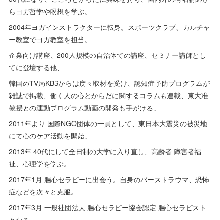
らヨガ哲学や瞑想を学ぶ。
2004年ヨガインストラクターに転身。スポーツクラブ、カルチャ
ー教室でヨガ教室を担当。
企業向け講座、200人規模の自治体での講座、セミナー講師とし
てに登壇する他、
韓国のTV局KBSからは度々取材を受け、認知症予防プログラムが
雑誌で掲載、働く人の心とからだに関するコラムも連載、東大准
教授との運動プログラム動画の開発も手がける。
2011年より 国際NGO団体の一員として、東日本大震災の被災地
にて心のケア活動を開始。
2013年 40代にして全日制の大学に入り直し、高齢者 障害者福
祉、心理学を学ぶ。
2017年1月 腸心セラピーに出会う。自身のバーストラウマ、恐怖
症などを次々と克服。
2017年3月 一般社団法人 腸心セラピー協会認定 腸心セラピスト
となる。