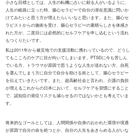
小さな目標としては、人生の転機に占いに頼る人がいるように、
人生の岐路に立った時、腸心セラピーで自分の潜在意識に問いか
けてみたいと思う方が増えたらいいなと思います。また、腸心セ
ラピストからの施術を受け、腸心セラピーの素晴らしさを体感さ
れた方が、二度目には必然的にセルフケアを申し込むという流れ
もつくりたいです。
私は2011年から被災地での支援活動に携わっているので、どうし
てもこころのケアに目が向いてしまいます。PTSDに今も苦しん
でいる方、トラウマが原因で思うような人生が送れない方、自死
を選んでしまう方に自分で自分を助ける術として、腸心セラピー
を伝えていきたいです。また、超高齢社会と言われ、介護の負担
が増えるこれからの日本において、セルフケアを習慣にすること
で、認知症の発症リスクも減らせるのではないかとも考えていま
す。
将来的なゴールとしては、人間関係や自身のおかれた環境や境遇
が原因で自分の命を絶つとか、自分の人生をあきらめる人がいな