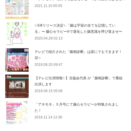
2021.11.10 05:55
✨5/8リリース決定✨「腸は宇宙の全てを記憶してい
る」〜 腸心セラピー®︎で退化した腸意識を呼び覚ませ〜
2020.04.28 02:13
テレビで紹介された「腸相診断」は誰にでもできます！
😊✨
2018.06.20 09:47
【テレビ出演情報✨】当協会代表 が「腸相診断」で番組
出演します
2018.06.15 05:06
「アネモネ」５月号にて腸心セラピーが特集されまし
た！
2016.11.14 12:36