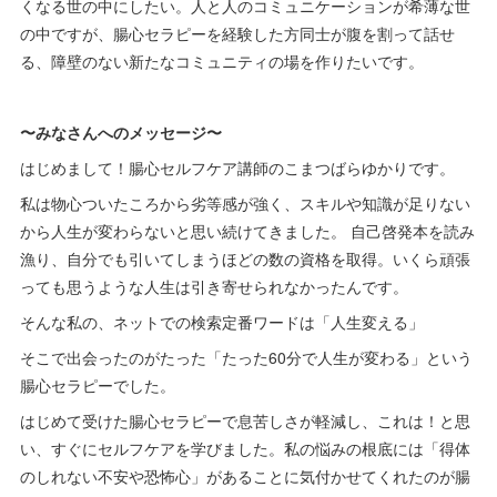
くなる世の中にしたい。人と人のコミュニケーションが希薄な世
の中ですが、腸心セラピーを経験した方同士が腹を割って話せ
る、障壁のない新たなコミュニティの場を作りたいです。
〜みなさんへのメッセージ〜
はじめまして！腸心セルフケア講師のこまつばらゆかりです。
私は物心ついたころから劣等感が強く、スキルや知識が足りない
から人生が変わらないと思い続けてきました。 自己啓発本を読み
漁り、自分でも引いてしまうほどの数の資格を取得。いくら頑張
っても思うような人生は引き寄せられなかったんです。
そんな私の、ネットでの検索定番ワードは「人生変える」
そこで出会ったのがたった「たった60分で人生が変わる」という
腸心セラピーでした。
はじめて受けた腸心セラピーで息苦しさが軽減し、これは！と思
い、すぐにセルフケアを学びました。私の悩みの根底には「得体
のしれない不安や恐怖心」があることに気付かせてくれたのが腸