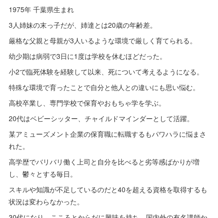
1975年 千葉県生まれ
3人姉妹の末っ子だが、姉達とは20歳の年齢差。
厳格な父親と母親が3人いるような環境で厳しく育てられる。
幼少期は病弱で3日に1度は学校を休むほどだった。
小2で臨死体験を経験して以来、死について考えるようになる。
特殊な環境で育ったことで自分と他人との違いにも思い悩む。
高校卒業し、専門学校で保育やおもちゃ学を学ぶ。
20代はベビーシッター、チャイルドマインダーとして活躍。
某アミューズメント企業の保育職に転職するもパワハラに悩まさ
れた。
高学歴でバリバリ働く上司と自分を比べると劣等感ばかりが増
し、鬱々とする毎日。
スキルや知識が不足しているのだと40を超える資格を取得するも
状況は変わらなかった。
30代になり、こころとからだに興味を持ち、国内外の有名講師か