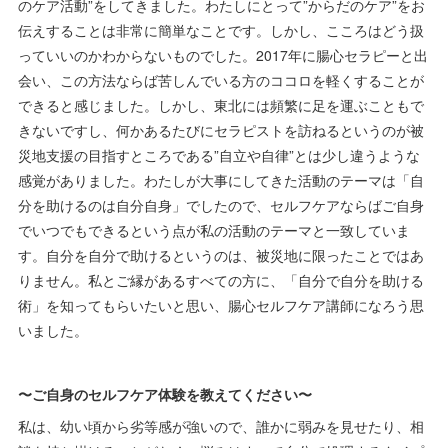
のケア活動”をしてきました。わたしにとって”からだのケア”をお
伝えすることは非常に簡単なことです。しかし、こころはどう扱
っていいのかわからないものでした。2017年に腸心セラピーと出
会い、この方法ならば苦しんでいる方のココロを軽くすることが
できると感じました。しかし、東北には頻繁に足を運ぶこともで
きないですし、何かあるたびにセラピストを訪ねるというのが被
災地支援の目指すところである”自立や自律”とは少し違うような
感覚がありました。わたしが大事にしてきた活動のテーマは「自
分を助けるのは自分自身」でしたので、セルフケアならばご自身
でいつでもできるという点が私の活動のテーマと一致していま
す。自分を自分で助けるというのは、被災地に限ったことではあ
りません。私とご縁があるすべての方に、「自分で自分を助ける
術」を知ってもらいたいと思い、腸心セルフケア講師になろう思
いました。
〜ご自身のセルフケア体験を教えてください〜
私は、幼い頃から劣等感が強いので、誰かに弱みを見せたり、相