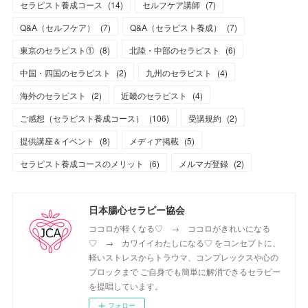
セラピスト養成コース
(
14
)
セルフケア講師
(
7
)
Q&A（セルフケア）
(
7
)
Q&A（セラピスト養成）
(
7
)
東京のセラピスト①
(
8
)
北陸・中部のセラピスト
(
6
)
中国・四国のセラピスト
(
2
)
九州のセラピスト
(
4
)
海外のセラピスト
(
2
)
近畿のセラピスト
(
4
)
ご感想（セラピスト養成コース）
(
106
)
受講規約
(
2
)
提供講座＆イベント
(
8
)
メディア掲載
(
5
)
セラピスト養成コースのメリット
(
6
)
メルマガ登録
(
2
)
日本腸心セラピー協会
ココロが軽くなる♡ → ココロがきれいになる
♡ → カワイイわたしになる♡ をコンセプトに、
軽いストレスからトラウマ、コンプレックスや心の
ブロックまで ご自身でも簡単に解消できるセラピー
を提唱しています。
フォロー