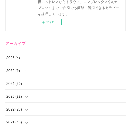
軽いストレスからトラウマ、コンプレックスや心の
ブロックまで ご自身でも簡単に解消できるセラピー
を提唱しています。
フォロー
アーカイブ
2026
(
4
)
(
2
)
2025
(
9
)
(
1
)
(
2
)
2024
(
30
)
(
1
)
(
2
)
(
4
)
2023
(
22
)
(
1
)
(
1
)
(
1
)
2022
(
20
)
(
1
)
(
4
)
(
2
)
(
4
)
2021
(
46
)