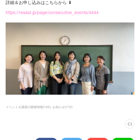
詳細＆お申し込みはこちらから ⬇
https://resast.jp/page/consecutive_events/4444
イベント＆講座の開催情報
(
155
)
お知らせ
(
172
)