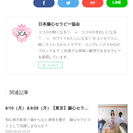
日本腸心セラピー協会
ココロが軽くなる♡ → ココロがきれいになる
♡ → カワイイわたしになる♡ をコンセプトに、
軽いストレスからトラウマ、コンプレックスや心の
ブロックまで ご自身でも簡単に解消できるセラピー
を提唱しています。
フォロー
関連記事
8/10（月）＆9/28（月）【東京】腸心セラピスト養成コース《２日間コース》開講決定
初心者大歓迎！腸から心と身体を癒す 腸心セラピス
トとして活躍しませんか？
2026.06.26 02:24