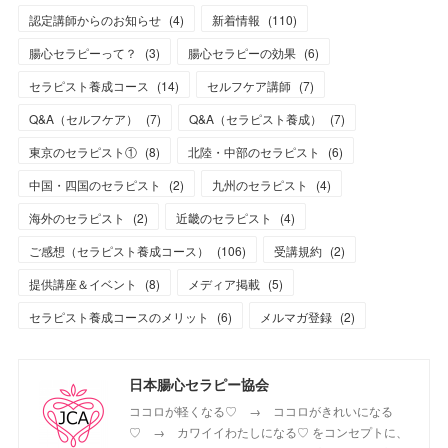
認定講師からのお知らせ
(
4
)
新着情報
(
110
)
腸心セラピーって？
(
3
)
腸心セラピーの効果
(
6
)
セラピスト養成コース
(
14
)
セルフケア講師
(
7
)
Q&A（セルフケア）
(
7
)
Q&A（セラピスト養成）
(
7
)
東京のセラピスト①
(
8
)
北陸・中部のセラピスト
(
6
)
中国・四国のセラピスト
(
2
)
九州のセラピスト
(
4
)
海外のセラピスト
(
2
)
近畿のセラピスト
(
4
)
ご感想（セラピスト養成コース）
(
106
)
受講規約
(
2
)
提供講座＆イベント
(
8
)
メディア掲載
(
5
)
セラピスト養成コースのメリット
(
6
)
メルマガ登録
(
2
)
日本腸心セラピー協会
ココロが軽くなる♡ → ココロがきれいになる
♡ → カワイイわたしになる♡ をコンセプトに、