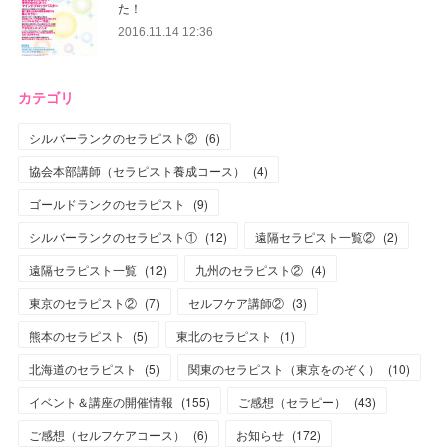
た！
2016.11.14 12:36
カテゴリ
シルバーランクのセラピスト②
(
6
)
協会本部講師（セラピスト養成コース）
(
4
)
ゴールドランクのセラピスト
(
9
)
シルバーランクのセラピスト①
(
12
)
遠隔セラピスト一覧②
(
2
)
遠隔セラピスト一覧
(
12
)
九州のセラピスト②
(
4
)
東京のセラピスト②
(
7
)
セルフケア講師②
(
3
)
熊本のセラピスト
(
5
)
東北のセラピスト
(
1
)
北海道のセラピスト
(
5
)
関東のセラピスト（東京をのぞく）
(
10
)
イベント＆講座の開催情報
(
155
)
ご感想（セラピー）
(
43
)
ご感想（セルフケアコース）
(
6
)
お知らせ
(
172
)