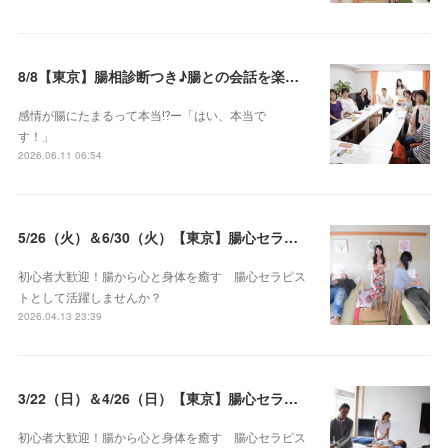
8/8【東京】腸相診断つき♪腸との会話を楽しむ♡腸心セラピー♪お試し体験会
感情が腸にたまるって本当⁉️ー「はい、本当で
す！」
2026.06.11 06:54
5/26（火）＆6/30（火）【東京】腸心セラピスト養成コース《２日間コース》開講決定
初心者大歓迎！腸から心と身体を癒す 腸心セラピス
トとして活躍しませんか？
2026.04.13 23:39
3/22（日）＆4/26（日）【東京】腸心セラピスト養成コース《２日間コース》開講決定
初心者大歓迎！腸から心と身体を癒す 腸心セラピス