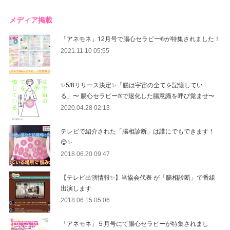
メディア掲載
「アネモネ」12月号で腸心セラピー®︎が特集されました！
2021.11.10 05:55
✨5/8リリース決定✨「腸は宇宙の全てを記憶してい
る」〜 腸心セラピー®︎で退化した腸意識を呼び覚ませ〜
2020.04.28 02:13
テレビで紹介された「腸相診断」は誰にでもできます！
😊✨
2018.06.20 09:47
【テレビ出演情報✨】当協会代表 が「腸相診断」で番組
出演します
2018.06.15 05:06
「アネモネ」５月号にて腸心セラピーが特集されまし