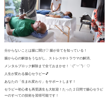
分からないことは腸に聞け♡ 腸が全てを知っている！
腸から心の解放をうながし、ストレスやトラウマの解消、
メンタルブロック解除まで全ておまかせ！╰(*´︶`*)╯♡
人生が変わる腸心セラピー💕
あなたの「生まれ変わり」をサポートします！
セラピー初心者も再受講生も大歓迎！たった２日間で腸心セラピ
ーのすべての技術を習得可能です！