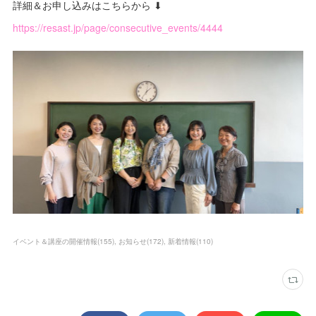
詳細＆お申し込みはこちらから ⬇
https://resast.jp/page/consecutive_events/4444
イベント＆講座の開催情報
(
155
)
お知らせ
(
172
)
新着情報
(
110
)