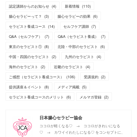
認定講師からのお知らせ
(
4
)
新着情報
(
110
)
腸心セラピーって？
(
3
)
腸心セラピーの効果
(
6
)
セラピスト養成コース
(
14
)
セルフケア講師
(
7
)
Q&A（セルフケア）
(
7
)
Q&A（セラピスト養成）
(
7
)
東京のセラピスト①
(
8
)
北陸・中部のセラピスト
(
6
)
中国・四国のセラピスト
(
2
)
九州のセラピスト
(
4
)
海外のセラピスト
(
2
)
近畿のセラピスト
(
4
)
ご感想（セラピスト養成コース）
(
106
)
受講規約
(
2
)
提供講座＆イベント
(
8
)
メディア掲載
(
5
)
セラピスト養成コースのメリット
(
6
)
メルマガ登録
(
2
)
日本腸心セラピー協会
ココロが軽くなる♡ → ココロがきれいになる
♡ → カワイイわたしになる♡ をコンセプトに、