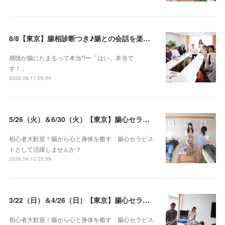
8/8【東京】腸相診断つき♪腸との会話を楽しむ♡腸心セラピー♪お試し体験会
感情が腸にたまるって本当⁉️ー「はい、本当で
す！」
2026.06.11 06:54
5/26（火）＆6/30（火）【東京】腸心セラピスト養成コース《２日間コース》開講決定
初心者大歓迎！腸から心と身体を癒す 腸心セラピス
トとして活躍しませんか？
2026.04.13 23:39
3/22（日）＆4/26（日）【東京】腸心セラピスト養成コース《２日間コース》開講決定
初心者大歓迎！腸から心と身体を癒す 腸心セラピス