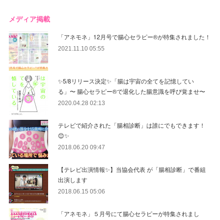
メディア掲載
「アネモネ」12月号で腸心セラピー®︎が特集されました！
2021.11.10 05:55
✨5/8リリース決定✨「腸は宇宙の全てを記憶してい
る」〜 腸心セラピー®︎で退化した腸意識を呼び覚ませ〜
2020.04.28 02:13
テレビで紹介された「腸相診断」は誰にでもできます！
😊✨
2018.06.20 09:47
【テレビ出演情報✨】当協会代表 が「腸相診断」で番組
出演します
2018.06.15 05:06
「アネモネ」５月号にて腸心セラピーが特集されまし