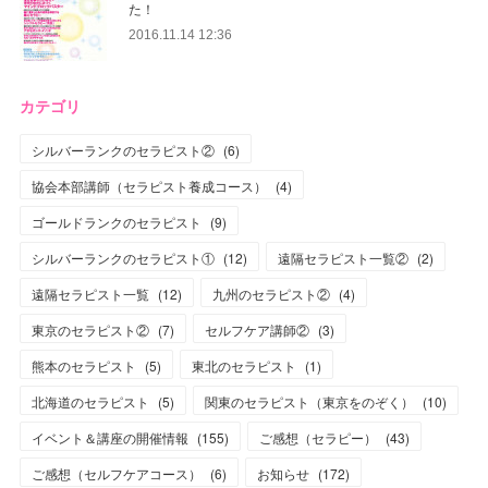
た！
2016.11.14 12:36
カテゴリ
シルバーランクのセラピスト②
(
6
)
協会本部講師（セラピスト養成コース）
(
4
)
ゴールドランクのセラピスト
(
9
)
シルバーランクのセラピスト①
(
12
)
遠隔セラピスト一覧②
(
2
)
遠隔セラピスト一覧
(
12
)
九州のセラピスト②
(
4
)
東京のセラピスト②
(
7
)
セルフケア講師②
(
3
)
熊本のセラピスト
(
5
)
東北のセラピスト
(
1
)
北海道のセラピスト
(
5
)
関東のセラピスト（東京をのぞく）
(
10
)
イベント＆講座の開催情報
(
155
)
ご感想（セラピー）
(
43
)
ご感想（セルフケアコース）
(
6
)
お知らせ
(
172
)