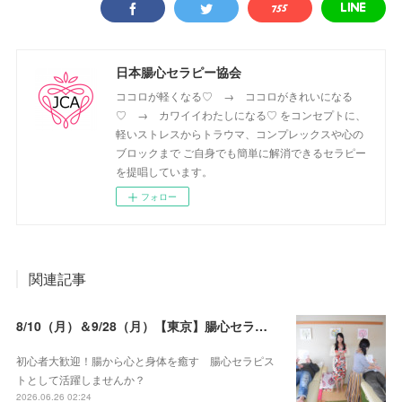
日本腸心セラピー協会
ココロが軽くなる♡ → ココロがきれいになる
♡ → カワイイわたしになる♡ をコンセプトに、
軽いストレスからトラウマ、コンプレックスや心の
ブロックまで ご自身でも簡単に解消できるセラピー
を提唱しています。
フォロー
関連記事
8/10（月）＆9/28（月）【東京】腸心セラピスト養成コース《２日間コース》開講決定
初心者大歓迎！腸から心と身体を癒す 腸心セラピス
トとして活躍しませんか？
2026.06.26 02:24