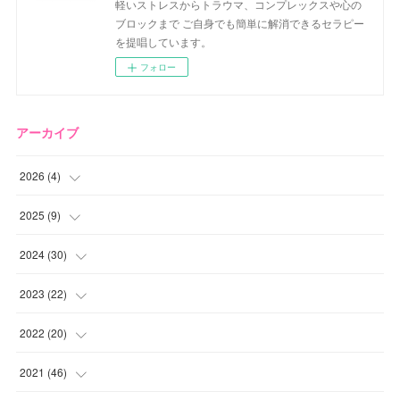
軽いストレスからトラウマ、コンプレックスや心の
ブロックまで ご自身でも簡単に解消できるセラピー
を提唱しています。
フォロー
アーカイブ
2026
(
4
)
(
2
)
2025
(
9
)
(
1
)
(
2
)
2024
(
30
)
(
1
)
(
2
)
(
4
)
2023
(
22
)
(
1
)
(
1
)
(
1
)
2022
(
20
)
(
1
)
(
4
)
(
2
)
(
4
)
2021
(
46
)