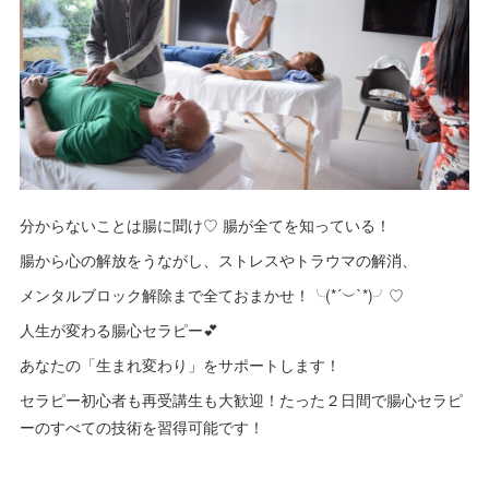
分からないことは腸に聞け♡ 腸が全てを知っている！
腸から心の解放をうながし、ストレスやトラウマの解消、
メンタルブロック解除まで全ておまかせ！╰(*´︶`*)╯♡
人生が変わる腸心セラピー💕
あなたの「生まれ変わり」をサポートします！
セラピー初心者も再受講生も大歓迎！たった２日間で腸心セラピ
ーのすべての技術を習得可能です！