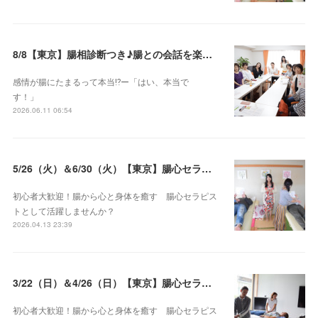
8/8【東京】腸相診断つき♪腸との会話を楽しむ♡腸心セラピー♪お試し体験会
感情が腸にたまるって本当⁉️ー「はい、本当で
す！」
2026.06.11 06:54
5/26（火）＆6/30（火）【東京】腸心セラピスト養成コース《２日間コース》開講決定
初心者大歓迎！腸から心と身体を癒す 腸心セラピス
トとして活躍しませんか？
2026.04.13 23:39
3/22（日）＆4/26（日）【東京】腸心セラピスト養成コース《２日間コース》開講決定
初心者大歓迎！腸から心と身体を癒す 腸心セラピス