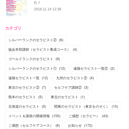
た！
2016.11.14 12:36
カテゴリ
シルバーランクのセラピスト②
(
6
)
協会本部講師（セラピスト養成コース）
(
4
)
ゴールドランクのセラピスト
(
9
)
シルバーランクのセラピスト①
(
12
)
遠隔セラピスト一覧②
(
2
)
遠隔セラピスト一覧
(
12
)
九州のセラピスト②
(
4
)
東京のセラピスト②
(
7
)
セルフケア講師②
(
3
)
熊本のセラピスト
(
5
)
東北のセラピスト
(
1
)
北海道のセラピスト
(
5
)
関東のセラピスト（東京をのぞく）
(
10
)
イベント＆講座の開催情報
(
155
)
ご感想（セラピー）
(
43
)
ご感想（セルフケアコース）
(
6
)
お知らせ
(
172
)