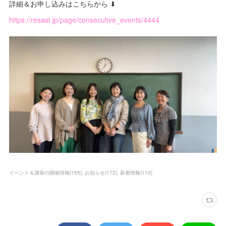
詳細＆お申し込みはこちらから ⬇
https://resast.jp/page/consecutive_events/4444
イベント＆講座の開催情報
(
155
)
お知らせ
(
172
)
新着情報
(
110
)