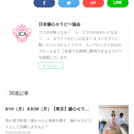
日本腸心セラピー協会
ココロが軽くなる♡ → ココロがきれいになる
♡ → カワイイわたしになる♡ をコンセプトに、
軽いストレスからトラウマ、コンプレックスや心の
ブロックまで ご自身でも簡単に解消できるセラピー
を提唱しています。
フォロー
関連記事
8/10（月）＆9/28（月）【東京】腸心セラピスト養成コース《２日間コース》開講決定
初心者大歓迎！腸から心と身体を癒す 腸心セラピス
トとして活躍しませんか？
2026.06.26 02:24