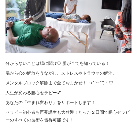
分からないことは腸に聞け♡ 腸が全てを知っている！
腸から心の解放をうながし、ストレスやトラウマの解消、
メンタルブロック解除まで全ておまかせ！╰(*´︶`*)╯♡
人生が変わる腸心セラピー💕
あなたの「生まれ変わり」をサポートします！
セラピー初心者も再受講生も大歓迎！たった２日間で腸心セラピ
ーのすべての技術を習得可能です！