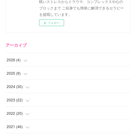
軽いストレスからトラウマ、コンプレックスや心の
ブロックまで ご自身でも簡単に解消できるセラピー
を提唱しています。
フォロー
アーカイブ
2026
(
4
)
(
2
)
2025
(
9
)
(
1
)
(
2
)
2024
(
30
)
(
1
)
(
2
)
(
4
)
2023
(
22
)
(
1
)
(
1
)
(
1
)
2022
(
20
)
(
1
)
(
4
)
(
2
)
(
4
)
2021
(
46
)