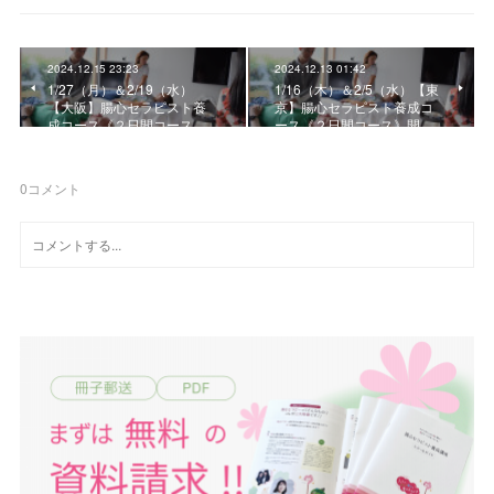
2024.12.15 23:23
2024.12.13 01:42
1/27（月）＆2/19（水）
1/16（木）＆2/5（水）【東
【大阪】腸心セラピスト養
京】腸心セラピスト養成コ
成コース《２日間コース…
ース《２日間コース》開…
0
コメント