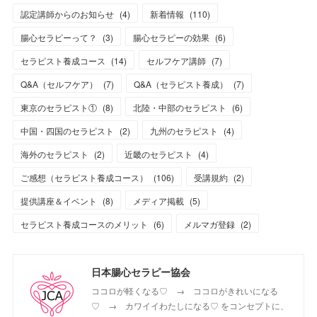
認定講師からのお知らせ
(
4
)
新着情報
(
110
)
腸心セラピーって？
(
3
)
腸心セラピーの効果
(
6
)
セラピスト養成コース
(
14
)
セルフケア講師
(
7
)
Q&A（セルフケア）
(
7
)
Q&A（セラピスト養成）
(
7
)
東京のセラピスト①
(
8
)
北陸・中部のセラピスト
(
6
)
中国・四国のセラピスト
(
2
)
九州のセラピスト
(
4
)
海外のセラピスト
(
2
)
近畿のセラピスト
(
4
)
ご感想（セラピスト養成コース）
(
106
)
受講規約
(
2
)
提供講座＆イベント
(
8
)
メディア掲載
(
5
)
セラピスト養成コースのメリット
(
6
)
メルマガ登録
(
2
)
日本腸心セラピー協会
ココロが軽くなる♡ → ココロがきれいになる
♡ → カワイイわたしになる♡ をコンセプトに、