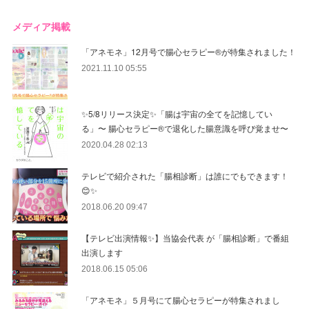
メディア掲載
「アネモネ」12月号で腸心セラピー®︎が特集されました！
2021.11.10 05:55
✨5/8リリース決定✨「腸は宇宙の全てを記憶してい
る」〜 腸心セラピー®︎で退化した腸意識を呼び覚ませ〜
2020.04.28 02:13
テレビで紹介された「腸相診断」は誰にでもできます！
😊✨
2018.06.20 09:47
【テレビ出演情報✨】当協会代表 が「腸相診断」で番組
出演します
2018.06.15 05:06
「アネモネ」５月号にて腸心セラピーが特集されまし