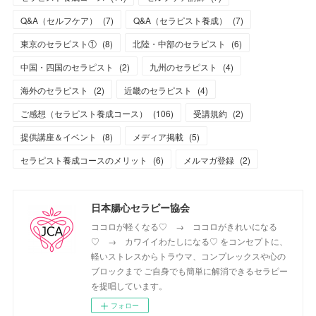
Q&A（セルフケア）
(
7
)
Q&A（セラピスト養成）
(
7
)
東京のセラピスト①
(
8
)
北陸・中部のセラピスト
(
6
)
中国・四国のセラピスト
(
2
)
九州のセラピスト
(
4
)
海外のセラピスト
(
2
)
近畿のセラピスト
(
4
)
ご感想（セラピスト養成コース）
(
106
)
受講規約
(
2
)
提供講座＆イベント
(
8
)
メディア掲載
(
5
)
セラピスト養成コースのメリット
(
6
)
メルマガ登録
(
2
)
日本腸心セラピー協会
ココロが軽くなる♡ → ココロがきれいになる
♡ → カワイイわたしになる♡ をコンセプトに、
軽いストレスからトラウマ、コンプレックスや心の
ブロックまで ご自身でも簡単に解消できるセラピー
を提唱しています。
フォロー