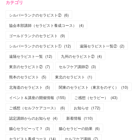
カテゴリ
シルバーランクのセラピスト②
(
6
)
協会本部講師（セラピスト養成コース）
(
4
)
ゴールドランクのセラピスト
(
9
)
シルバーランクのセラピスト①
(
12
)
遠隔セラピスト一覧②
(
2
)
遠隔セラピスト一覧
(
12
)
九州のセラピスト②
(
4
)
東京のセラピスト②
(
7
)
セルフケア講師②
(
3
)
熊本のセラピスト
(
5
)
東北のセラピスト
(
1
)
北海道のセラピスト
(
5
)
関東のセラピスト（東京をのぞく）
(
10
)
イベント＆講座の開催情報
(
155
)
ご感想（セラピー）
(
43
)
ご感想（セルフケアコース）
(
6
)
お知らせ
(
172
)
認定講師からのお知らせ
(
4
)
新着情報
(
110
)
腸心セラピーって？
(
3
)
腸心セラピーの効果
(
6
)
セラピスト養成コース
(
14
)
セルフケア講師
(
7
)