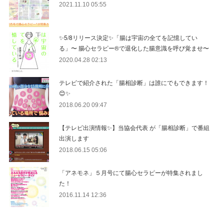
2021.11.10 05:55
✨5/8リリース決定✨「腸は宇宙の全てを記憶してい
る」〜 腸心セラピー®︎で退化した腸意識を呼び覚ませ〜
2020.04.28 02:13
テレビで紹介された「腸相診断」は誰にでもできます！
😊✨
2018.06.20 09:47
【テレビ出演情報✨】当協会代表 が「腸相診断」で番組
出演します
2018.06.15 05:06
「アネモネ」５月号にて腸心セラピーが特集されまし
た！
2016.11.14 12:36