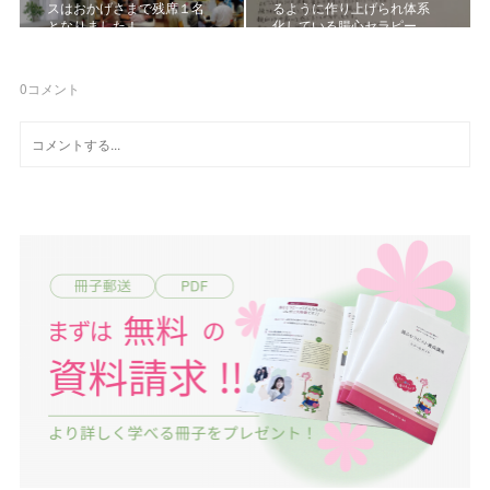
スはおかげさまで残席１名
るように作り上げられ体系
となりました！
化している腸心セラピー…
0
コメント