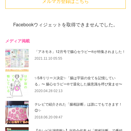
メルマガ登録はこちら
Facebookウィジェットを取得できませんでした。
メディア掲載
「アネモネ」12月号で腸心セラピー®︎が特集されました！
2021.11.10 05:55
✨5/8リリース決定✨「腸は宇宙の全てを記憶してい
る」〜 腸心セラピー®︎で退化した腸意識を呼び覚ませ〜
2020.04.28 02:13
テレビで紹介された「腸相診断」は誰にでもできます！
😊✨
2018.06.20 09:47
【テレビ出演情報✨】当協会代表 が「腸相診断」で番組