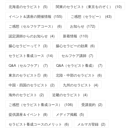
北海道のセラピスト
(
5
)
関東のセラピスト（東京をのぞく）
(
10
)
イベント＆講座の開催情報
(
155
)
ご感想（セラピー）
(
43
)
ご感想（セルフケアコース）
(
6
)
お知らせ
(
172
)
認定講師からのお知らせ
(
4
)
新着情報
(
110
)
腸心セラピーって？
(
3
)
腸心セラピーの効果
(
6
)
セラピスト養成コース
(
14
)
セルフケア講師
(
7
)
Q&A（セルフケア）
(
7
)
Q&A（セラピスト養成）
(
7
)
東京のセラピスト①
(
8
)
北陸・中部のセラピスト
(
6
)
中国・四国のセラピスト
(
2
)
九州のセラピスト
(
4
)
海外のセラピスト
(
2
)
近畿のセラピスト
(
4
)
ご感想（セラピスト養成コース）
(
106
)
受講規約
(
2
)
提供講座＆イベント
(
8
)
メディア掲載
(
5
)
セラピスト養成コースのメリット
(
6
)
メルマガ登録
(
2
)