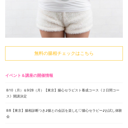
無料の腸相チェックはこちら
イベント＆講座の開催情報
8/10（月）＆9/28（月）【東京】腸心セラピスト養成コース《２日間コー
ス》開講決定
8/8【東京】腸相診断つき♪腸との会話を楽しむ♡腸心セラピー♪お試し体験
会