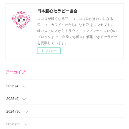
日本腸心セラピー協会
ココロが軽くなる♡ → ココロがきれいになる
♡ → カワイイわたしになる♡ をコンセプトに、
軽いストレスからトラウマ、コンプレックスや心の
ブロックまで ご自身でも簡単に解消できるセラピー
を提唱しています。
フォロー
アーカイブ
2026
(
4
)
(
2
)
2025
(
9
)
(
1
)
(
2
)
2024
(
30
)
(
1
)
(
2
)
(
4
)
2023
(
22
)