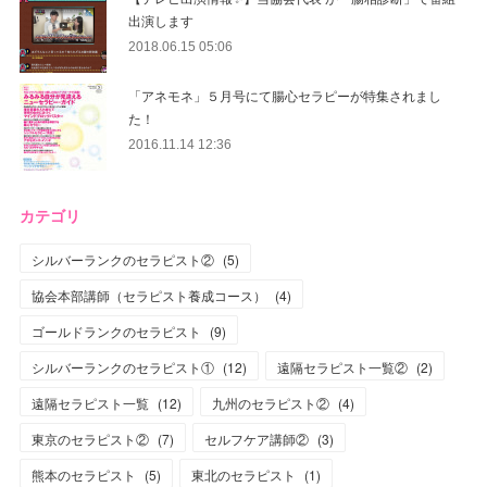
出演します
2018.06.15 05:06
「アネモネ」５月号にて腸心セラピーが特集されまし
た！
2016.11.14 12:36
カテゴリ
シルバーランクのセラピスト②
(
5
)
協会本部講師（セラピスト養成コース）
(
4
)
ゴールドランクのセラピスト
(
9
)
シルバーランクのセラピスト①
(
12
)
遠隔セラピスト一覧②
(
2
)
遠隔セラピスト一覧
(
12
)
九州のセラピスト②
(
4
)
東京のセラピスト②
(
7
)
セルフケア講師②
(
3
)
熊本のセラピスト
(
5
)
東北のセラピスト
(
1
)