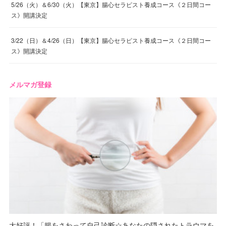
5/26（火）＆6/30（火）【東京】腸心セラピスト養成コース《２日間コー
ス》開講決定
3/22（日）＆4/26（日）【東京】腸心セラピスト養成コース《２日間コー
ス》開講決定
メルマガ登録
大好評！「腸をさわって自己診断☆あなたの隠されたトラウマを