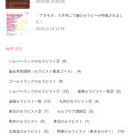
2018.06.15 05:06
「アネモネ」５月号にて腸心セラピーが特集されまし
た！
2016.11.14 12:36
カテゴリ
シルバーランクのセラピスト②
(
6
)
協会本部講師（セラピスト養成コース）
(
4
)
ゴールドランクのセラピスト
(
9
)
シルバーランクのセラピスト①
(
12
)
遠隔セラピスト一覧②
(
2
)
遠隔セラピスト一覧
(
12
)
九州のセラピスト②
(
4
)
東京のセラピスト②
(
7
)
セルフケア講師②
(
3
)
熊本のセラピスト
(
5
)
東北のセラピスト
(
1
)
北海道のセラピスト
(
5
)
関東のセラピスト（東京をのぞく）
(
10
)