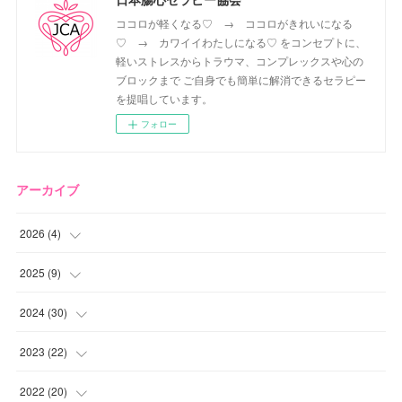
ココロが軽くなる♡ → ココロがきれいになる
♡ → カワイイわたしになる♡ をコンセプトに、
軽いストレスからトラウマ、コンプレックスや心の
ブロックまで ご自身でも簡単に解消できるセラピー
を提唱しています。
フォロー
アーカイブ
2026
(
4
)
(
2
)
2025
(
9
)
(
1
)
(
2
)
2024
(
30
)
(
1
)
(
2
)
(
4
)
2023
(
22
)
(
1
)
(
1
)
(
1
)
2022
(
20
)