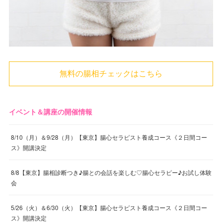
無料の腸相チェックはこちら
イベント＆講座の開催情報
8/10（月）＆9/28（月）【東京】腸心セラピスト養成コース《２日間コー
ス》開講決定
8/8【東京】腸相診断つき♪腸との会話を楽しむ♡腸心セラピー♪お試し体験
会
5/26（火）＆6/30（火）【東京】腸心セラピスト養成コース《２日間コー
ス》開講決定