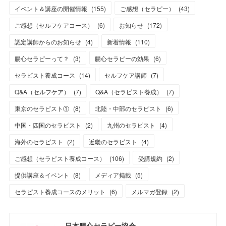
イベント＆講座の開催情報
(
155
)
ご感想（セラピー）
(
43
)
ご感想（セルフケアコース）
(
6
)
お知らせ
(
172
)
認定講師からのお知らせ
(
4
)
新着情報
(
110
)
腸心セラピーって？
(
3
)
腸心セラピーの効果
(
6
)
セラピスト養成コース
(
14
)
セルフケア講師
(
7
)
Q&A（セルフケア）
(
7
)
Q&A（セラピスト養成）
(
7
)
東京のセラピスト①
(
8
)
北陸・中部のセラピスト
(
6
)
中国・四国のセラピスト
(
2
)
九州のセラピスト
(
4
)
海外のセラピスト
(
2
)
近畿のセラピスト
(
4
)
ご感想（セラピスト養成コース）
(
106
)
受講規約
(
2
)
提供講座＆イベント
(
8
)
メディア掲載
(
5
)
セラピスト養成コースのメリット
(
6
)
メルマガ登録
(
2
)
日本腸心セラピー協会