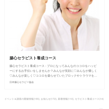
腸心セラピスト養成コース
腸心セラピスト養成コース - プロになってみんなのココロをハッピ
ーにするお手伝いをしませんか？みんなが笑顔に♡みんなが優しく
♡みんなが楽しく♡ココロを曇らせていたブロックやトラウマを…
日本腸心セラピー協会
イベント＆講座の開催情報
(
155
)
お知らせ
(
172
)
新着情報
(
110
)
セラピスト養成コース
(
14
)