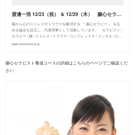
渡邊一浩 12/23（祝） ＆ 12/29（木） 腸心セラピスト養成コース in 東京 ≪2日間コース≫
腸から心のストレスやトラウマを解消する 『 腸心セラピー 』 を広
める協会を設立し、代表理事として活動しています。 セラピスト /
セラピー / 腸 / ストレス / トラウマ / コンプレックス / メンタル / 心…
www.reservestock.jp
腸心セラピスト養成コースの詳細はこちらのページでご確認くだ
さい