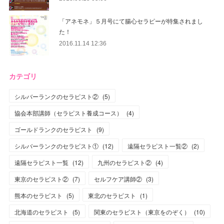
「アネモネ」５月号にて腸心セラピーが特集されまし
た！
2016.11.14 12:36
カテゴリ
シルバーランクのセラピスト②
(
5
)
協会本部講師（セラピスト養成コース）
(
4
)
ゴールドランクのセラピスト
(
9
)
シルバーランクのセラピスト①
(
12
)
遠隔セラピスト一覧②
(
2
)
遠隔セラピスト一覧
(
12
)
九州のセラピスト②
(
4
)
東京のセラピスト②
(
7
)
セルフケア講師②
(
3
)
熊本のセラピスト
(
5
)
東北のセラピスト
(
1
)
北海道のセラピスト
(
5
)
関東のセラピスト（東京をのぞく）
(
10
)