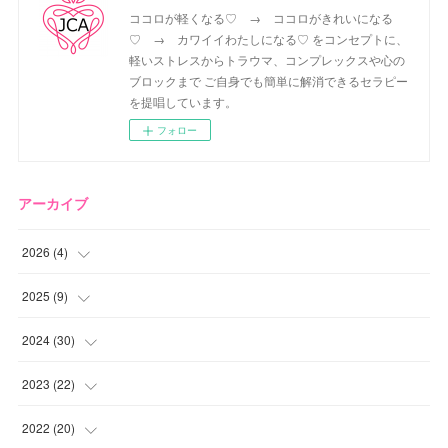
ココロが軽くなる♡ → ココロがきれいになる
♡ → カワイイわたしになる♡ をコンセプトに、
軽いストレスからトラウマ、コンプレックスや心の
ブロックまで ご自身でも簡単に解消できるセラピー
を提唱しています。
フォロー
アーカイブ
2026
(
4
)
(
2
)
2025
(
9
)
(
1
)
(
2
)
2024
(
30
)
(
1
)
(
2
)
(
4
)
2023
(
22
)
(
1
)
(
1
)
(
1
)
2022
(
20
)