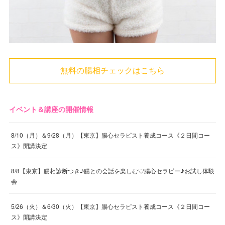
無料の腸相チェックはこちら
イベント＆講座の開催情報
8/10（月）＆9/28（月）【東京】腸心セラピスト養成コース《２日間コー
ス》開講決定
8/8【東京】腸相診断つき♪腸との会話を楽しむ♡腸心セラピー♪お試し体験
会
5/26（火）＆6/30（火）【東京】腸心セラピスト養成コース《２日間コー
ス》開講決定