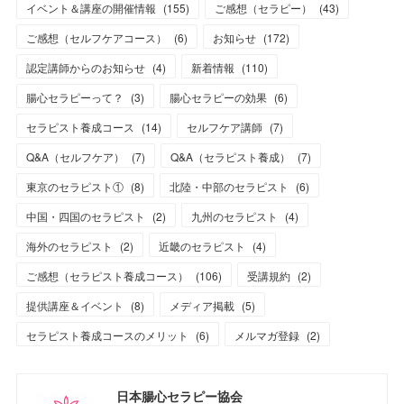
イベント＆講座の開催情報
(
155
)
ご感想（セラピー）
(
43
)
ご感想（セルフケアコース）
(
6
)
お知らせ
(
172
)
認定講師からのお知らせ
(
4
)
新着情報
(
110
)
腸心セラピーって？
(
3
)
腸心セラピーの効果
(
6
)
セラピスト養成コース
(
14
)
セルフケア講師
(
7
)
Q&A（セルフケア）
(
7
)
Q&A（セラピスト養成）
(
7
)
東京のセラピスト①
(
8
)
北陸・中部のセラピスト
(
6
)
中国・四国のセラピスト
(
2
)
九州のセラピスト
(
4
)
海外のセラピスト
(
2
)
近畿のセラピスト
(
4
)
ご感想（セラピスト養成コース）
(
106
)
受講規約
(
2
)
提供講座＆イベント
(
8
)
メディア掲載
(
5
)
セラピスト養成コースのメリット
(
6
)
メルマガ登録
(
2
)
日本腸心セラピー協会