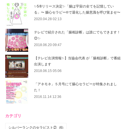
✨5/8リリース決定✨「腸は宇宙の全てを記憶してい
る」〜 腸心セラピー®︎で退化した腸意識を呼び覚ませ〜
2020.04.28 02:13
テレビで紹介された「腸相診断」は誰にでもできます！
😊✨
2018.06.20 09:47
【テレビ出演情報✨】当協会代表 が「腸相診断」で番組
出演します
2018.06.15 05:06
「アネモネ」５月号にて腸心セラピーが特集されまし
た！
2016.11.14 12:36
カテゴリ
シルバーランクのセラピスト②
(
6
)