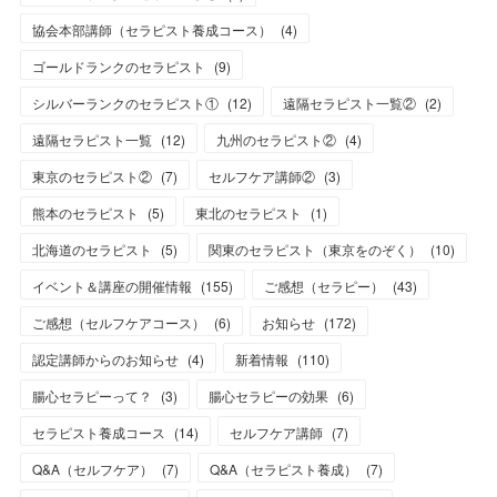
協会本部講師（セラピスト養成コース）
(
4
)
ゴールドランクのセラピスト
(
9
)
シルバーランクのセラピスト①
(
12
)
遠隔セラピスト一覧②
(
2
)
遠隔セラピスト一覧
(
12
)
九州のセラピスト②
(
4
)
東京のセラピスト②
(
7
)
セルフケア講師②
(
3
)
熊本のセラピスト
(
5
)
東北のセラピスト
(
1
)
北海道のセラピスト
(
5
)
関東のセラピスト（東京をのぞく）
(
10
)
イベント＆講座の開催情報
(
155
)
ご感想（セラピー）
(
43
)
ご感想（セルフケアコース）
(
6
)
お知らせ
(
172
)
認定講師からのお知らせ
(
4
)
新着情報
(
110
)
腸心セラピーって？
(
3
)
腸心セラピーの効果
(
6
)
セラピスト養成コース
(
14
)
セルフケア講師
(
7
)
Q&A（セルフケア）
(
7
)
Q&A（セラピスト養成）
(
7
)