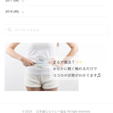
2017
(
56
)
(
8
)
(
5
)
(
2
)
(
1
)
(
6
)
(
6
)
(
5
)
(
2
)
2016
(
99
)
(
1
)
(
2
)
(
3
)
(
21
)
(
12
)
(
3
)
(
5
)
(
5
)
(
4
)
(
3
)
(
1
)
(
3
)
(
6
)
(
5
)
(
5
)
(
1
)
(
76
)
(
2
)
(
1
)
(
7
)
(
5
)
(
12
)
(
3
)
(
8
)
(
7
)
(
5
)
(
2
)
(
2
)
(
8
)
(
1
)
(
2
)
(
4
)
(
10
)
(
2
)
(
4
)
(
2
)
(
3
)
(
6
)
(
9
)
(
10
)
(
2
)
(
1
)
(
10
)
(
4
)
(
4
)
(
1
)
(
2
)
(
2
)
(
47
)
(
8
)
(
5
)
(
8
)
(
7
)
(
6
)
© 2014 日本腸心セラピー協会 All rigts reserved.