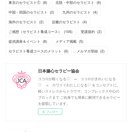
東京のセラピスト①
(
8
)
北陸・中部のセラピスト
(
6
)
中国・四国のセラピスト
(
2
)
九州のセラピスト
(
4
)
海外のセラピスト
(
2
)
近畿のセラピスト
(
4
)
ご感想（セラピスト養成コース）
(
106
)
受講規約
(
2
)
提供講座＆イベント
(
8
)
メディア掲載
(
5
)
セラピスト養成コースのメリット
(
6
)
メルマガ登録
(
2
)
日本腸心セラピー協会
ココロが軽くなる♡ → ココロがきれいになる
♡ → カワイイわたしになる♡ をコンセプトに、
軽いストレスからトラウマ、コンプレックスや心の
ブロックまで ご自身でも簡単に解消できるセラピー
を提唱しています。
フォロー