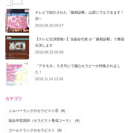
テレビで紹介された「腸相診断」は誰にでもできます！
😊✨
2018.06.20 09:47
【テレビ出演情報✨】当協会代表 が「腸相診断」で番組
出演します
2018.06.15 05:06
「アネモネ」５月号にて腸心セラピーが特集されまし
た！
2016.11.14 12:36
カテゴリ
シルバーランクのセラピスト②
(
6
)
協会本部講師（セラピスト養成コース）
(
4
)
ゴールドランクのセラピスト
(
9
)