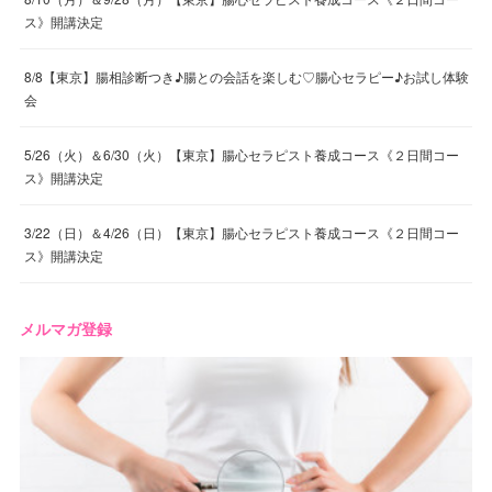
ス》開講決定
8/8【東京】腸相診断つき♪腸との会話を楽しむ♡腸心セラピー♪お試し体験
会
5/26（火）＆6/30（火）【東京】腸心セラピスト養成コース《２日間コー
ス》開講決定
3/22（日）＆4/26（日）【東京】腸心セラピスト養成コース《２日間コー
ス》開講決定
メルマガ登録