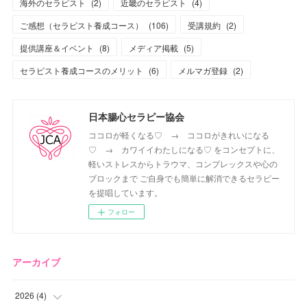
海外のセラピスト
(
2
)
近畿のセラピスト
(
4
)
ご感想（セラピスト養成コース）
(
106
)
受講規約
(
2
)
提供講座＆イベント
(
8
)
メディア掲載
(
5
)
セラピスト養成コースのメリット
(
6
)
メルマガ登録
(
2
)
日本腸心セラピー協会
ココロが軽くなる♡ → ココロがきれいになる
♡ → カワイイわたしになる♡ をコンセプトに、
軽いストレスからトラウマ、コンプレックスや心の
ブロックまで ご自身でも簡単に解消できるセラピー
を提唱しています。
フォロー
アーカイブ
2026
(
4
)