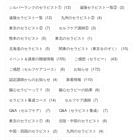
シルバーランクのセラピスト①
(
12
)
遠隔セラピスト一覧②
(
2
)
遠隔セラピスト一覧
(
12
)
九州のセラピスト②
(
4
)
東京のセラピスト②
(
7
)
セルフケア講師②
(
3
)
熊本のセラピスト
(
5
)
東北のセラピスト
(
1
)
北海道のセラピスト
(
5
)
関東のセラピスト（東京をのぞく）
(
10
)
イベント＆講座の開催情報
(
155
)
ご感想（セラピー）
(
43
)
ご感想（セルフケアコース）
(
6
)
お知らせ
(
172
)
認定講師からのお知らせ
(
4
)
新着情報
(
110
)
腸心セラピーって？
(
3
)
腸心セラピーの効果
(
6
)
セラピスト養成コース
(
14
)
セルフケア講師
(
7
)
Q&A（セルフケア）
(
7
)
Q&A（セラピスト養成）
(
7
)
東京のセラピスト①
(
8
)
北陸・中部のセラピスト
(
6
)
中国・四国のセラピスト
(
2
)
九州のセラピスト
(
4
)