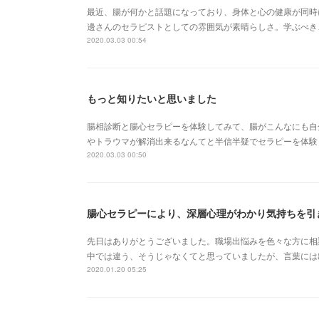
最近、腸が何かと話題になっており、身体と心の健康が同時
邊さんのセラピストとしての雰囲気が素晴らしさ。学ぶべき
2020.03.03 00:54
もっと知りたいと思いました
腸相診断と腸心セラピーを体験してみて、腸がこんなにも自
やトラウマが解消出来るなんてと半信半疑でセラピーを体験
2020.03.03 00:50
腸心セラピーにより、深層心理がわかり気持ちを引
先日はありがとうございました。職場出悩みを色々な方に相
中では違う、そうじゃなくてと思っていましたが、言葉には
2020.01.20 05:25