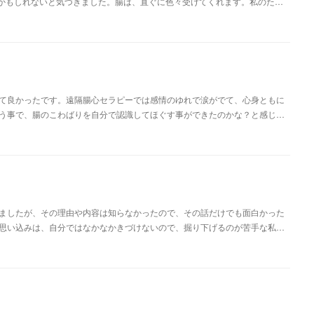
かもしれないと気づきました。腸は、直ぐに色々受けてくれます。私のた…
て良かったです。遠隔腸心セラピーでは感情のゆれで涙がでて、心身ともに
う事で、腸のこわばりを自分で認識してほぐす事ができたのかな？と感じ…
ましたが、その理由や内容は知らなかったので、その話だけでも面白かった
思い込みは、自分ではなかなかきづけないので、掘り下げるのが苦手な私…