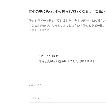
間心の中にあった心が縛られて暗くなるような黒い
腸心セラピーを初めて受けました。今まで何十年もの間心の
んと心が静かでいられることでしょうか！腸心セラピー後、
2019.05.20 08:52
2020.07.23 06:44
内容と奥深さが想像以上でした【匿名希望】
0
コメント