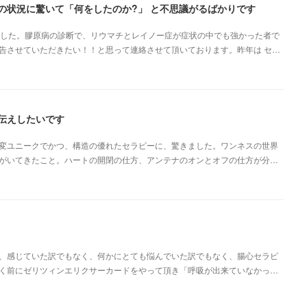
の状況に驚いて「何をしたのか?」 と不思議がるばかりです
ました。膠原病の診断で、リウマチとレイノー症が症状の中でも強かった者で
告させていただきたい！！と思って連絡させて頂いております。昨年は セ…
伝えしたいです
変ユニークでかつ、構造の優れたセラピーに、驚きました。ワンネスの世界
がいてきたこと。ハートの開閉の仕方、アンテナのオンとオフの仕方が分…
、感じていた訳でもなく、何かにとても悩んでいた訳でもなく、腸心セラピ
く前にゼリツィンエリクサーカードをやって頂き「呼吸が出来ていなかっ…