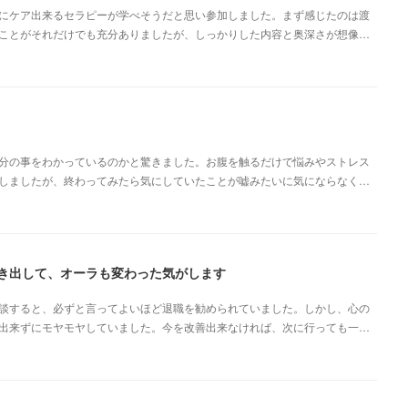
にケア出来るセラピーが学べそうだと思い参加しました。まず感じたのは渡
ことがそれだけでも充分ありましたが、しっかりした内容と奥深さが想像…
分の事をわかっているのかと驚きました。お腹を触るだけで悩みやストレス
しましたが、終わってみたら気にしていたことが嘘みたいに気にならなく…
き出して、オーラも変わった気がします
談すると、必ずと言ってよいほど退職を勧められていました。しかし、心の
出来ずにモヤモヤしていました。今を改善出来なければ、次に行っても一…