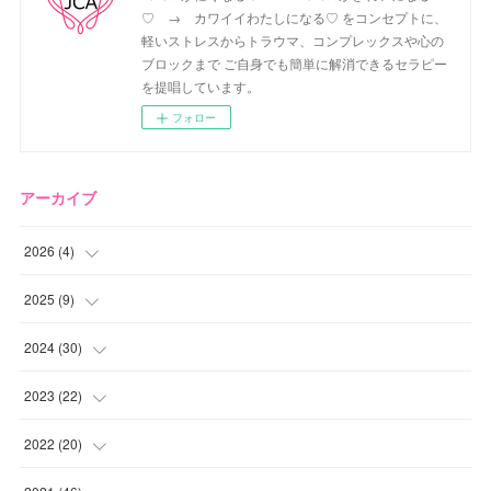
♡ → カワイイわたしになる♡ をコンセプトに、
軽いストレスからトラウマ、コンプレックスや心の
ブロックまで ご自身でも簡単に解消できるセラピー
を提唱しています。
フォロー
アーカイブ
2026
(
4
)
(
2
)
2025
(
9
)
(
1
)
(
2
)
2024
(
30
)
(
1
)
(
2
)
(
4
)
2023
(
22
)
(
1
)
(
1
)
(
1
)
2022
(
20
)
(
1
)
(
4
)
(
2
)
(
4
)