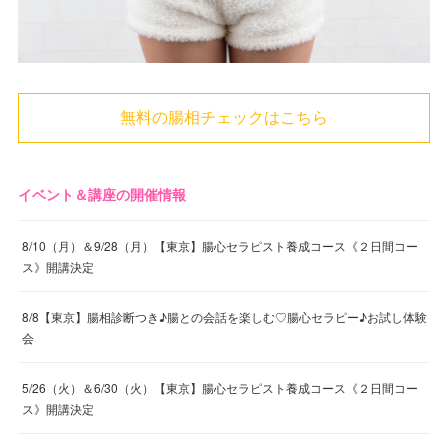
無料の腸相チェックはこちら
イベント＆講座の開催情報
8/10（月）＆9/28（月）【東京】腸心セラピスト養成コース《２日間コー
ス》開講決定
8/8【東京】腸相診断つき♪腸との会話を楽しむ♡腸心セラピー♪お試し体験
会
5/26（火）＆6/30（火）【東京】腸心セラピスト養成コース《２日間コー
ス》開講決定