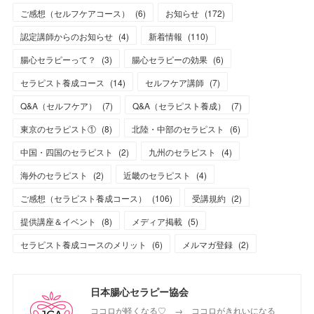
ご感想（セルフケアコース）
(
6
)
お知らせ
(
172
)
認定講師からのお知らせ
(
4
)
新着情報
(
110
)
腸心セラピーって？
(
3
)
腸心セラピーの効果
(
6
)
セラピスト養成コース
(
14
)
セルフケア講師
(
7
)
Q&A（セルフケア）
(
7
)
Q&A（セラピスト養成）
(
7
)
東京のセラピスト①
(
8
)
北陸・中部のセラピスト
(
6
)
中国・四国のセラピスト
(
2
)
九州のセラピスト
(
4
)
海外のセラピスト
(
2
)
近畿のセラピスト
(
4
)
ご感想（セラピスト養成コース）
(
106
)
受講規約
(
2
)
提供講座＆イベント
(
8
)
メディア掲載
(
5
)
セラピスト養成コースのメリット
(
6
)
メルマガ登録
(
2
)
日本腸心セラピー協会
ココロが軽くなる♡ → ココロがきれいになる