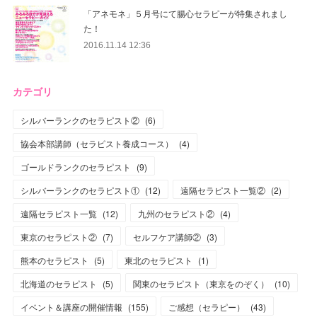
「アネモネ」５月号にて腸心セラピーが特集されまし
た！
2016.11.14 12:36
カテゴリ
シルバーランクのセラピスト②
(
6
)
協会本部講師（セラピスト養成コース）
(
4
)
ゴールドランクのセラピスト
(
9
)
シルバーランクのセラピスト①
(
12
)
遠隔セラピスト一覧②
(
2
)
遠隔セラピスト一覧
(
12
)
九州のセラピスト②
(
4
)
東京のセラピスト②
(
7
)
セルフケア講師②
(
3
)
熊本のセラピスト
(
5
)
東北のセラピスト
(
1
)
北海道のセラピスト
(
5
)
関東のセラピスト（東京をのぞく）
(
10
)
イベント＆講座の開催情報
(
155
)
ご感想（セラピー）
(
43
)