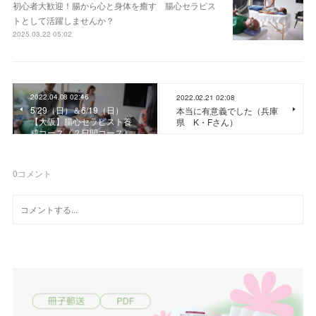
初心者大歓迎！腸から心と身体を癒す 腸心セラピス
トとして活躍しませんか？
2025.03.22 05:02
2022.04.08 02:46
2022.02.21 02:08
5/29（日）＆6/19（日）
本当に有意義でした（兵庫
【大阪】腸心セラピスト養
県 K・Fさん）
成コース《２日間コース》
0
コメント