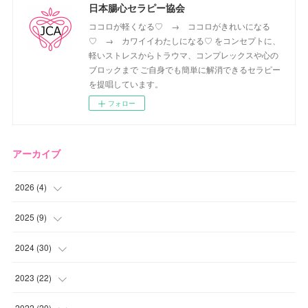
日本腸心セラピー協会
ココロが軽くなる♡ → ココロがきれいになる
♡ → カワイイわたしになる♡ をコンセプトに、
軽いストレスからトラウマ、コンプレックスや心の
ブロックまで ご自身でも簡単に解消できるセラピー
を提唱しています。
フォロー
アーカイブ
2026
(
4
)
(
2
)
2025
(
9
)
(
1
)
(
2
)
2024
(
30
)
(
1
)
(
2
)
(
4
)
2023
(
22
)
(
1
)
(
1
)
(
1
)
2022
(
20
)