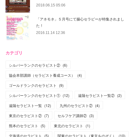
2018.06.15 05:06
「アネモネ」５月号にて腸心セラピーが特集されまし
た！
2016.11.14 12:36
カテゴリ
シルバーランクのセラピスト②
(
6
)
協会本部講師（セラピスト養成コース）
(
4
)
ゴールドランクのセラピスト
(
9
)
シルバーランクのセラピスト①
(
12
)
遠隔セラピスト一覧②
(
2
)
遠隔セラピスト一覧
(
12
)
九州のセラピスト②
(
4
)
東京のセラピスト②
(
7
)
セルフケア講師②
(
3
)
熊本のセラピスト
(
5
)
東北のセラピスト
(
1
)
北海道のセラピスト
(
5
)
関東のセラピスト（東京をのぞく）
(
10
)