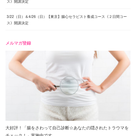
ス》開講決定
3/22（日）＆4/26（日）【東京】腸心セラピスト養成コース《２日間コー
ス》開講決定
メルマガ登録
大好評！「腸をさわって自己診断☆あなたの隠されたトラウマを
チェック！」実施中です