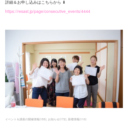
詳細＆お申し込みはこちらから ⬇
https://resast.jp/page/consecutive_events/4444
イベント＆講座の開催情報
(
155
)
お知らせ
(
172
)
新着情報
(
110
)