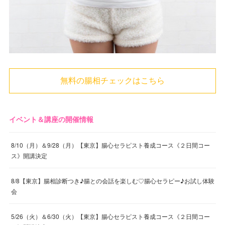
無料の腸相チェックはこちら
イベント＆講座の開催情報
8/10（月）＆9/28（月）【東京】腸心セラピスト養成コース《２日間コー
ス》開講決定
8/8【東京】腸相診断つき♪腸との会話を楽しむ♡腸心セラピー♪お試し体験
会
5/26（火）＆6/30（火）【東京】腸心セラピスト養成コース《２日間コー