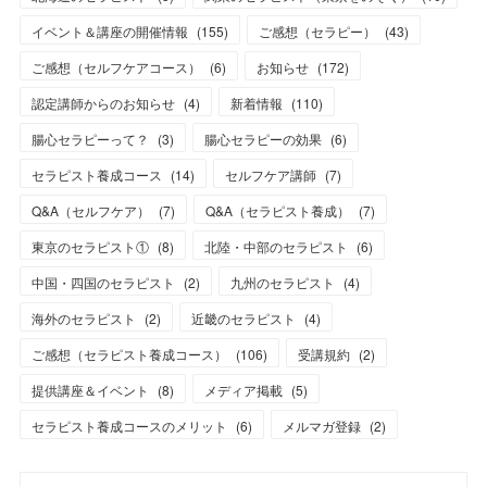
イベント＆講座の開催情報
(
155
)
ご感想（セラピー）
(
43
)
ご感想（セルフケアコース）
(
6
)
お知らせ
(
172
)
認定講師からのお知らせ
(
4
)
新着情報
(
110
)
腸心セラピーって？
(
3
)
腸心セラピーの効果
(
6
)
セラピスト養成コース
(
14
)
セルフケア講師
(
7
)
Q&A（セルフケア）
(
7
)
Q&A（セラピスト養成）
(
7
)
東京のセラピスト①
(
8
)
北陸・中部のセラピスト
(
6
)
中国・四国のセラピスト
(
2
)
九州のセラピスト
(
4
)
海外のセラピスト
(
2
)
近畿のセラピスト
(
4
)
ご感想（セラピスト養成コース）
(
106
)
受講規約
(
2
)
提供講座＆イベント
(
8
)
メディア掲載
(
5
)
セラピスト養成コースのメリット
(
6
)
メルマガ登録
(
2
)