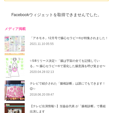
Facebookウィジェットを取得できませんでした。
メディア掲載
「アネモネ」12月号で腸心セラピー®︎が特集されました！
2021.11.10 05:55
✨5/8リリース決定✨「腸は宇宙の全てを記憶してい
る」〜 腸心セラピー®︎で退化した腸意識を呼び覚ませ〜
2020.04.28 02:13
テレビで紹介された「腸相診断」は誰にでもできます！
😊✨
2018.06.20 09:47
【テレビ出演情報✨】当協会代表 が「腸相診断」で番組
出演します