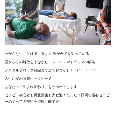
分からないことは腸に聞け♡ 腸が全てを知っている！
腸から心の解放をうながし、ストレスやトラウマの解消、
メンタルブロック解除まで全ておまかせ！╰(*´︶`*)╯♡
人生が変わる腸心セラピー💕
あなたの「生まれ変わり」をサポートします！
セラピー初心者も再受講生も大歓迎！たった２日間で腸心セラピ
ーのすべての技術を習得可能です！