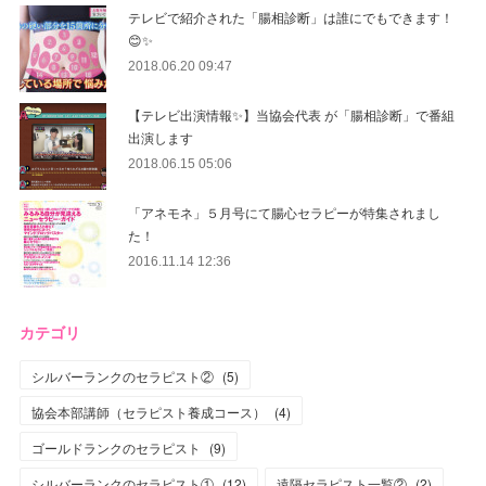
テレビで紹介された「腸相診断」は誰にでもできます！
😊✨
2018.06.20 09:47
【テレビ出演情報✨】当協会代表 が「腸相診断」で番組
出演します
2018.06.15 05:06
「アネモネ」５月号にて腸心セラピーが特集されまし
た！
2016.11.14 12:36
カテゴリ
シルバーランクのセラピスト②
(
5
)
協会本部講師（セラピスト養成コース）
(
4
)
ゴールドランクのセラピスト
(
9
)
シルバーランクのセラピスト①
(
12
)
遠隔セラピスト一覧②
(
2
)