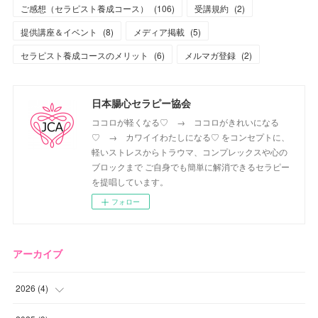
ご感想（セラピスト養成コース）
(
106
)
受講規約
(
2
)
提供講座＆イベント
(
8
)
メディア掲載
(
5
)
セラピスト養成コースのメリット
(
6
)
メルマガ登録
(
2
)
日本腸心セラピー協会
ココロが軽くなる♡ → ココロがきれいになる
♡ → カワイイわたしになる♡ をコンセプトに、
軽いストレスからトラウマ、コンプレックスや心の
ブロックまで ご自身でも簡単に解消できるセラピー
を提唱しています。
フォロー
アーカイブ
2026
(
4
)