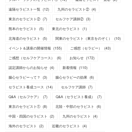
遠隔セラピスト一覧
(
12
)
九州のセラピスト②
(
4
)
東京のセラピスト②
(
7
)
セルフケア講師②
(
3
)
熊本のセラピスト
(
5
)
東北のセラピスト
(
1
)
北海道のセラピスト
(
5
)
関東のセラピスト（東京をのぞく）
(
10
)
イベント＆講座の開催情報
(
155
)
ご感想（セラピー）
(
43
)
ご感想（セルフケアコース）
(
6
)
お知らせ
(
172
)
認定講師からのお知らせ
(
4
)
新着情報
(
110
)
腸心セラピーって？
(
3
)
腸心セラピーの効果
(
6
)
セラピスト養成コース
(
14
)
セルフケア講師
(
7
)
Q&A（セルフケア）
(
7
)
Q&A（セラピスト養成）
(
7
)
東京のセラピスト①
(
8
)
北陸・中部のセラピスト
(
6
)
中国・四国のセラピスト
(
2
)
九州のセラピスト
(
4
)
海外のセラピスト
(
2
)
近畿のセラピスト
(
4
)