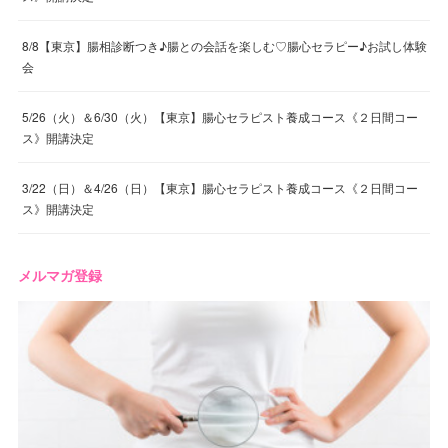
8/8【東京】腸相診断つき♪腸との会話を楽しむ♡腸心セラピー♪お試し体験
会
5/26（火）＆6/30（火）【東京】腸心セラピスト養成コース《２日間コー
ス》開講決定
3/22（日）＆4/26（日）【東京】腸心セラピスト養成コース《２日間コー
ス》開講決定
メルマガ登録