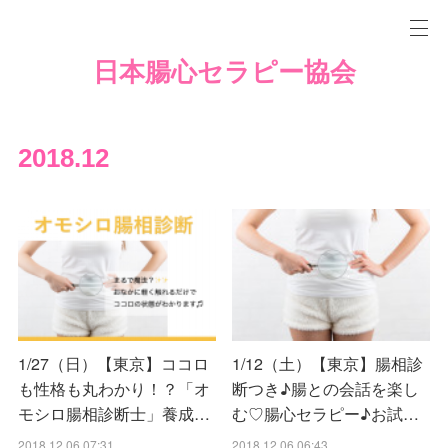
日本腸心セラピー協会
2018
.
12
1/27（日）【東京】ココロ
1/12（土）【東京】腸相診
も性格も丸わかり！？「オ
断つき♪腸との会話を楽し
モシロ腸相診断士」養成…
む♡腸心セラピー♪お試…
2018.12.06 07:31
2018.12.06 06:43