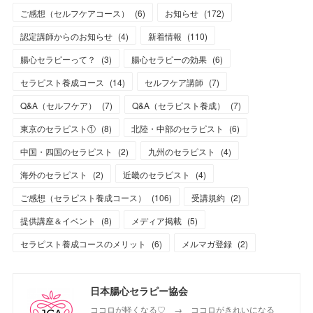
ご感想（セルフケアコース）
(
6
)
お知らせ
(
172
)
認定講師からのお知らせ
(
4
)
新着情報
(
110
)
腸心セラピーって？
(
3
)
腸心セラピーの効果
(
6
)
セラピスト養成コース
(
14
)
セルフケア講師
(
7
)
Q&A（セルフケア）
(
7
)
Q&A（セラピスト養成）
(
7
)
東京のセラピスト①
(
8
)
北陸・中部のセラピスト
(
6
)
中国・四国のセラピスト
(
2
)
九州のセラピスト
(
4
)
海外のセラピスト
(
2
)
近畿のセラピスト
(
4
)
ご感想（セラピスト養成コース）
(
106
)
受講規約
(
2
)
提供講座＆イベント
(
8
)
メディア掲載
(
5
)
セラピスト養成コースのメリット
(
6
)
メルマガ登録
(
2
)
日本腸心セラピー協会
ココロが軽くなる♡ → ココロがきれいになる