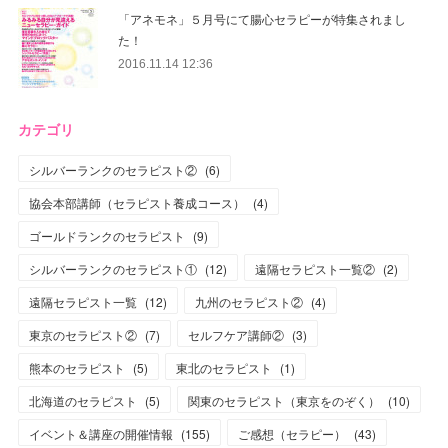
「アネモネ」５月号にて腸心セラピーが特集されまし
た！
2016.11.14 12:36
カテゴリ
シルバーランクのセラピスト②
(
6
)
協会本部講師（セラピスト養成コース）
(
4
)
ゴールドランクのセラピスト
(
9
)
シルバーランクのセラピスト①
(
12
)
遠隔セラピスト一覧②
(
2
)
遠隔セラピスト一覧
(
12
)
九州のセラピスト②
(
4
)
東京のセラピスト②
(
7
)
セルフケア講師②
(
3
)
熊本のセラピスト
(
5
)
東北のセラピスト
(
1
)
北海道のセラピスト
(
5
)
関東のセラピスト（東京をのぞく）
(
10
)
イベント＆講座の開催情報
(
155
)
ご感想（セラピー）
(
43
)