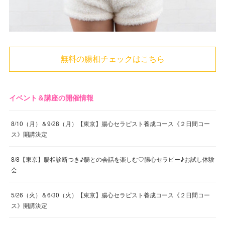
無料の腸相チェックはこちら
イベント＆講座の開催情報
8/10（月）＆9/28（月）【東京】腸心セラピスト養成コース《２日間コー
ス》開講決定
8/8【東京】腸相診断つき♪腸との会話を楽しむ♡腸心セラピー♪お試し体験
会
5/26（火）＆6/30（火）【東京】腸心セラピスト養成コース《２日間コー
ス》開講決定