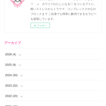
♡ → カワイイわたしになる♡ をコンセプトに、
軽いストレスからトラウマ、コンプレックスや心の
ブロックまで ご自身でも簡単に解消できるセラピー
を提唱しています。
フォロー
アーカイブ
2026
(
4
)
(
2
)
2025
(
9
)
(
1
)
(
2
)
2024
(
30
)
(
1
)
(
2
)
(
4
)
2023
(
22
)
(
1
)
(
1
)
(
1
)
2022
(
20
)
(
1
)
(
4
)
(
2
)
(
4
)