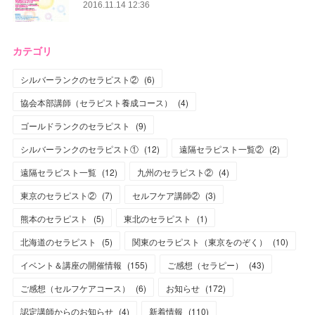
2016.11.14 12:36
カテゴリ
シルバーランクのセラピスト②
(
6
)
協会本部講師（セラピスト養成コース）
(
4
)
ゴールドランクのセラピスト
(
9
)
シルバーランクのセラピスト①
(
12
)
遠隔セラピスト一覧②
(
2
)
遠隔セラピスト一覧
(
12
)
九州のセラピスト②
(
4
)
東京のセラピスト②
(
7
)
セルフケア講師②
(
3
)
熊本のセラピスト
(
5
)
東北のセラピスト
(
1
)
北海道のセラピスト
(
5
)
関東のセラピスト（東京をのぞく）
(
10
)
イベント＆講座の開催情報
(
155
)
ご感想（セラピー）
(
43
)
ご感想（セルフケアコース）
(
6
)
お知らせ
(
172
)
認定講師からのお知らせ
(
4
)
新着情報
(
110
)