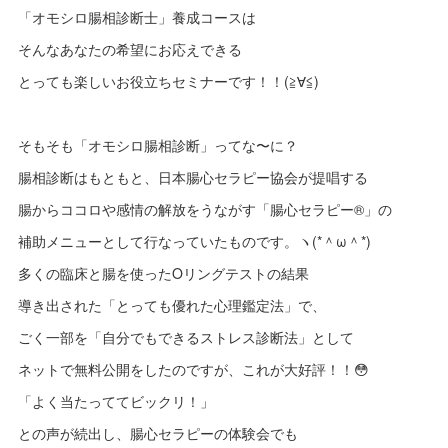
「オモシロ腸相診断士」養成コースは
そんなあなたの希望にお応えできる
とっても楽しいお役立ちセミナーです！！(≧∀≦)
そもそも「オモシロ腸相診断」ってな〜に？
腸相診断はもともと、日本腸心セラピー協会が提唱する
腸からココロや感情の解放をうながす「腸心セラピー®︎」の
補助メニューとして行なっていたものです。ヽ(*＾ω＾*)
多くの臨床と腸を使ったOリングテストの結果
導き出された「とっても優れた心理鑑定法」で、
ごく一部を「自分でもできるストレス診断法」として
ネットで無料公開をしたのですが、これが大好評！！😳
「よく当たっててビックリ！」
との声が続出し、腸心セラピーの体験会でも