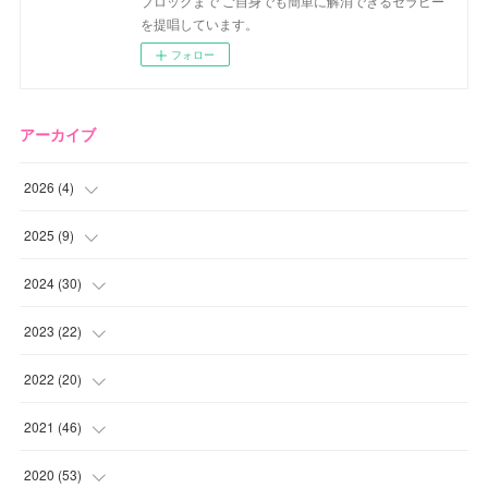
ブロックまで ご自身でも簡単に解消できるセラピー
を提唱しています。
フォロー
アーカイブ
2026
(
4
)
(
2
)
2025
(
9
)
(
1
)
(
2
)
2024
(
30
)
(
1
)
(
2
)
(
4
)
2023
(
22
)
(
1
)
(
1
)
(
1
)
2022
(
20
)
(
1
)
(
4
)
(
2
)
(
4
)
2021
(
46
)
(
1
)
(
5
)
(
1
)
(
1
)
(
1
)
2020
(
53
)