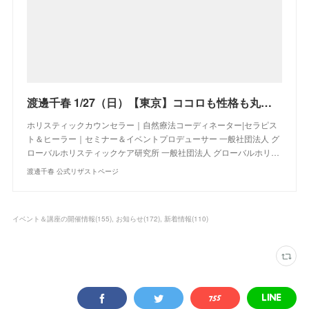
渡邊千春 1/27（日）【東京】ココロも性格も丸わかり！？「オモシロ腸相診断士」養成コース（１DAY完結！）
ホリスティックカウンセラー｜自然療法コーディネーター|セラピス
ト＆ヒーラー｜セミナー＆イベントプロデューサー 一般社団法人 グ
ローバルホリスティックケア研究所 一般社団法人 グローバルホリ…
渡邊千春 公式リザストページ
イベント＆講座の開催情報
(
155
)
お知らせ
(
172
)
新着情報
(
110
)