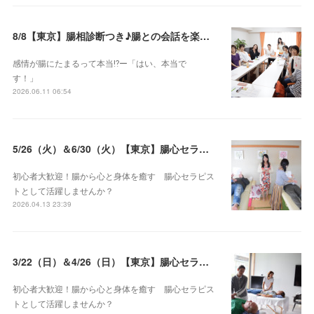
8/8【東京】腸相診断つき♪腸との会話を楽しむ♡腸心セラピー♪お試し体験会
感情が腸にたまるって本当⁉️ー「はい、本当で
す！」
2026.06.11 06:54
5/26（火）＆6/30（火）【東京】腸心セラピスト養成コース《２日間コース》開講決定
初心者大歓迎！腸から心と身体を癒す 腸心セラピス
トとして活躍しませんか？
2026.04.13 23:39
3/22（日）＆4/26（日）【東京】腸心セラピスト養成コース《２日間コース》開講決定
初心者大歓迎！腸から心と身体を癒す 腸心セラピス
トとして活躍しませんか？