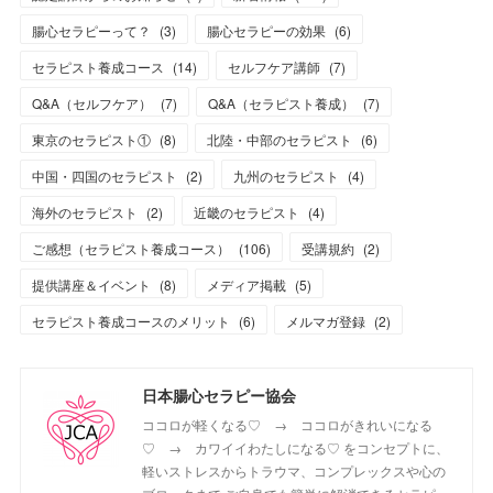
腸心セラピーって？
(
3
)
腸心セラピーの効果
(
6
)
セラピスト養成コース
(
14
)
セルフケア講師
(
7
)
Q&A（セルフケア）
(
7
)
Q&A（セラピスト養成）
(
7
)
東京のセラピスト①
(
8
)
北陸・中部のセラピスト
(
6
)
中国・四国のセラピスト
(
2
)
九州のセラピスト
(
4
)
海外のセラピスト
(
2
)
近畿のセラピスト
(
4
)
ご感想（セラピスト養成コース）
(
106
)
受講規約
(
2
)
提供講座＆イベント
(
8
)
メディア掲載
(
5
)
セラピスト養成コースのメリット
(
6
)
メルマガ登録
(
2
)
日本腸心セラピー協会
ココロが軽くなる♡ → ココロがきれいになる
♡ → カワイイわたしになる♡ をコンセプトに、
軽いストレスからトラウマ、コンプレックスや心の