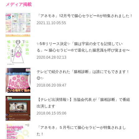
メディア掲載
「アネモネ」12月号で腸心セラピー®︎が特集されました！
2021.11.10 05:55
✨5/8リリース決定✨「腸は宇宙の全てを記憶してい
る」〜 腸心セラピー®︎で退化した腸意識を呼び覚ませ〜
2020.04.28 02:13
テレビで紹介された「腸相診断」は誰にでもできます！
😊✨
2018.06.20 09:47
【テレビ出演情報✨】当協会代表 が「腸相診断」で番組
出演します
2018.06.15 05:06
「アネモネ」５月号にて腸心セラピーが特集されまし
た！