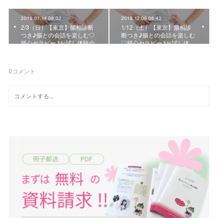
2019.01.14 08:32
2018.12.06 06:43
2/3（日）【東京】腸相診断
1/12（土）【東京】腸相診
つき♪腸との会話を楽しむ♡
断つき♪腸との会話を楽しむ
腸心セラピー♪お試し体験会
♡腸心セラピー♪お試し体…
0
コメント