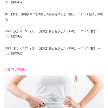
ス》開講決定
8/8【東京】腸相診断つき♪腸との会話を楽しむ♡腸心セラピー♪お試し体験
会
5/26（火）＆6/30（火）【東京】腸心セラピスト養成コース《２日間コー
ス》開講決定
3/22（日）＆4/26（日）【東京】腸心セラピスト養成コース《２日間コー
ス》開講決定
メルマガ登録