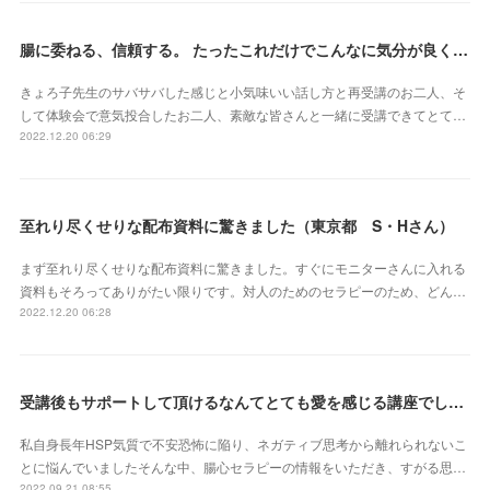
腸に委ねる、信頼する。 たったこれだけでこんなに気分が良くなれるなんて本当にスゴイ‼︎（東京都 會澤亜紀さん）
きょろ子先生のサバサバした感じと小気味いい話し方と再受講のお二人、そ
して体験会で意気投合したお二人、素敵な皆さんと一緒に受講できてとて…
2022.12.20 06:29
至れり尽くせりな配布資料に驚きました（東京都 S・Hさん）
まず至れり尽くせりな配布資料に驚きました。すぐにモニターさんに入れる
資料もそろってありがたい限りです。対人のためのセラピーのため、どん…
2022.12.20 06:28
受講後もサポートして頂けるなんてとても愛を感じる講座でした（北海道 原田いずみさん）
私自身長年HSP気質で不安恐怖に陥り、ネガティブ思考から離れられないこ
とに悩んでいましたそんな中、腸心セラピーの情報をいただき、すがる思…
2022.09.21 08:55