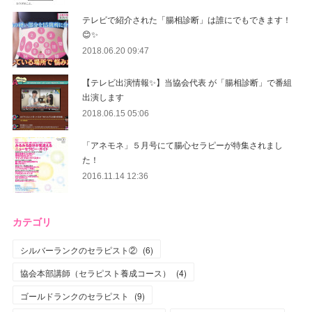
テレビで紹介された「腸相診断」は誰にでもできます！
😊✨
2018.06.20 09:47
【テレビ出演情報✨】当協会代表 が「腸相診断」で番組
出演します
2018.06.15 05:06
「アネモネ」５月号にて腸心セラピーが特集されまし
た！
2016.11.14 12:36
カテゴリ
シルバーランクのセラピスト②
(
6
)
協会本部講師（セラピスト養成コース）
(
4
)
ゴールドランクのセラピスト
(
9
)