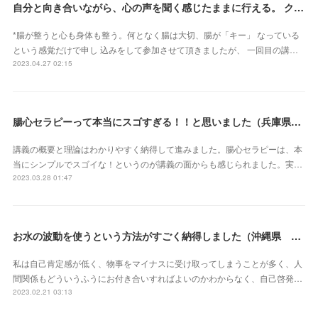
自分と向き合いながら、心の声を聞く感じたままに行える。 クライアントさん主体で行うとこ ろが本当に素晴らしいです（新潟県・佐藤よしみさん）
*腸が整うと心も身体も整う。何となく腸は大切、腸が「キー」 なっている
という感覚だけで申し 込みをして参加させて頂きましたが、 一回目の講…
2023.04.27 02:15
腸心セラピーって本当にスゴすぎる！！と思いました（兵庫県 M・Oさん）
講義の概要と理論はわかりやすく納得して進みました。腸心セラピーは、本
当にシンプルでスゴイな！というのが講義の面からも感じられました。実…
2023.03.28 01:47
お水の波動を使うという方法がすごく納得しました（沖縄県 S・Mさん）
私は自己肯定感が低く、物事をマイナスに受け取ってしまうことが多く、人
間関係もどういうふうにお付き合いすればよいのかわからなく、自己啓発…
2023.02.21 03:13