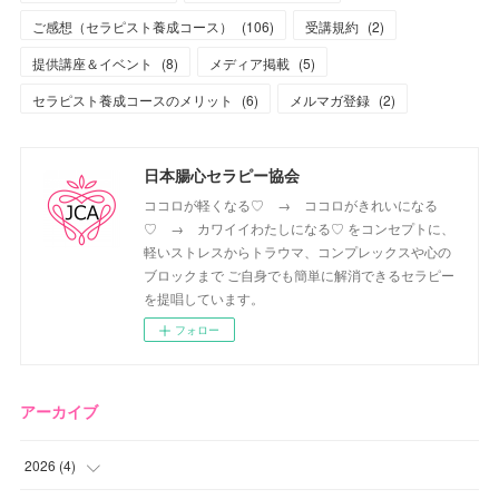
ご感想（セラピスト養成コース）
(
106
)
受講規約
(
2
)
提供講座＆イベント
(
8
)
メディア掲載
(
5
)
セラピスト養成コースのメリット
(
6
)
メルマガ登録
(
2
)
日本腸心セラピー協会
ココロが軽くなる♡ → ココロがきれいになる
♡ → カワイイわたしになる♡ をコンセプトに、
軽いストレスからトラウマ、コンプレックスや心の
ブロックまで ご自身でも簡単に解消できるセラピー
を提唱しています。
フォロー
アーカイブ
2026
(
4
)