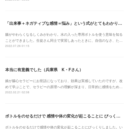
「出来事＋ネガティブな感情＝悩み」という式がとてもわかりやすかったです（埼玉県 S・Eさん）
腸がやわらくなるしくみがわかり。水の入った専用ボトルを使う意味を知る
ことができました。生徒さん同士で実習しあったときに、自信のなさ、た…
2022.07.26 01:15
本当に有意義でした（兵庫県 K・Fさん）
娘が腸心セラピーにお世話になっており、効果は実感していたのですが、改
めて学ぶことで、セラピーの原理への理解が深まり、日常的に感情をため…
2022.02.21 02:08
ボトルをのせるだけで 感情や体の変化が起こることに びっくりしました（三重県 S・Yさん）
ボトルをのせるだけで感情や体の変化が起こることにびっくりしました。い