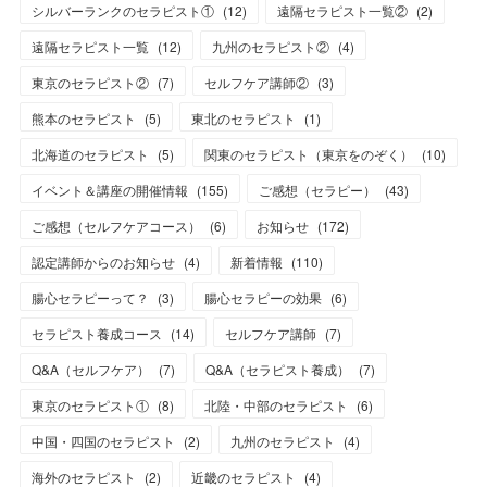
シルバーランクのセラピスト①
(
12
)
遠隔セラピスト一覧②
(
2
)
遠隔セラピスト一覧
(
12
)
九州のセラピスト②
(
4
)
東京のセラピスト②
(
7
)
セルフケア講師②
(
3
)
熊本のセラピスト
(
5
)
東北のセラピスト
(
1
)
北海道のセラピスト
(
5
)
関東のセラピスト（東京をのぞく）
(
10
)
イベント＆講座の開催情報
(
155
)
ご感想（セラピー）
(
43
)
ご感想（セルフケアコース）
(
6
)
お知らせ
(
172
)
認定講師からのお知らせ
(
4
)
新着情報
(
110
)
腸心セラピーって？
(
3
)
腸心セラピーの効果
(
6
)
セラピスト養成コース
(
14
)
セルフケア講師
(
7
)
Q&A（セルフケア）
(
7
)
Q&A（セラピスト養成）
(
7
)
東京のセラピスト①
(
8
)
北陸・中部のセラピスト
(
6
)
中国・四国のセラピスト
(
2
)
九州のセラピスト
(
4
)
海外のセラピスト
(
2
)
近畿のセラピスト
(
4
)