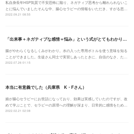
私自身長年HSP気質で不安恐怖に陥り、ネガティブ思考から離れられないこ
とに悩んでいましたそんな中、腸心セラピーの情報をいただき、すがる思…
2022.09.21 08:55
「出来事＋ネガティブな感情＝悩み」という式がとてもわかりやすかったです（埼玉県 S・Eさん）
腸がやわらくなるしくみがわかり。水の入った専用ボトルを使う意味を知る
ことができました。生徒さん同士で実習しあったときに、自信のなさ、た…
2022.07.26 01:15
本当に有意義でした（兵庫県 K・Fさん）
娘が腸心セラピーにお世話になっており、効果は実感していたのですが、改
めて学ぶことで、セラピーの原理への理解が深まり、日常的に感情をため…
2022.02.21 02:08