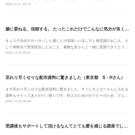
2023.02.21 03:13
腸に委ねる、信頼する。 たったこれだけでこんなに気分が良くなれるなんて本当にスゴイ‼︎（東京都 會澤亜紀さん）
きょろ子先生のサバサバした感じと小気味いい話し方と再受講のお二人、そ
して体験会で意気投合したお二人、素敵な皆さんと一緒に受講できてとて…
2022.12.20 06:29
至れり尽くせりな配布資料に驚きました（東京都 S・Hさん）
まず至れり尽くせりな配布資料に驚きました。すぐにモニターさんに入れる
資料もそろってありがたい限りです。対人のためのセラピーのため、どん…
2022.12.20 06:28
受講後もサポートして頂けるなんてとても愛を感じる講座でした（北海道 原田いずみさん）