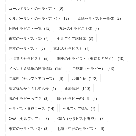
ゴールドランクのセラピスト
(
9
)
シルバーランクのセラピスト①
(
12
)
遠隔セラピスト一覧②
(
2
)
遠隔セラピスト一覧
(
12
)
九州のセラピスト②
(
4
)
東京のセラピスト②
(
7
)
セルフケア講師②
(
3
)
熊本のセラピスト
(
5
)
東北のセラピスト
(
1
)
北海道のセラピスト
(
5
)
関東のセラピスト（東京をのぞく）
(
10
)
イベント＆講座の開催情報
(
155
)
ご感想（セラピー）
(
43
)
ご感想（セルフケアコース）
(
6
)
お知らせ
(
172
)
認定講師からのお知らせ
(
4
)
新着情報
(
110
)
腸心セラピーって？
(
3
)
腸心セラピーの効果
(
6
)
セラピスト養成コース
(
14
)
セルフケア講師
(
7
)
Q&A（セルフケア）
(
7
)
Q&A（セラピスト養成）
(
7
)
東京のセラピスト①
(
8
)
北陸・中部のセラピスト
(
6
)