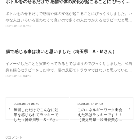
ボトルをのせるだけで 感情や体の変化が起こることに びっくりしました（三重県 S・Yさん）
ボトルをのせるだけで感情や体の変化が起こることにびっくりしました。い
やな人はいろいろ言わなくて良いので多くの人につかえるセラピーだと思…
2021.04.23 07:42
腸で感じる事は凄いと思いました（埼玉県 A・Mさん）
イメージしたことと実際やってみるとでは違うのでびっくりしました。私自
身も腸心セラピーをした中で、腸の反応でトラウマではないと思っていた…
2021.04.02 03:42
2020.08.24 06:49
2020.08.17 04:05
練習しただけでこんなに効
このエネルギーワーク出会
果を感じられてラッキーで
えた私はラッキーです！！
した（神奈川県 S・Yさ…
（鹿児島県 和田愛美さ…
0
コメント