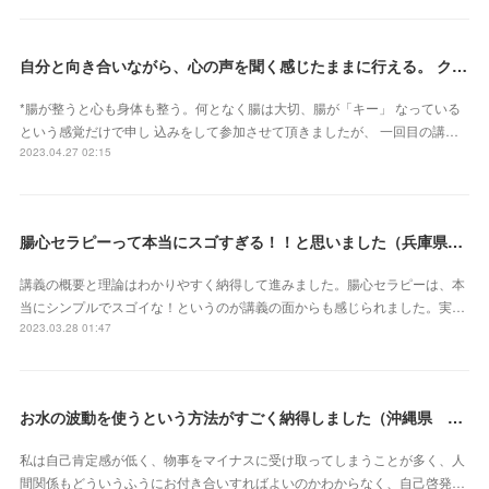
自分と向き合いながら、心の声を聞く感じたままに行える。 クライアントさん主体で行うとこ ろが本当に素晴らしいです（新潟県・佐藤よしみさん）
*腸が整うと心も身体も整う。何となく腸は大切、腸が「キー」 なっている
という感覚だけで申し 込みをして参加させて頂きましたが、 一回目の講…
2023.04.27 02:15
腸心セラピーって本当にスゴすぎる！！と思いました（兵庫県 M・Oさん）
講義の概要と理論はわかりやすく納得して進みました。腸心セラピーは、本
当にシンプルでスゴイな！というのが講義の面からも感じられました。実…
2023.03.28 01:47
お水の波動を使うという方法がすごく納得しました（沖縄県 S・Mさん）
私は自己肯定感が低く、物事をマイナスに受け取ってしまうことが多く、人
間関係もどういうふうにお付き合いすればよいのかわからなく、自己啓発…