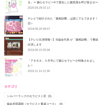
る」〜 腸心セラピー®︎で退化した腸意識を呼び覚ませ〜
2020.04.28 02:13
テレビで紹介された「腸相診断」は誰にでもできます！
😊✨
2018.06.20 09:47
【テレビ出演情報✨】当協会代表 が「腸相診断」で番組
出演します
2018.06.15 05:06
「アネモネ」５月号にて腸心セラピーが特集されまし
た！
2016.11.14 12:36
カテゴリ
シルバーランクのセラピスト②
(
5
)
協会本部講師（セラピスト養成コース）
(
4
)