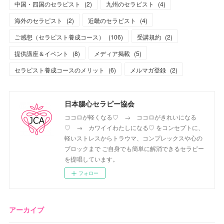
中国・四国のセラピスト
(
2
)
九州のセラピスト
(
4
)
海外のセラピスト
(
2
)
近畿のセラピスト
(
4
)
ご感想（セラピスト養成コース）
(
106
)
受講規約
(
2
)
提供講座＆イベント
(
8
)
メディア掲載
(
5
)
セラピスト養成コースのメリット
(
6
)
メルマガ登録
(
2
)
日本腸心セラピー協会
ココロが軽くなる♡ → ココロがきれいになる
♡ → カワイイわたしになる♡ をコンセプトに、
軽いストレスからトラウマ、コンプレックスや心の
ブロックまで ご自身でも簡単に解消できるセラピー
を提唱しています。
フォロー
アーカイブ