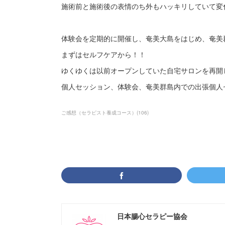
施術前と施術後の表情のち外もハッキリしていて変
体験会を定期的に開催し、奄美大島をはじめ、奄美
まずはセルフケアから！！
ゆくゆくは以前オープンしていた自宅サロンを再開
個人セッション、体験会、奄美群島内での出張個人
ご感想（セラピスト養成コース）
(
106
)
日本腸心セラピー協会