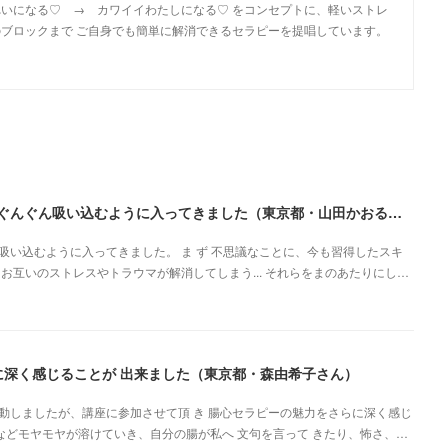
いになる♡ → カワイイわたしになる♡ をコンセプトに、軽いストレ
ブロックまで ご自身でも簡単に解消できるセラピーを提唱しています。
とてもわかりやすくまとまっていて、説明も上手でぐんぐん吸い込むように入ってきました（東京都・山田かおるさん）
い込むように入ってきました。 ま ず 不思議なことに、今も習得したスキ
お互いのストレスやトラウマが解消してしまう... それらをまのあたりにし…
に深く感じることが 出来ました（東京都・森由希子さん）
動しましたが、講座に参加させて頂 き 腸心セラピーの魅力をさらに深く感じ
安などモヤモヤが溶けていき、自分の腸が私へ 文句を言って きたり、怖さ、…