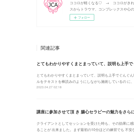
ココロが軽くなる♡ → ココロがきれ
スからトラウマ、コンプレックスや心の
フォロー
関連記事
とてもわかりやすくまとまっていて、説明も上手でぐんぐん吸
ルをテキストを棒読みのようにしながら施術しているの に、
2023.04.27 02:18
講座に参加させて頂 き 腸心セラピーの魅力をさら
クライアントとしてセッションを受けた時も、その効果に感
ることが 出来ました。まず最初の10分ほどの練習でも 不