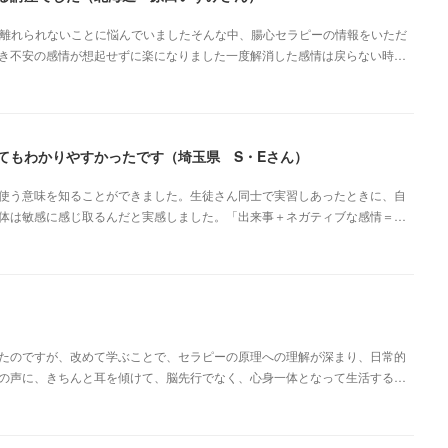
ら離れられないことに悩んでいましたそんな中、腸心セラピーの情報をいただ
き不安の感情が想起せずに楽になりました一度解消した感情は戻らない時…
てもわかりやすかったです（埼玉県 S・Eさん）
使う意味を知ることができました。生徒さん同士で実習しあったときに、自
体は敏感に感じ取るんだと実感しました。「出来事＋ネガティブな感情＝…
たのですが、改めて学ぶことで、セラピーの原理への理解が深まり、日常的
の声に、きちんと耳を傾けて、脳先行でなく、心身一体となって生活する…