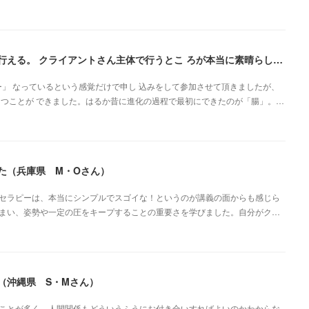
自分と向き合いながら、心の声を聞く感じたままに行える。 クライアントさん主体で行うとこ ろが本当に素晴らしいです（新潟県・佐藤よしみさん）
」 なっているという感覚だけで申し 込みをして参加させて頂きましたが、
 つことが できました。はるか昔に進化の過程で最初にできたのが「腸」。…
た（兵庫県 M・Oさん）
セラピーは、本当にシンプルでスゴイな！というのが講義の面からも感じら
まい、姿勢や一定の圧をキープすることの重要さを学びました。自分がク…
（沖縄県 S・Mさん）
ことが多く、人間関係もどういうふうにお付き合いすればよいのかわからな