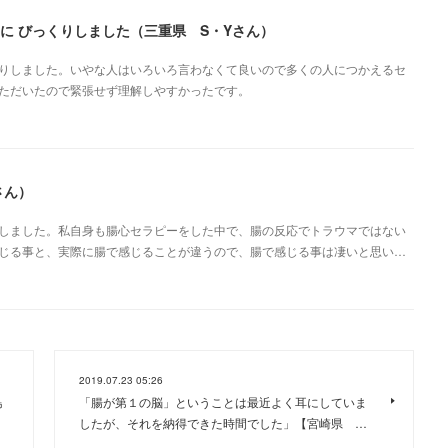
に びっくりしました（三重県 S・Yさん）
りしました。いやな人はいろいろ言わなくて良いので多くの人につかえるセ
ただいたので緊張せず理解しやすかったです。
さん）
しました。私自身も腸心セラピーをした中で、腸の反応でトラウマではない
じる事と、実際に腸で感じることが違うので、腸で感じる事は凄いと思い…
2019.07.23 05:26
島
「腸が第１の脳」ということは最近よく耳にしていま
したが、それを納得できた時間でした」【宮崎県 …