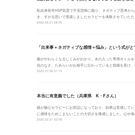
私自身長年HSP気質で不安恐怖に陥り、ネガティブ思考か
き、すがる思いで受講しましたセラピーを体験させていただ
2022.09.21 08:55
「出来事＋ネガティブな感情＝悩み」という式がと
腸がやわらくなるしくみがわかり。水の入った専用ボトルを
信のなさ、ためらいがお相手に伝わっていると指摘を受け、
2022.07.26 01:15
本当に有意義でした（兵庫県 K・Fさん）
娘が腸心セラピーにお世話になっており、効果は実感してい
に感情をためこまないことの大切さを痛感しました。心や体
2022.02.21 02:08