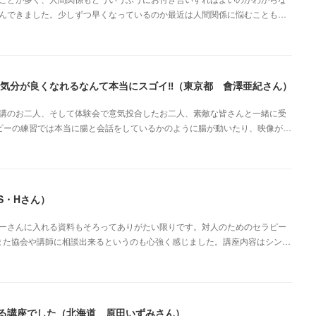
んできました。少しずつ早くなっているのか最近は人間関係に悩むことも…
気分が良くなれるなんて本当にスゴイ‼︎（東京都 會澤亜紀さん）
講のお二人、そして体験会で意気投合したお二人、素敵な皆さんと一緒に受
ピーの練習では本当に腸と会話をしているかのように腸が動いたり、映像が…
S・Hさん）
ーさんに入れる資料もそろってありがたい限りです。対人のためのセラピー
また協会や講師に相談出来るというのも心強く感じました。講座内容はシン…
る講座でした（北海道 原田いずみさん）