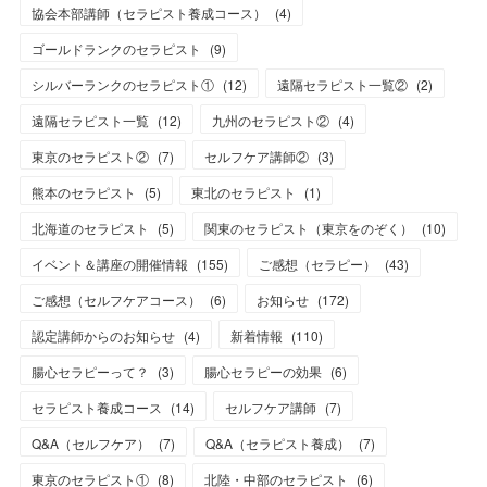
協会本部講師（セラピスト養成コース）
(
4
)
ゴールドランクのセラピスト
(
9
)
シルバーランクのセラピスト①
(
12
)
遠隔セラピスト一覧②
(
2
)
遠隔セラピスト一覧
(
12
)
九州のセラピスト②
(
4
)
東京のセラピスト②
(
7
)
セルフケア講師②
(
3
)
熊本のセラピスト
(
5
)
東北のセラピスト
(
1
)
北海道のセラピスト
(
5
)
関東のセラピスト（東京をのぞく）
(
10
)
イベント＆講座の開催情報
(
155
)
ご感想（セラピー）
(
43
)
ご感想（セルフケアコース）
(
6
)
お知らせ
(
172
)
認定講師からのお知らせ
(
4
)
新着情報
(
110
)
腸心セラピーって？
(
3
)
腸心セラピーの効果
(
6
)
セラピスト養成コース
(
14
)
セルフケア講師
(
7
)
Q&A（セルフケア）
(
7
)
Q&A（セラピスト養成）
(
7
)
東京のセラピスト①
(
8
)
北陸・中部のセラピスト
(
6
)