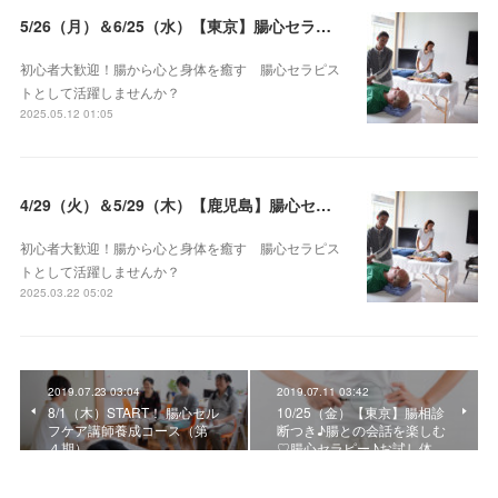
5/26（月）＆6/25（水）【東京】腸心セラピスト養成コース《２日間コース》開講決定
初心者大歓迎！腸から心と身体を癒す 腸心セラピス
トとして活躍しませんか？
2025.05.12 01:05
4/29（火）＆5/29（木）【鹿児島】腸心セラピスト養成コース《２日間コース》開講決定
初心者大歓迎！腸から心と身体を癒す 腸心セラピス
トとして活躍しませんか？
2025.03.22 05:02
2019.07.23 03:04
2019.07.11 03:42
8/1（木）START！ 腸心セル
10/25（金）【東京】腸相診
フケア講師養成コース（第
断つき♪腸との会話を楽しむ
４期）
♡腸心セラピー♪お試し体…