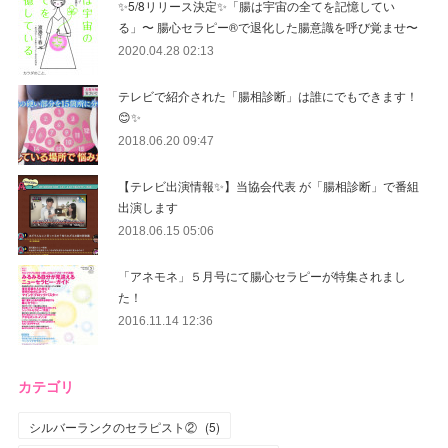
✨5/8リリース決定✨「腸は宇宙の全てを記憶してい
る」〜 腸心セラピー®︎で退化した腸意識を呼び覚ませ〜
2020.04.28 02:13
テレビで紹介された「腸相診断」は誰にでもできます！
😊✨
2018.06.20 09:47
【テレビ出演情報✨】当協会代表 が「腸相診断」で番組
出演します
2018.06.15 05:06
「アネモネ」５月号にて腸心セラピーが特集されまし
た！
2016.11.14 12:36
カテゴリ
シルバーランクのセラピスト②
(
5
)