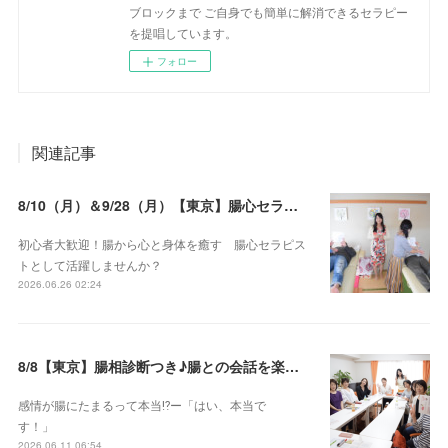
ブロックまで ご自身でも簡単に解消できるセラピー
を提唱しています。
フォロー
関連記事
8/10（月）＆9/28（月）【東京】腸心セラピスト養成コース《２日間コース》開講決定
初心者大歓迎！腸から心と身体を癒す 腸心セラピス
トとして活躍しませんか？
2026.06.26 02:24
8/8【東京】腸相診断つき♪腸との会話を楽しむ♡腸心セラピー♪お試し体験会
感情が腸にたまるって本当⁉️ー「はい、本当で
す！」
2026.06.11 06:54