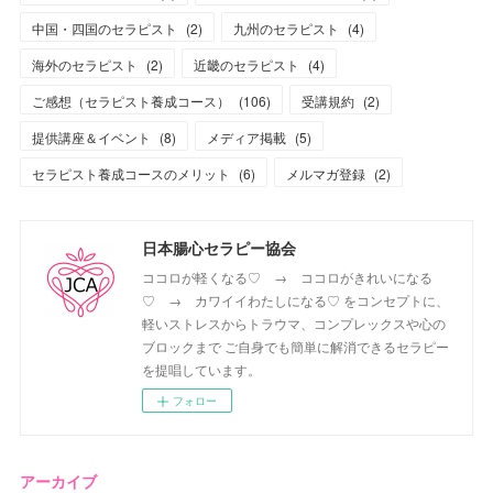
中国・四国のセラピスト
(
2
)
九州のセラピスト
(
4
)
海外のセラピスト
(
2
)
近畿のセラピスト
(
4
)
ご感想（セラピスト養成コース）
(
106
)
受講規約
(
2
)
提供講座＆イベント
(
8
)
メディア掲載
(
5
)
セラピスト養成コースのメリット
(
6
)
メルマガ登録
(
2
)
日本腸心セラピー協会
ココロが軽くなる♡ → ココロがきれいになる
♡ → カワイイわたしになる♡ をコンセプトに、
軽いストレスからトラウマ、コンプレックスや心の
ブロックまで ご自身でも簡単に解消できるセラピー
を提唱しています。
フォロー
アーカイブ