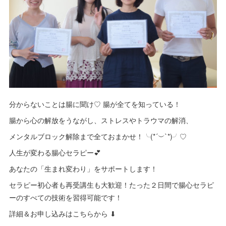
分からないことは腸に聞け♡ 腸が全てを知っている！
腸から心の解放をうながし、ストレスやトラウマの解消、
メンタルブロック解除まで全ておまかせ！╰(*´︶`*)╯♡
人生が変わる腸心セラピー💕
あなたの「生まれ変わり」をサポートします！
セラピー初心者も再受講生も大歓迎！たった２日間で腸心セラピ
ーのすべての技術を習得可能です！
詳細＆お申し込みはこちらから ⬇