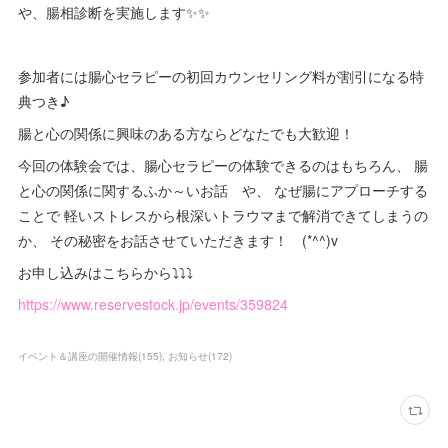
や、腸相診断を実施します✨✨
参加者には腸心セラピーの初回カウンセリング料が割引になる特
典つき♪
腸と心の関係に興味のある方ならどなたでも大歓迎！
今回の体験会では、腸心セラピーの体験できるのはもちろん、 腸
と心の関係に関するふか～いお話 や、 なぜ腸にアプローチする
ことで 軽いストレスから根深いトラウマまで解消できてしまうの
か、 その秘密をお話させていただきます！ (*^^)v
お申し込みはこちらから⤵︎⤵︎⤵︎
https://www.reservestock.jp/events/359824
イベント＆講座の開催情報
(
155
)
お知らせ
(
172
)