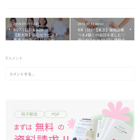
2019.07.15 02:47
2019.07.11 03:40
9/22（日）＆9/29（日）
9/8（日）【東京】腸相診断
【新大阪】腸心セラピスト
つき♪腸との会話を楽しむ♡
養成コース《２日間コー…
腸心セラピー♪お試し体験会
0
コメント