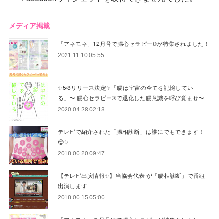
メディア掲載
「アネモネ」12月号で腸心セラピー®︎が特集されました！
2021.11.10 05:55
✨5/8リリース決定✨「腸は宇宙の全てを記憶してい
る」〜 腸心セラピー®︎で退化した腸意識を呼び覚ませ〜
2020.04.28 02:13
テレビで紹介された「腸相診断」は誰にでもできます！
😊✨
2018.06.20 09:47
【テレビ出演情報✨】当協会代表 が「腸相診断」で番組
出演します
2018.06.15 05:06