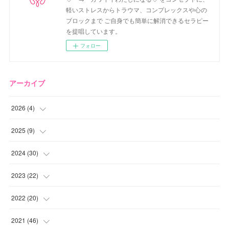
軽いストレスからトラウマ、コンプレックスや心の
ブロックまで ご自身でも簡単に解消できるセラピー
を提唱しています。
フォロー
アーカイブ
2026
(
4
)
(
2
)
2025
(
9
)
(
1
)
(
2
)
2024
(
30
)
(
1
)
(
2
)
(
4
)
2023
(
22
)
(
1
)
(
1
)
(
1
)
2022
(
20
)
(
1
)
(
4
)
(
2
)
(
4
)
2021
(
46
)