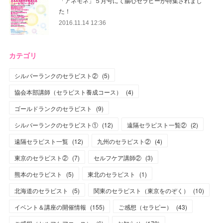
「アネモネ」５月号にて腸心セラピーが特集されまし
た！
2016.11.14 12:36
カテゴリ
シルバーランクのセラピスト②
(
5
)
協会本部講師（セラピスト養成コース）
(
4
)
ゴールドランクのセラピスト
(
9
)
シルバーランクのセラピスト①
(
12
)
遠隔セラピスト一覧②
(
2
)
遠隔セラピスト一覧
(
12
)
九州のセラピスト②
(
4
)
東京のセラピスト②
(
7
)
セルフケア講師②
(
3
)
熊本のセラピスト
(
5
)
東北のセラピスト
(
1
)
北海道のセラピスト
(
5
)
関東のセラピスト（東京をのぞく）
(
10
)
イベント＆講座の開催情報
(
155
)
ご感想（セラピー）
(
43
)