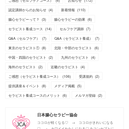
ご感想（セルフケアコース）
(
6
)
お知らせ
(
172
)
認定講師からのお知らせ
(
4
)
新着情報
(
110
)
腸心セラピーって？
(
3
)
腸心セラピーの効果
(
6
)
セラピスト養成コース
(
14
)
セルフケア講師
(
7
)
Q&A（セルフケア）
(
7
)
Q&A（セラピスト養成）
(
7
)
東京のセラピスト①
(
8
)
北陸・中部のセラピスト
(
6
)
中国・四国のセラピスト
(
2
)
九州のセラピスト
(
4
)
海外のセラピスト
(
2
)
近畿のセラピスト
(
4
)
ご感想（セラピスト養成コース）
(
106
)
受講規約
(
2
)
提供講座＆イベント
(
8
)
メディア掲載
(
5
)
セラピスト養成コースのメリット
(
6
)
メルマガ登録
(
2
)
日本腸心セラピー協会
ココロが軽くなる♡ → ココロがきれいになる
♡ → カワイイわたしになる♡ をコンセプトに、