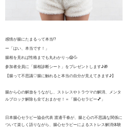
感情が腸にたまるって本当⁉️
ー「はい、本当です！」
腸相を見れば性格までも丸わかりっ😱💦
参加者全員に「腸相診断シート」をプレゼントします♪🎁
【腸って不思議♡腸に触れると本当の自分が見えてきます♪】
腸から心の解放をうながし、ストレスやトラウマの解消、メンタ
ルブロック解除も全ておまかせ！＝「腸心セラピー💕」
日本腸心セラピー協会代表 渡邊千春が、腸と心の不思議な関係に
ついて楽しく語りながら、腸心セラピーによるストレス解消体験