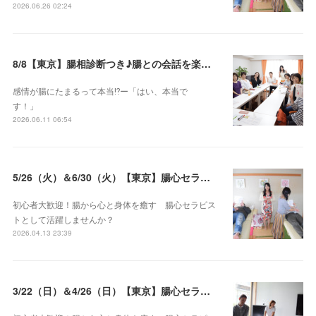
2026.06.26 02:24
8/8【東京】腸相診断つき♪腸との会話を楽しむ♡腸心セラピー♪お試し体験会
感情が腸にたまるって本当⁉️ー「はい、本当で
す！」
2026.06.11 06:54
5/26（火）＆6/30（火）【東京】腸心セラピスト養成コース《２日間コース》開講決定
初心者大歓迎！腸から心と身体を癒す 腸心セラピス
トとして活躍しませんか？
2026.04.13 23:39
3/22（日）＆4/26（日）【東京】腸心セラピスト養成コース《２日間コース》開講決定