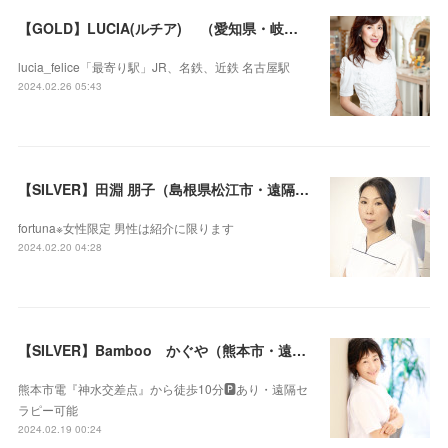
【GOLD】LUCIA(ルチア) （愛知県・岐阜県・沖縄県・遠隔セラピー可）
lucia_felice「最寄り駅」JR、名鉄、近鉄 名古屋駅
2024.02.26 05:43
【SILVER】田淵 朋子（島根県松江市・遠隔セラピー可）
fortuna※女性限定 男性は紹介に限ります
2024.02.20 04:28
【SILVER】Bamboo かぐや（熊本市・遠隔セラピー可）
熊本市電『神水交差点』から徒歩10分🅿️あり・遠隔セ
ラピー可能
2024.02.19 00:24