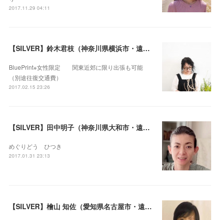
2017.11.29 04:11
【SILVER】鈴木君枝（神奈川県横浜市・遠隔セラピー可）
BluePrint※女性限定 関東近郊に限り出張も可能
（別途往復交通費）
2017.02.15 23:26
【SILVER】田中明子（神奈川県大和市・遠隔セラピー可）
めぐりどう ひつき
2017.01.31 23:13
【SILVER】檜山 知佐（愛知県名古屋市・遠隔セラピー可）