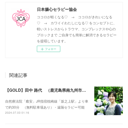
日本腸心セラピー協会
ココロが軽くなる♡ → ココロがきれいになる
♡ → カワイイわたしになる♡ をコンセプトに、
軽いストレスからトラウマ、コンプレックスや心の
ブロックまで ご自身でも簡単に解消できるセラピー
を提唱しています。
フォロー
関連記事
【GOLD】田中 路代 （鹿児島県南九州市・遠隔セラピー可）
自然療法院「癒安」JR指宿枕崎線「坂之上駅」より車
で約30分 （無料駐車場あり）・遠隔セラピー可能
2024.07.03 01:16