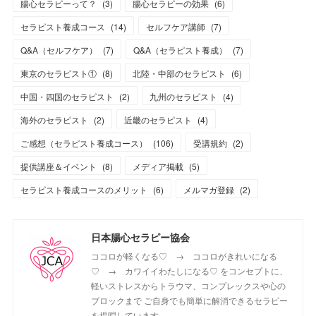
腸心セラピーって？
(
3
)
腸心セラピーの効果
(
6
)
セラピスト養成コース
(
14
)
セルフケア講師
(
7
)
Q&A（セルフケア）
(
7
)
Q&A（セラピスト養成）
(
7
)
東京のセラピスト①
(
8
)
北陸・中部のセラピスト
(
6
)
中国・四国のセラピスト
(
2
)
九州のセラピスト
(
4
)
海外のセラピスト
(
2
)
近畿のセラピスト
(
4
)
ご感想（セラピスト養成コース）
(
106
)
受講規約
(
2
)
提供講座＆イベント
(
8
)
メディア掲載
(
5
)
セラピスト養成コースのメリット
(
6
)
メルマガ登録
(
2
)
日本腸心セラピー協会
ココロが軽くなる♡ → ココロがきれいになる
♡ → カワイイわたしになる♡ をコンセプトに、
軽いストレスからトラウマ、コンプレックスや心の
ブロックまで ご自身でも簡単に解消できるセラピー
を提唱しています。