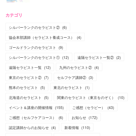
カテゴリ
シルバーランクのセラピスト②
(
6
)
協会本部講師（セラピスト養成コース）
(
4
)
ゴールドランクのセラピスト
(
9
)
シルバーランクのセラピスト①
(
12
)
遠隔セラピスト一覧②
(
2
)
遠隔セラピスト一覧
(
12
)
九州のセラピスト②
(
4
)
東京のセラピスト②
(
7
)
セルフケア講師②
(
3
)
熊本のセラピスト
(
5
)
東北のセラピスト
(
1
)
北海道のセラピスト
(
5
)
関東のセラピスト（東京をのぞく）
(
10
)
イベント＆講座の開催情報
(
155
)
ご感想（セラピー）
(
43
)
ご感想（セルフケアコース）
(
6
)
お知らせ
(
172
)
認定講師からのお知らせ
(
4
)
新着情報
(
110
)