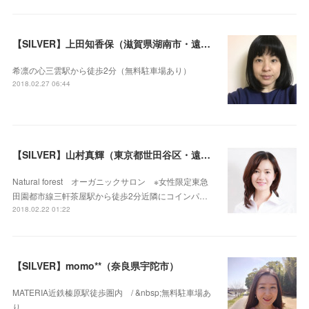
【SILVER】上田知香保（滋賀県湖南市・遠隔セラピー可）
希凛の心三雲駅から徒歩2分（無料駐車場あり）
2018.02.27 06:44
【SILVER】山村真輝（東京都世田谷区・遠隔セラピー可）
Natural forest オーガニックサロン ※女性限定東急
田園都市線三軒茶屋駅から徒歩2分近隣にコインパ…
2018.02.22 01:22
【SILVER】momo**（奈良県宇陀市）
MATERIA近鉄榛原駅徒歩圏内 / &nbsp;無料駐車場あ
り