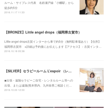
ルーム・サイプレス代表 名鉄瀬戸線「小幡駅」から
徒歩約5分
2016.11.17 11:33
【BRONZE】Little angel drops（福岡県古賀市）
Little angel drops古賀インターから車で約5分（無料駐車場あり）【住所】
福岡県古賀市 ※詳細は予約後にお伝えします【アクセス】：古賀インタ…
2016.10.18 05:38
【SILVER】セラピールーム L’espoir （レスポワール） (熊本県熊本市・遠隔セラピー可能)
◾︎出張・遠隔セラピーご自宅・レンタルルーム等への
出張、または遠隔(熊本県内、九州各県ご相談くだ…
2016.10.03 12:00