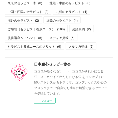
東京のセラピスト①
(
8
)
北陸・中部のセラピスト
(
6
)
中国・四国のセラピスト
(
2
)
九州のセラピスト
(
4
)
海外のセラピスト
(
2
)
近畿のセラピスト
(
4
)
ご感想（セラピスト養成コース）
(
106
)
受講規約
(
2
)
提供講座＆イベント
(
8
)
メディア掲載
(
5
)
セラピスト養成コースのメリット
(
6
)
メルマガ登録
(
2
)
日本腸心セラピー協会
ココロが軽くなる♡ → ココロがきれいになる
♡ → カワイイわたしになる♡ をコンセプトに、
軽いストレスからトラウマ、コンプレックスや心の
ブロックまで ご自身でも簡単に解消できるセラピー
を提唱しています。
フォロー