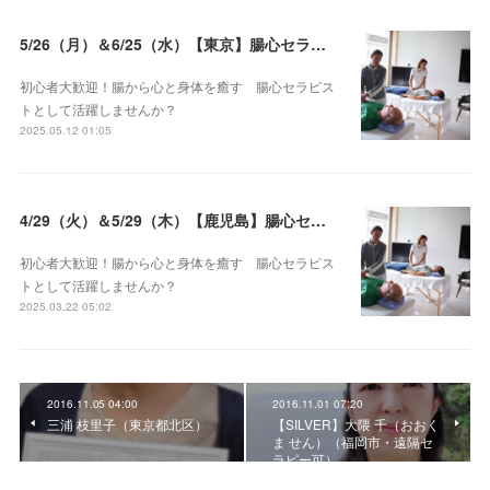
5/26（月）＆6/25（水）【東京】腸心セラピスト養成コース《２日間コース》開講決定
初心者大歓迎！腸から心と身体を癒す 腸心セラピス
トとして活躍しませんか？
2025.05.12 01:05
4/29（火）＆5/29（木）【鹿児島】腸心セラピスト養成コース《２日間コース》開講決定
初心者大歓迎！腸から心と身体を癒す 腸心セラピス
トとして活躍しませんか？
2025.03.22 05:02
2016.11.05 04:00
2016.11.01 07:20
三浦 枝里子（東京都北区）
【SILVER】大隈 千（おおく
ま せん）（福岡市・遠隔セ
ラピー可）