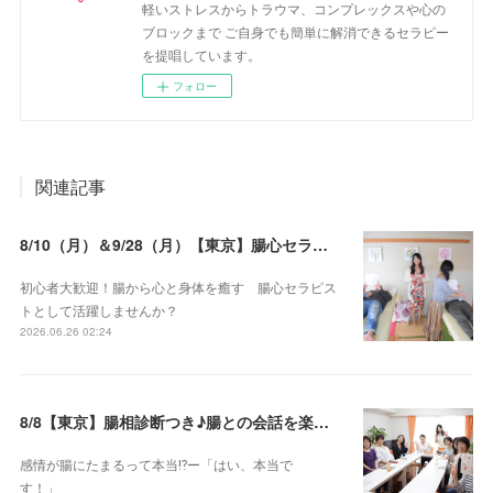
軽いストレスからトラウマ、コンプレックスや心の
ブロックまで ご自身でも簡単に解消できるセラピー
を提唱しています。
フォロー
関連記事
8/10（月）＆9/28（月）【東京】腸心セラピスト養成コース《２日間コース》開講決定
初心者大歓迎！腸から心と身体を癒す 腸心セラピス
トとして活躍しませんか？
2026.06.26 02:24
8/8【東京】腸相診断つき♪腸との会話を楽しむ♡腸心セラピー♪お試し体験会
感情が腸にたまるって本当⁉️ー「はい、本当で
す！」