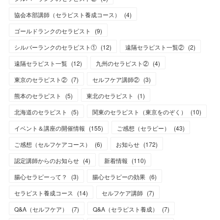
協会本部講師（セラピスト養成コース）
(
4
)
ゴールドランクのセラピスト
(
9
)
シルバーランクのセラピスト①
(
12
)
遠隔セラピスト一覧②
(
2
)
遠隔セラピスト一覧
(
12
)
九州のセラピスト②
(
4
)
東京のセラピスト②
(
7
)
セルフケア講師②
(
3
)
熊本のセラピスト
(
5
)
東北のセラピスト
(
1
)
北海道のセラピスト
(
5
)
関東のセラピスト（東京をのぞく）
(
10
)
イベント＆講座の開催情報
(
155
)
ご感想（セラピー）
(
43
)
ご感想（セルフケアコース）
(
6
)
お知らせ
(
172
)
認定講師からのお知らせ
(
4
)
新着情報
(
110
)
腸心セラピーって？
(
3
)
腸心セラピーの効果
(
6
)
セラピスト養成コース
(
14
)
セルフケア講師
(
7
)
Q&A（セルフケア）
(
7
)
Q&A（セラピスト養成）
(
7
)