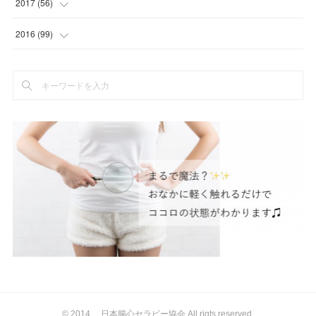
(
1
)
(
4
)
2017
(
56
)
(
8
)
(
5
)
(
2
)
(
1
)
(
6
)
(
6
)
(
5
)
(
2
)
2016
(
99
)
(
1
)
(
2
)
(
3
)
(
21
)
(
12
)
(
3
)
(
5
)
(
5
)
(
4
)
(
3
)
(
1
)
(
3
)
(
6
)
(
5
)
(
5
)
(
1
)
(
76
)
(
2
)
(
1
)
(
7
)
(
5
)
(
12
)
(
3
)
(
8
)
(
7
)
(
5
)
(
2
)
(
2
)
(
8
)
(
1
)
(
2
)
(
4
)
(
10
)
(
2
)
(
4
)
(
2
)
(
3
)
(
6
)
(
9
)
(
10
)
(
2
)
(
1
)
(
10
)
(
4
)
(
4
)
(
1
)
(
2
)
(
2
)
(
47
)
(
8
)
(
5
)
(
8
)
(
7
)
(
6
)
© 2014 日本腸心セラピー協会 All rigts reserved.