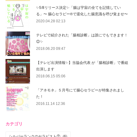
✨5/8リリース決定✨「腸は宇宙の全てを記憶してい
る」〜 腸心セラピー®︎で退化した腸意識を呼び覚ませ〜
2020.04.28 02:13
テレビで紹介された「腸相診断」は誰にでもできます！
😊✨
2018.06.20 09:47
【テレビ出演情報✨】当協会代表 が「腸相診断」で番組
出演します
2018.06.15 05:06
「アネモネ」５月号にて腸心セラピーが特集されまし
た！
2016.11.14 12:36
カテゴリ
シルバーランクのセラピスト②
(
6
)