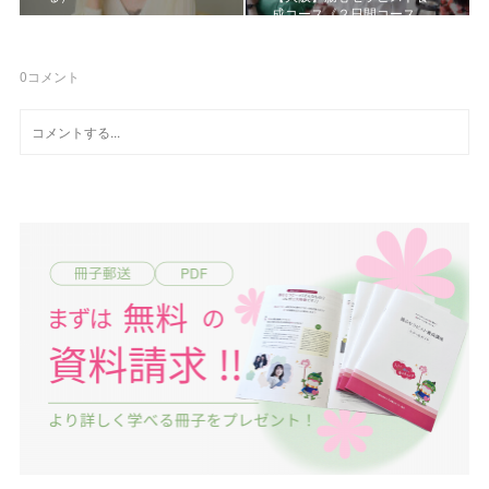
成コース《２日間コース…
0
コメント