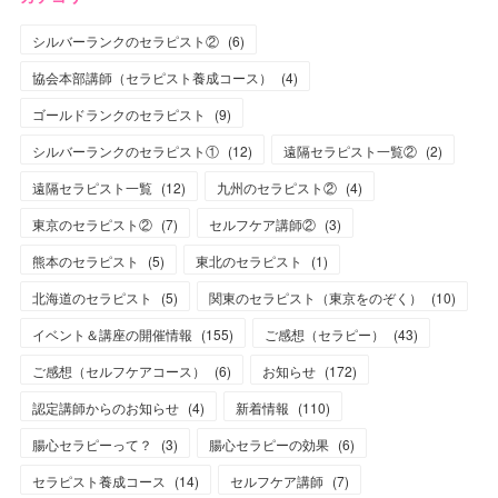
シルバーランクのセラピスト②
(
6
)
協会本部講師（セラピスト養成コース）
(
4
)
ゴールドランクのセラピスト
(
9
)
シルバーランクのセラピスト①
(
12
)
遠隔セラピスト一覧②
(
2
)
遠隔セラピスト一覧
(
12
)
九州のセラピスト②
(
4
)
東京のセラピスト②
(
7
)
セルフケア講師②
(
3
)
熊本のセラピスト
(
5
)
東北のセラピスト
(
1
)
北海道のセラピスト
(
5
)
関東のセラピスト（東京をのぞく）
(
10
)
イベント＆講座の開催情報
(
155
)
ご感想（セラピー）
(
43
)
ご感想（セルフケアコース）
(
6
)
お知らせ
(
172
)
認定講師からのお知らせ
(
4
)
新着情報
(
110
)
腸心セラピーって？
(
3
)
腸心セラピーの効果
(
6
)
セラピスト養成コース
(
14
)
セルフケア講師
(
7
)