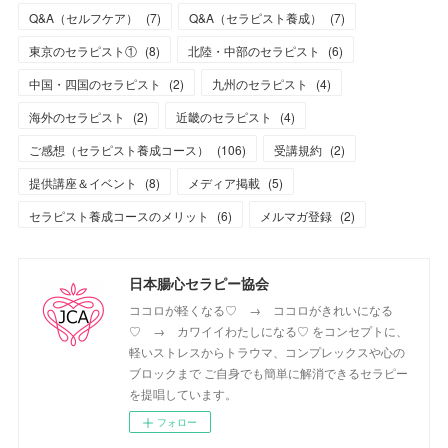
Q&A（セルフケア）
(
7
)
Q&A（セラピスト養成）
(
7
)
東京のセラピスト①
(
8
)
北陸・中部のセラピスト
(
6
)
中国・四国のセラピスト
(
2
)
九州のセラピスト
(
4
)
海外のセラピスト
(
2
)
近畿のセラピスト
(
4
)
ご感想（セラピスト養成コース）
(
106
)
受講規約
(
2
)
提供講座＆イベント
(
8
)
メディア掲載
(
5
)
セラピスト養成コースのメリット
(
6
)
メルマガ登録
(
2
)
日本腸心セラピー協会
ココロが軽くなる♡ → ココロがきれいになる
♡ → カワイイわたしになる♡ をコンセプトに、
軽いストレスからトラウマ、コンプレックスや心の
ブロックまで ご自身でも簡単に解消できるセラピー
を提唱しています。
フォロー