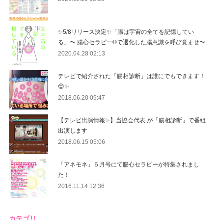
✨5/8リリース決定✨「腸は宇宙の全てを記憶してい
る」〜 腸心セラピー®︎で退化した腸意識を呼び覚ませ〜
2020.04.28 02:13
テレビで紹介された「腸相診断」は誰にでもできます！
😊✨
2018.06.20 09:47
【テレビ出演情報✨】当協会代表 が「腸相診断」で番組
出演します
2018.06.15 05:06
「アネモネ」５月号にて腸心セラピーが特集されまし
た！
2016.11.14 12:36
カテゴリ