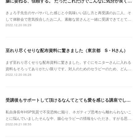
腸に委ねる、信頼する。 たったこれだけでこんなに気分が良くなれるなんて本当にスゴイ‼︎（東京都 會澤亜紀さん）
きょろ子先生のサバサバした感じと小気味いい話し方と再受講のお二人、そ
して体験会で意気投合したお二人、素敵な皆さんと一緒に受講できてとて…
2022.12.20 06:29
至れり尽くせりな配布資料に驚きました（東京都 S・Hさん）
まず至れり尽くせりな配布資料に驚きました。すぐにモニターさんに入れる
資料もそろってありがたい限りです。対人のためのセラピーのため、どん…
2022.12.20 06:28
受講後もサポートして頂けるなんてとても愛を感じる講座でした（北海道 原田いずみさん）
私自身長年HSP気質で不安恐怖に陥り、ネガティブ思考から離れられないこ
とに悩んでいましたそんな中、腸心セラピーの情報をいただき、すがる思…
2022.09.21 08:55