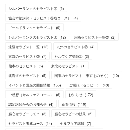
シルバーランクのセラピスト②
(
6
)
協会本部講師（セラピスト養成コース）
(
4
)
ゴールドランクのセラピスト
(
9
)
シルバーランクのセラピスト①
(
12
)
遠隔セラピスト一覧②
(
2
)
遠隔セラピスト一覧
(
12
)
九州のセラピスト②
(
4
)
東京のセラピスト②
(
7
)
セルフケア講師②
(
3
)
熊本のセラピスト
(
5
)
東北のセラピスト
(
1
)
北海道のセラピスト
(
5
)
関東のセラピスト（東京をのぞく）
(
10
)
イベント＆講座の開催情報
(
155
)
ご感想（セラピー）
(
43
)
ご感想（セルフケアコース）
(
6
)
お知らせ
(
172
)
認定講師からのお知らせ
(
4
)
新着情報
(
110
)
腸心セラピーって？
(
3
)
腸心セラピーの効果
(
6
)
セラピスト養成コース
(
14
)
セルフケア講師
(
7
)