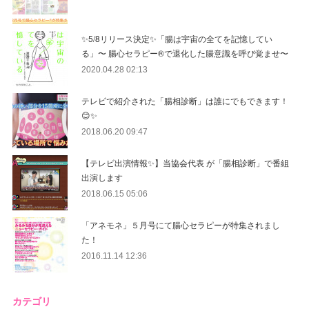
✨5/8リリース決定✨「腸は宇宙の全てを記憶してい
る」〜 腸心セラピー®︎で退化した腸意識を呼び覚ませ〜
2020.04.28 02:13
テレビで紹介された「腸相診断」は誰にでもできます！
😊✨
2018.06.20 09:47
【テレビ出演情報✨】当協会代表 が「腸相診断」で番組
出演します
2018.06.15 05:06
「アネモネ」５月号にて腸心セラピーが特集されまし
た！
2016.11.14 12:36
カテゴリ