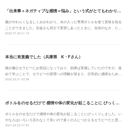
「出来事＋ネガティブな感情＝悩み」という式がとてもわかりやすかったです（埼玉県 S・Eさん）
腸がやわらくなるしくみがわかり。水の入った専用ボトルを使う意味を知る
ことができました。生徒さん同士で実習しあったときに、自信のなさ、た…
2022.07.26 01:15
本当に有意義でした（兵庫県 K・Fさん）
娘が腸心セラピーにお世話になっており、効果は実感していたのですが、改
めて学ぶことで、セラピーの原理への理解が深まり、日常的に感情をため…
2022.02.21 02:08
ボトルをのせるだけで 感情や体の変化が起こることに びっくりしました（三重県 S・Yさん）
ボトルをのせるだけで感情や体の変化が起こることにびっくりしました。い
やな人はいろいろ言わなくて良いので多くの人につかえるセラピーだと思…
2021.04.23 07:42