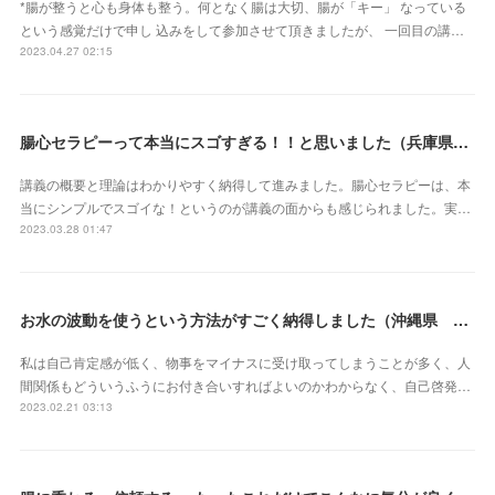
*腸が整うと心も身体も整う。何となく腸は大切、腸が「キー」 なっている
という感覚だけで申し 込みをして参加させて頂きましたが、 一回目の講…
2023.04.27 02:15
腸心セラピーって本当にスゴすぎる！！と思いました（兵庫県 M・Oさん）
講義の概要と理論はわかりやすく納得して進みました。腸心セラピーは、本
当にシンプルでスゴイな！というのが講義の面からも感じられました。実…
2023.03.28 01:47
お水の波動を使うという方法がすごく納得しました（沖縄県 S・Mさん）
私は自己肯定感が低く、物事をマイナスに受け取ってしまうことが多く、人
間関係もどういうふうにお付き合いすればよいのかわからなく、自己啓発…
2023.02.21 03:13