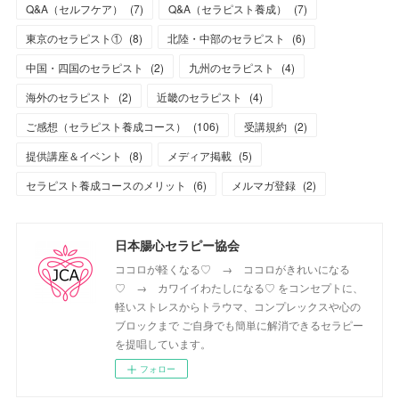
Q&A（セルフケア）
(
7
)
Q&A（セラピスト養成）
(
7
)
東京のセラピスト①
(
8
)
北陸・中部のセラピスト
(
6
)
中国・四国のセラピスト
(
2
)
九州のセラピスト
(
4
)
海外のセラピスト
(
2
)
近畿のセラピスト
(
4
)
ご感想（セラピスト養成コース）
(
106
)
受講規約
(
2
)
提供講座＆イベント
(
8
)
メディア掲載
(
5
)
セラピスト養成コースのメリット
(
6
)
メルマガ登録
(
2
)
日本腸心セラピー協会
ココロが軽くなる♡ → ココロがきれいになる
♡ → カワイイわたしになる♡ をコンセプトに、
軽いストレスからトラウマ、コンプレックスや心の
ブロックまで ご自身でも簡単に解消できるセラピー
を提唱しています。
フォロー