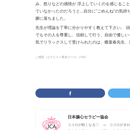
み、怒りなどの感情が 浮上していくのを感じるこ
ていなかったのだろうと...自分に”ごめんね”の気
腑に落ちました。
先生が理論を丁寧に分かりやすく教えて下さい。 頭
でもその人を尊重し、信頼して行う、自由で優しい
気でリラックスして受けられたのは、蝶葉春先生、
ご感想（セラピスト養成コース）
(
106
)
日本腸心セラピー協会
ココロが軽くなる♡ → ココロがきれ