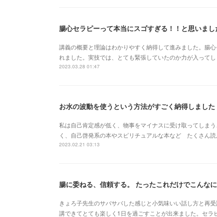
腸心セラピーって本当にスゴすぎる！！と思いまし
講義の概要と理論はわかりやすく納得して進みました。腸心
れました。実技では、とても緊張していたのか力が入ってし
2023.03.28 01:47
お水の波動を使うという方法がすごく納得しました
私は自己肯定感が低く、物事をマイナスに受け取ってしまう
く、自己啓発系の本やスピリチュアルな本など たくさん読
2023.02.21 03:13
腸に委ねる、信頼する。 たったこれだけでこんなに
きょろ子先生のサバサバした感じと小気味いい話し方と再受
講できてとても楽しく1日を過ごすことが出来ました。セラ