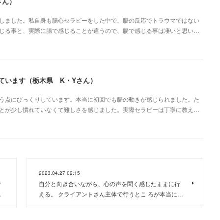
さん）
しました。私自身も腸心セラピーをした中で、腸の反応でトラウマではない
じる事と、実際に腸で感じることが違うので、腸で感じる事は凄いと思い…
ています（栃木県 K・Yさん）
う点にびっくりしています。本当に初回でも腸の動きが感じられました。た
とが少し慣れていなくて難しさを感じました。実際セラピーは丁寧に教え…
2023.04.27 02:15
ぐ
自分と向き合いながら、心の声を聞く感じたままに行
…
える。 クライアントさん主体で行うとこ ろが本当に…