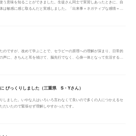
使う意味を知ることができました。生徒さん同士で実習しあったときに、自
体は敏感に感じ取るんだと実感しました。「出来事＋ネガティブな感情＝…
たのですが、改めて学ぶことで、セラピーの原理への理解が深まり、日常的
の声に、きちんと耳を傾けて、脳先行でなく、心身一体となって生活する…
に びっくりしました（三重県 S・Yさん）
りしました。いやな人はいろいろ言わなくて良いので多くの人につかえるセ
ただいたので緊張せず理解しやすかったです。