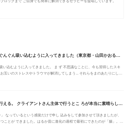
ブロックまで ご自身でも簡単に解消できるセラピーを提唱しています。
とてもわかりやすくまとまっていて、説明も上手でぐんぐん吸い込むように入ってきました（東京都・山田かおるさん）
い込むように入ってきました。 ま ず 不思議なことに、今も習得したスキ
お互いのストレスやトラウマが解消してしまう... それらをまのあたりにし…
自分と向き合いながら、心の声を聞く感じたままに行える。 クライアントさん主体で行うとこ ろが本当に素晴らしいです（新潟県・佐藤よしみさん）
」 なっているという感覚だけで申し 込みをして参加させて頂きましたが、
 つことが できました。はるか昔に進化の過程で最初にできたのが「腸」。…