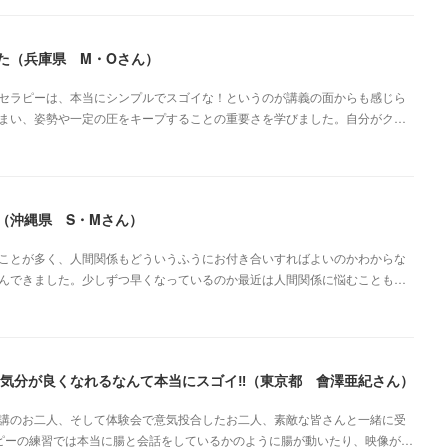
た（兵庫県 M・Oさん）
セラピーは、本当にシンプルでスゴイな！というのが講義の面からも感じら
まい、姿勢や一定の圧をキープすることの重要さを学びました。自分がク…
（沖縄県 S・Mさん）
ことが多く、人間関係もどういうふうにお付き合いすればよいのかわからな
んできました。少しずつ早くなっているのか最近は人間関係に悩むことも…
気分が良くなれるなんて本当にスゴイ‼︎（東京都 會澤亜紀さん）
講のお二人、そして体験会で意気投合したお二人、素敵な皆さんと一緒に受
ピーの練習では本当に腸と会話をしているかのように腸が動いたり、映像が…