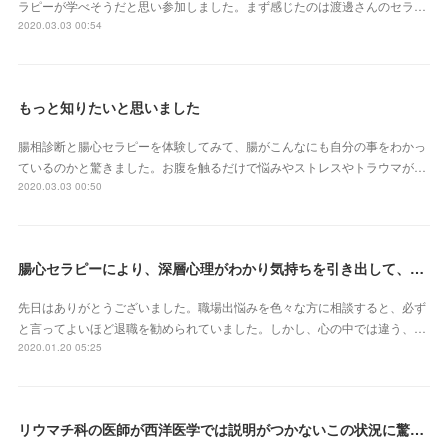
ラピーが学べそうだと思い参加しました。まず感じたのは渡邊さんのセラ…
2020.03.03 00:54
もっと知りたいと思いました
腸相診断と腸心セラピーを体験してみて、腸がこんなにも自分の事をわかっ
ているのかと驚きました。お腹を触るだけで悩みやストレスやトラウマが…
2020.03.03 00:50
腸心セラピーにより、深層心理がわかり気持ちを引き出して、オーラも変わった気がします
先日はありがとうございました。職場出悩みを色々な方に相談すると、必ず
と言ってよいほど退職を勧められていました。しかし、心の中では違う、…
2020.01.20 05:25
リウマチ科の医師が西洋医学では説明がつかないこの状況に驚いて「何をしたのか?」 と不思議がるばかりです