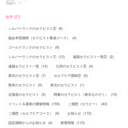
カテゴリ
シルバーランクのセラピスト②
(
6
)
協会本部講師（セラピスト養成コース）
(
4
)
ゴールドランクのセラピスト
(
9
)
シルバーランクのセラピスト①
(
12
)
遠隔セラピスト一覧②
(
2
)
遠隔セラピスト一覧
(
12
)
九州のセラピスト②
(
4
)
東京のセラピスト②
(
7
)
セルフケア講師②
(
3
)
熊本のセラピスト
(
5
)
東北のセラピスト
(
1
)
北海道のセラピスト
(
5
)
関東のセラピスト（東京をのぞく）
(
10
)
イベント＆講座の開催情報
(
155
)
ご感想（セラピー）
(
43
)
ご感想（セルフケアコース）
(
6
)
お知らせ
(
172
)
認定講師からのお知らせ
(
4
)
新着情報
(
110
)