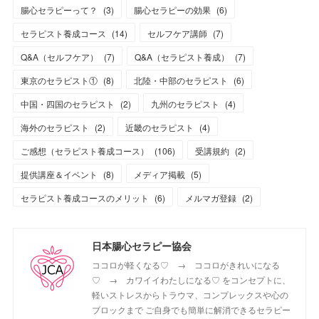
腸心セラピーって？
(
3
)
腸心セラピーの効果
(
6
)
セラピスト養成コース
(
14
)
セルフケア講師
(
7
)
Q&A（セルフケア）
(
7
)
Q&A（セラピスト養成）
(
7
)
東京のセラピスト①
(
8
)
北陸・中部のセラピスト
(
6
)
中国・四国のセラピスト
(
2
)
九州のセラピスト
(
4
)
海外のセラピスト
(
2
)
近畿のセラピスト
(
4
)
ご感想（セラピスト養成コース）
(
106
)
受講規約
(
2
)
提供講座＆イベント
(
8
)
メディア掲載
(
5
)
セラピスト養成コースのメリット
(
6
)
メルマガ登録
(
2
)
日本腸心セラピー協会
ココロが軽くなる♡ → ココロがきれいになる
♡ → カワイイわたしになる♡ をコンセプトに、
軽いストレスからトラウマ、コンプレックスや心の
ブロックまで ご自身でも簡単に解消できるセラピー