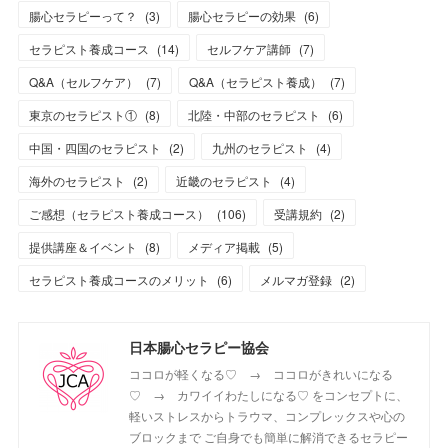
腸心セラピーって？
(
3
)
腸心セラピーの効果
(
6
)
セラピスト養成コース
(
14
)
セルフケア講師
(
7
)
Q&A（セルフケア）
(
7
)
Q&A（セラピスト養成）
(
7
)
東京のセラピスト①
(
8
)
北陸・中部のセラピスト
(
6
)
中国・四国のセラピスト
(
2
)
九州のセラピスト
(
4
)
海外のセラピスト
(
2
)
近畿のセラピスト
(
4
)
ご感想（セラピスト養成コース）
(
106
)
受講規約
(
2
)
提供講座＆イベント
(
8
)
メディア掲載
(
5
)
セラピスト養成コースのメリット
(
6
)
メルマガ登録
(
2
)
日本腸心セラピー協会
ココロが軽くなる♡ → ココロがきれいになる
♡ → カワイイわたしになる♡ をコンセプトに、
軽いストレスからトラウマ、コンプレックスや心の
ブロックまで ご自身でも簡単に解消できるセラピー