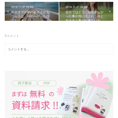
2016.11.27 05:56
2016.11.27 05:53
昨日までの朝の起き上がる
自分ではどうにも出来なか
つらさは、何処へ行ったの
った事が洗い流され、今と
でしょう。
向き合う事が出来ていま…
0
コメント