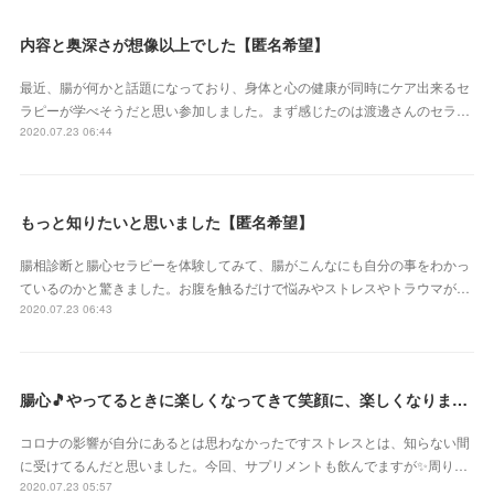
内容と奥深さが想像以上でした【匿名希望】
最近、腸が何かと話題になっており、身体と心の健康が同時にケア出来るセ
ラピーが学べそうだと思い参加しました。まず感じたのは渡邊さんのセラ…
2020.07.23 06:44
もっと知りたいと思いました【匿名希望】
腸相診断と腸心セラピーを体験してみて、腸がこんなにも自分の事をわかっ
ているのかと驚きました。お腹を触るだけで悩みやストレスやトラウマが…
2020.07.23 06:43
腸心🎵やってるときに楽しくなってきて笑顔に、楽しくなりました【神奈川県 まるまるマリモさん】
コロナの影響が自分にあるとは思わなかったですストレスとは、知らない間
に受けてるんだと思いました。今回、サプリメントも飲んでますが✨周り…
2020.07.23 05:57