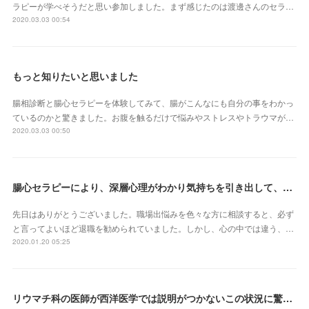
ラピーが学べそうだと思い参加しました。まず感じたのは渡邊さんのセラ…
2020.03.03 00:54
もっと知りたいと思いました
腸相診断と腸心セラピーを体験してみて、腸がこんなにも自分の事をわかっ
ているのかと驚きました。お腹を触るだけで悩みやストレスやトラウマが…
2020.03.03 00:50
腸心セラピーにより、深層心理がわかり気持ちを引き出して、オーラも変わった気がします
先日はありがとうございました。職場出悩みを色々な方に相談すると、必ず
と言ってよいほど退職を勧められていました。しかし、心の中では違う、…
2020.01.20 05:25
リウマチ科の医師が西洋医学では説明がつかないこの状況に驚いて「何をしたのか?」 と不思議がるばかりです