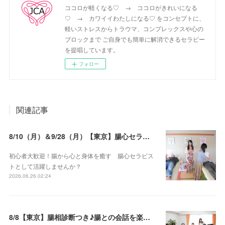
ココロが軽くなる♡ → ココロがきれいになる
♡ → カワイイわたしになる♡ をコンセプトに、
軽いストレスからトラウマ、コンプレックスや心の
ブロックまで ご自身でも簡単に解消できるセラピー
を提唱しています。
フォロー
関連記事
8/10（月）＆9/28（月）【東京】腸心セラピスト養成コース《２日間コース》開講決定
初心者大歓迎！腸から心と身体を癒す 腸心セラピス
トとして活躍しませんか？
2026.06.26 02:24
8/8【東京】腸相診断つき♪腸との会話を楽しむ♡腸心セラピー♪お試し体験会