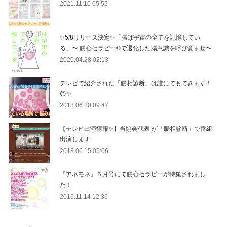
2021.11.10 05:55
✨5/8リリース決定✨「腸は宇宙の全てを記憶してい
る」〜 腸心セラピー®︎で退化した腸意識を呼び覚ませ〜
2020.04.28 02:13
テレビで紹介された「腸相診断」は誰にでもできます！
😊✨
2018.06.20 09:47
【テレビ出演情報✨】当協会代表 が「腸相診断」で番組
出演します
2018.06.15 05:06
「アネモネ」５月号にて腸心セラピーが特集されまし
た！
2016.11.14 12:36