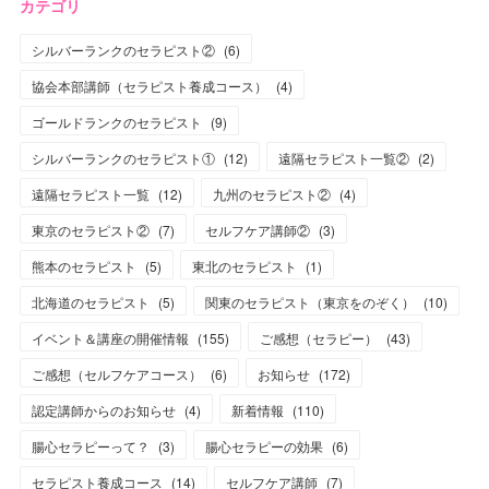
カテゴリ
シルバーランクのセラピスト②
(
6
)
協会本部講師（セラピスト養成コース）
(
4
)
ゴールドランクのセラピスト
(
9
)
シルバーランクのセラピスト①
(
12
)
遠隔セラピスト一覧②
(
2
)
遠隔セラピスト一覧
(
12
)
九州のセラピスト②
(
4
)
東京のセラピスト②
(
7
)
セルフケア講師②
(
3
)
熊本のセラピスト
(
5
)
東北のセラピスト
(
1
)
北海道のセラピスト
(
5
)
関東のセラピスト（東京をのぞく）
(
10
)
イベント＆講座の開催情報
(
155
)
ご感想（セラピー）
(
43
)
ご感想（セルフケアコース）
(
6
)
お知らせ
(
172
)
認定講師からのお知らせ
(
4
)
新着情報
(
110
)
腸心セラピーって？
(
3
)
腸心セラピーの効果
(
6
)
セラピスト養成コース
(
14
)
セルフケア講師
(
7
)