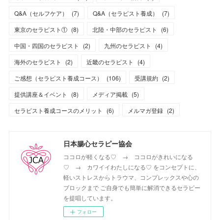
Q&A（セルフケア）
(
7
)
Q&A（セラピスト養成）
(
7
)
東京のセラピスト①
(
8
)
北陸・中部のセラピスト
(
6
)
中国・四国のセラピスト
(
2
)
九州のセラピスト
(
4
)
海外のセラピスト
(
2
)
近畿のセラピスト
(
4
)
ご感想（セラピスト養成コース）
(
106
)
受講規約
(
2
)
提供講座＆イベント
(
8
)
メディア掲載
(
5
)
セラピスト養成コースのメリット
(
6
)
メルマガ登録
(
2
)
日本腸心セラピー協会
ココロが軽くなる♡ → ココロがきれいになる
♡ → カワイイわたしになる♡ をコンセプトに、
軽いストレスからトラウマ、コンプレックスや心の
ブロックまで ご自身でも簡単に解消できるセラピー
を提唱しています。
フォロー