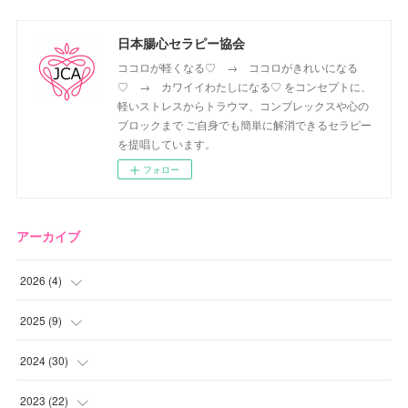
日本腸心セラピー協会
ココロが軽くなる♡ → ココロがきれいになる
♡ → カワイイわたしになる♡ をコンセプトに、
軽いストレスからトラウマ、コンプレックスや心の
ブロックまで ご自身でも簡単に解消できるセラピー
を提唱しています。
フォロー
アーカイブ
2026
(
4
)
(
2
)
2025
(
9
)
(
1
)
(
2
)
2024
(
30
)
(
1
)
(
2
)
(
4
)
2023
(
22
)