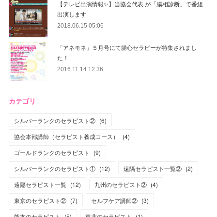
【テレビ出演情報✨】当協会代表 が「腸相診断」で番組
出演します
2018.06.15 05:06
「アネモネ」５月号にて腸心セラピーが特集されまし
た！
2016.11.14 12:36
カテゴリ
シルバーランクのセラピスト②
(
6
)
協会本部講師（セラピスト養成コース）
(
4
)
ゴールドランクのセラピスト
(
9
)
シルバーランクのセラピスト①
(
12
)
遠隔セラピスト一覧②
(
2
)
遠隔セラピスト一覧
(
12
)
九州のセラピスト②
(
4
)
東京のセラピスト②
(
7
)
セルフケア講師②
(
3
)
熊本のセラピスト
(
5
)
東北のセラピスト
(
1
)