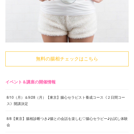
無料の腸相チェックはこちら
イベント＆講座の開催情報
8/10（月）＆9/28（月）【東京】腸心セラピスト養成コース《２日間コー
ス》開講決定
8/8【東京】腸相診断つき♪腸との会話を楽しむ♡腸心セラピー♪お試し体験
会