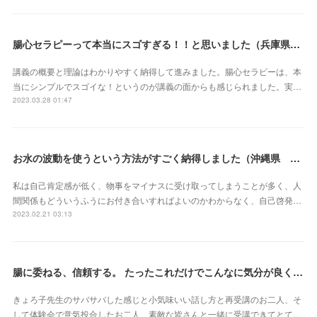
腸心セラピーって本当にスゴすぎる！！と思いました（兵庫県 M・Oさん）
講義の概要と理論はわかりやすく納得して進みました。腸心セラピーは、本
当にシンプルでスゴイな！というのが講義の面からも感じられました。実…
2023.03.28 01:47
お水の波動を使うという方法がすごく納得しました（沖縄県 S・Mさん）
私は自己肯定感が低く、物事をマイナスに受け取ってしまうことが多く、人
間関係もどういうふうにお付き合いすればよいのかわからなく、自己啓発…
2023.02.21 03:13
腸に委ねる、信頼する。 たったこれだけでこんなに気分が良くなれるなんて本当にスゴイ‼︎（東京都 會澤亜紀さん）
きょろ子先生のサバサバした感じと小気味いい話し方と再受講のお二人、そ
して体験会で意気投合したお二人、素敵な皆さんと一緒に受講できてとて…