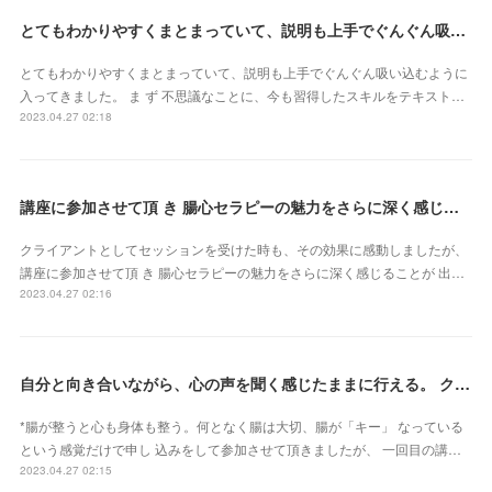
とてもわかりやすくまとまっていて、説明も上手でぐんぐん吸い込むように入ってきました（東京都・山田かおるさん）
とてもわかりやすくまとまっていて、説明も上手でぐんぐん吸い込むように
入ってきました。 ま ず 不思議なことに、今も習得したスキルをテキスト…
2023.04.27 02:18
講座に参加させて頂 き 腸心セラピーの魅力をさらに深く感じることが 出来ました（東京都・森由希子さん）
クライアントとしてセッションを受けた時も、その効果に感動しましたが、
講座に参加させて頂 き 腸心セラピーの魅力をさらに深く感じることが 出…
2023.04.27 02:16
自分と向き合いながら、心の声を聞く感じたままに行える。 クライアントさん主体で行うとこ ろが本当に素晴らしいです（新潟県・佐藤よしみさん）
*腸が整うと心も身体も整う。何となく腸は大切、腸が「キー」 なっている
という感覚だけで申し 込みをして参加させて頂きましたが、 一回目の講…
2023.04.27 02:15