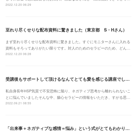
2022.12.20 06:29
至れり尽くせりな配布資料に驚きました（東京都 S・Hさん）
まず至れり尽くせりな配布資料に驚きました。すぐにモニターさんに入れる
資料もそろってありがたい限りです。対人のためのセラピーのため、どん…
2022.12.20 06:28
受講後もサポートして頂けるなんてとても愛を感じる講座でした（北海道 原田いずみさん）
私自身長年HSP気質で不安恐怖に陥り、ネガティブ思考から離れられないこ
とに悩んでいましたそんな中、腸心セラピーの情報をいただき、すがる思…
2022.09.21 08:55
「出来事＋ネガティブな感情＝悩み」という式がとてもわかりやすかったです（埼玉県 S・Eさん）