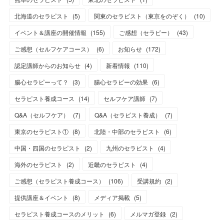
北海道のセラピスト
(
5
)
関東のセラピスト（東京をのぞく）
(
10
)
イベント＆講座の開催情報
(
155
)
ご感想（セラピー）
(
43
)
ご感想（セルフケアコース）
(
6
)
お知らせ
(
172
)
認定講師からのお知らせ
(
4
)
新着情報
(
110
)
腸心セラピーって？
(
3
)
腸心セラピーの効果
(
6
)
セラピスト養成コース
(
14
)
セルフケア講師
(
7
)
Q&A（セルフケア）
(
7
)
Q&A（セラピスト養成）
(
7
)
東京のセラピスト①
(
8
)
北陸・中部のセラピスト
(
6
)
中国・四国のセラピスト
(
2
)
九州のセラピスト
(
4
)
海外のセラピスト
(
2
)
近畿のセラピスト
(
4
)
ご感想（セラピスト養成コース）
(
106
)
受講規約
(
2
)
提供講座＆イベント
(
8
)
メディア掲載
(
5
)
セラピスト養成コースのメリット
(
6
)
メルマガ登録
(
2
)