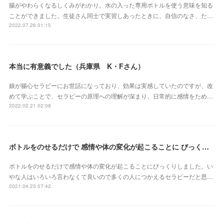
腸がやわらくなるしくみがわかり。水の入った専用ボトルを使う意味を知る
ことができました。生徒さん同士で実習しあったときに、自信のなさ、た…
2022.07.26 01:15
本当に有意義でした（兵庫県 K・Fさん）
娘が腸心セラピーにお世話になっており、効果は実感していたのですが、改
めて学ぶことで、セラピーの原理への理解が深まり、日常的に感情をため…
2022.02.21 02:08
ボトルをのせるだけで 感情や体の変化が起こることに びっくりしました（三重県 S・Yさん）
ボトルをのせるだけで感情や体の変化が起こることにびっくりしました。い
やな人はいろいろ言わなくて良いので多くの人につかえるセラピーだと思…
2021.04.23 07:42