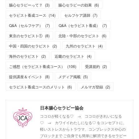
腸心セラピーって？
(
3
)
腸心セラピーの効果
(
6
)
セラピスト養成コース
(
14
)
セルフケア講師
(
7
)
Q&A（セルフケア）
(
7
)
Q&A（セラピスト養成）
(
7
)
東京のセラピスト①
(
8
)
北陸・中部のセラピスト
(
6
)
中国・四国のセラピスト
(
2
)
九州のセラピスト
(
4
)
海外のセラピスト
(
2
)
近畿のセラピスト
(
4
)
ご感想（セラピスト養成コース）
(
106
)
受講規約
(
2
)
提供講座＆イベント
(
8
)
メディア掲載
(
5
)
セラピスト養成コースのメリット
(
6
)
メルマガ登録
(
2
)
日本腸心セラピー協会
ココロが軽くなる♡ → ココロがきれいになる
♡ → カワイイわたしになる♡ をコンセプトに、
軽いストレスからトラウマ、コンプレックスや心の
ブロックまで ご自身でも簡単に解消できるセラピー