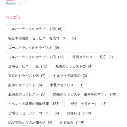
カテゴリ
シルバーランクのセラピスト②
(
6
)
協会本部講師（セラピスト養成コース）
(
4
)
ゴールドランクのセラピスト
(
9
)
シルバーランクのセラピスト①
(
12
)
遠隔セラピスト一覧②
(
2
)
遠隔セラピスト一覧
(
12
)
九州のセラピスト②
(
4
)
東京のセラピスト②
(
7
)
セルフケア講師②
(
3
)
熊本のセラピスト
(
5
)
東北のセラピスト
(
1
)
北海道のセラピスト
(
5
)
関東のセラピスト（東京をのぞく）
(
10
)
イベント＆講座の開催情報
(
155
)
ご感想（セラピー）
(
43
)
ご感想（セルフケアコース）
(
6
)
お知らせ
(
172
)
認定講師からのお知らせ
(
4
)
新着情報
(
110
)