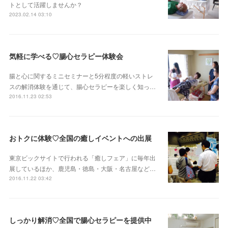
トとして活躍しませんか？
2023.02.14 03:10
気軽に学べる♡腸心セラピー体験会
腸と心に関するミニセミナーと5分程度の軽いストレ
スの解消体験を通じて、腸心セラピーを楽しく知っ…
2016.11.23 02:53
おトクに体験♡全国の癒しイベントへの出展
東京ビックサイトで行われる「癒しフェア」に毎年出
展しているほか、鹿児島・徳島・大阪・名古屋など…
2016.11.22 03:42
しっかり解消♡全国で腸心セラピーを提供中