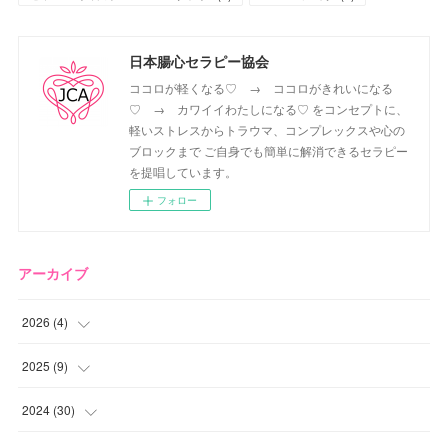
日本腸心セラピー協会
ココロが軽くなる♡ → ココロがきれいになる
♡ → カワイイわたしになる♡ をコンセプトに、
軽いストレスからトラウマ、コンプレックスや心の
ブロックまで ご自身でも簡単に解消できるセラピー
を提唱しています。
フォロー
アーカイブ
2026
(
4
)
(
2
)
2025
(
9
)
(
1
)
(
2
)
2024
(
30
)