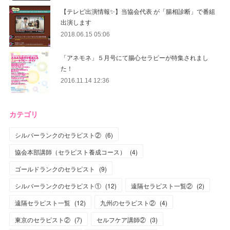
【テレビ出演情報✨】当協会代表 が「腸相診断」で番組
出演します
2018.06.15 05:06
「アネモネ」５月号にて腸心セラピーが特集されまし
た！
2016.11.14 12:36
カテゴリ
シルバーランクのセラピスト②
(
6
)
協会本部講師（セラピスト養成コース）
(
4
)
ゴールドランクのセラピスト
(
9
)
シルバーランクのセラピスト①
(
12
)
遠隔セラピスト一覧②
(
2
)
遠隔セラピスト一覧
(
12
)
九州のセラピスト②
(
4
)
東京のセラピスト②
(
7
)
セルフケア講師②
(
3
)