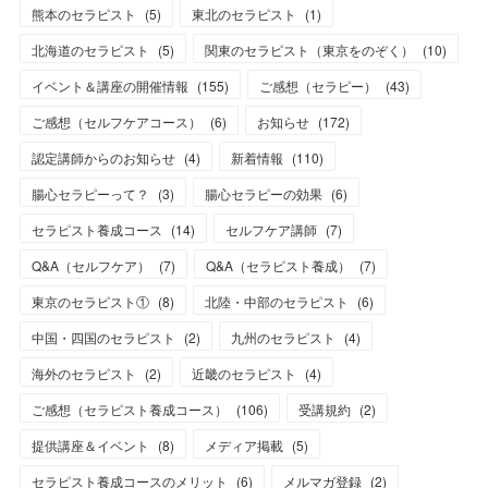
熊本のセラピスト
(
5
)
東北のセラピスト
(
1
)
北海道のセラピスト
(
5
)
関東のセラピスト（東京をのぞく）
(
10
)
イベント＆講座の開催情報
(
155
)
ご感想（セラピー）
(
43
)
ご感想（セルフケアコース）
(
6
)
お知らせ
(
172
)
認定講師からのお知らせ
(
4
)
新着情報
(
110
)
腸心セラピーって？
(
3
)
腸心セラピーの効果
(
6
)
セラピスト養成コース
(
14
)
セルフケア講師
(
7
)
Q&A（セルフケア）
(
7
)
Q&A（セラピスト養成）
(
7
)
東京のセラピスト①
(
8
)
北陸・中部のセラピスト
(
6
)
中国・四国のセラピスト
(
2
)
九州のセラピスト
(
4
)
海外のセラピスト
(
2
)
近畿のセラピスト
(
4
)
ご感想（セラピスト養成コース）
(
106
)
受講規約
(
2
)
提供講座＆イベント
(
8
)
メディア掲載
(
5
)
セラピスト養成コースのメリット
(
6
)
メルマガ登録
(
2
)