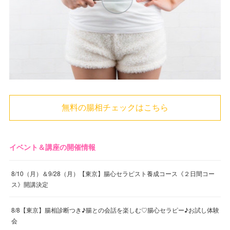
無料の腸相チェックはこちら
イベント＆講座の開催情報
8/10（月）＆9/28（月）【東京】腸心セラピスト養成コース《２日間コー
ス》開講決定
8/8【東京】腸相診断つき♪腸との会話を楽しむ♡腸心セラピー♪お試し体験
会