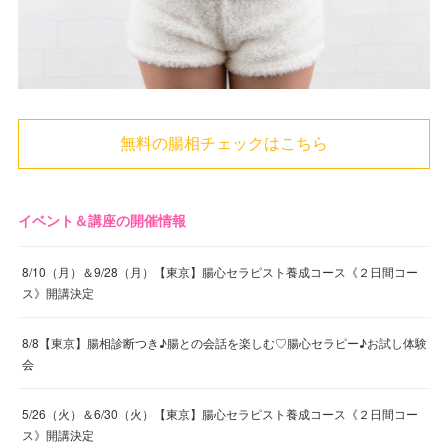
無料の腸相チェックはこちら
イベント＆講座の開催情報
8/10（月）＆9/28（月）【東京】腸心セラピスト養成コース《２日間コー
ス》開講決定
8/8【東京】腸相診断つき♪腸との会話を楽しむ♡腸心セラピー♪お試し体験
会
5/26（火）＆6/30（火）【東京】腸心セラピスト養成コース《２日間コー
ス》開講決定