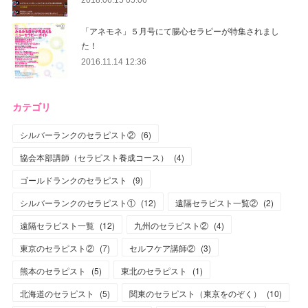
「アネモネ」５月号にて腸心セラピーが特集されまし
た！
2016.11.14 12:36
カテゴリ
シルバーランクのセラピスト②
(
6
)
協会本部講師（セラピスト養成コース）
(
4
)
ゴールドランクのセラピスト
(
9
)
シルバーランクのセラピスト①
(
12
)
遠隔セラピスト一覧②
(
2
)
遠隔セラピスト一覧
(
12
)
九州のセラピスト②
(
4
)
東京のセラピスト②
(
7
)
セルフケア講師②
(
3
)
熊本のセラピスト
(
5
)
東北のセラピスト
(
1
)
北海道のセラピスト
(
5
)
関東のセラピスト（東京をのぞく）
(
10
)