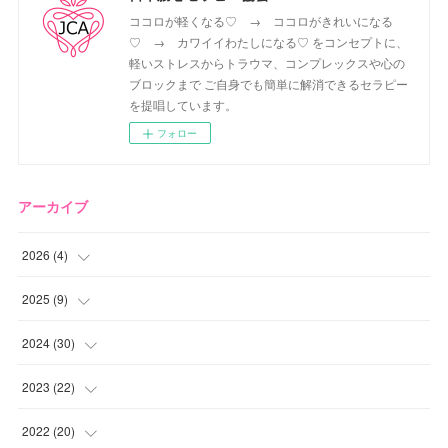
ココロが軽くなる♡ → ココロがきれいになる
♡ → カワイイわたしになる♡ をコンセプトに、
軽いストレスからトラウマ、コンプレックスや心の
ブロックまで ご自身でも簡単に解消できるセラピー
を提唱しています。
フォロー
アーカイブ
2026
(
4
)
(
2
)
2025
(
9
)
(
1
)
(
2
)
2024
(
30
)
(
1
)
(
2
)
(
4
)
2023
(
22
)
(
1
)
(
1
)
(
1
)
2022
(
20
)