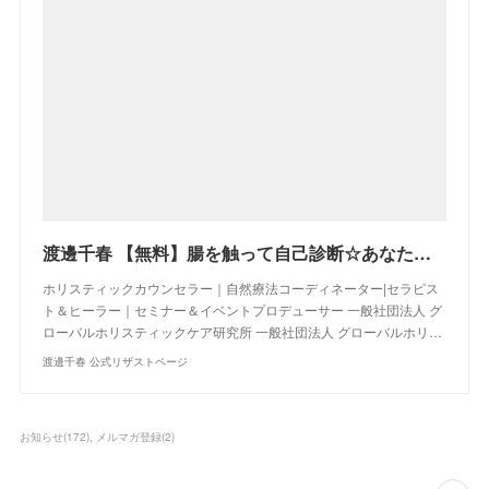
渡邊千春 【無料】腸を触って自己診断☆あなたの隠されたトラウマをチェック！
ホリスティックカウンセラー｜自然療法コーディネーター|セラピス
ト＆ヒーラー｜セミナー＆イベントプロデューサー 一般社団法人 グ
ローバルホリスティックケア研究所 一般社団法人 グローバルホリ…
渡邊千春 公式リザストページ
お知らせ
(
172
)
メルマガ登録
(
2
)