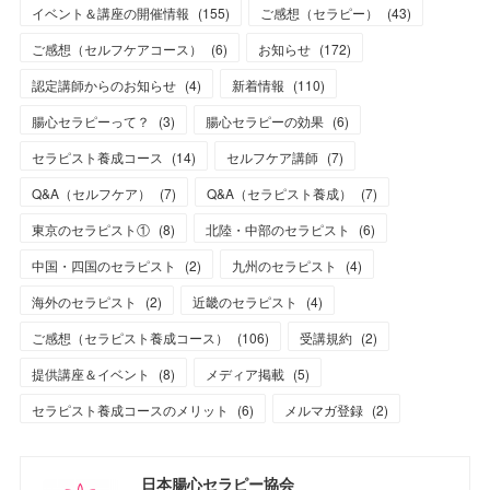
イベント＆講座の開催情報
(
155
)
ご感想（セラピー）
(
43
)
ご感想（セルフケアコース）
(
6
)
お知らせ
(
172
)
認定講師からのお知らせ
(
4
)
新着情報
(
110
)
腸心セラピーって？
(
3
)
腸心セラピーの効果
(
6
)
セラピスト養成コース
(
14
)
セルフケア講師
(
7
)
Q&A（セルフケア）
(
7
)
Q&A（セラピスト養成）
(
7
)
東京のセラピスト①
(
8
)
北陸・中部のセラピスト
(
6
)
中国・四国のセラピスト
(
2
)
九州のセラピスト
(
4
)
海外のセラピスト
(
2
)
近畿のセラピスト
(
4
)
ご感想（セラピスト養成コース）
(
106
)
受講規約
(
2
)
提供講座＆イベント
(
8
)
メディア掲載
(
5
)
セラピスト養成コースのメリット
(
6
)
メルマガ登録
(
2
)
日本腸心セラピー協会