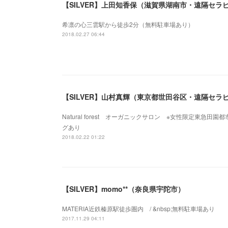
【SILVER】上田知香保（滋賀県湖南市・遠隔セラ
希凛の心三雲駅から徒歩2分（無料駐車場あり）
2018.02.27 06:44
【SILVER】山村真輝（東京都世田谷区・遠隔セラ
Natural forest オーガニックサロン ※女性限定東
グあり
2018.02.22 01:22
【SILVER】momo**（奈良県宇陀市）
MATERIA近鉄榛原駅徒歩圏内 / &nbsp;無料駐車場あり
2017.11.29 04:11