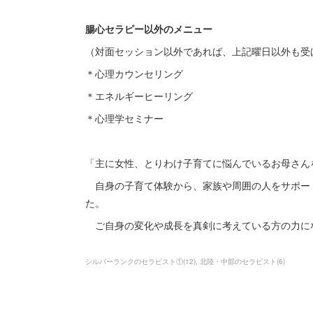
腸心セラピー以外のメニュー
（対面セッション以外であれば、上記曜日以外も受
＊心理カウンセリング
＊エネルギーヒーリング
＊心理学セミナー
「主に女性、とりわけ子育てに悩んでいるお母さん
自身の子育て体験から、家族や周囲の人をサポー
た。
ご自身の変化や成長を真剣に考えている方の力に
シルバーランクのセラピスト①
(
12
)
北陸・中部のセラピスト
(
6
)