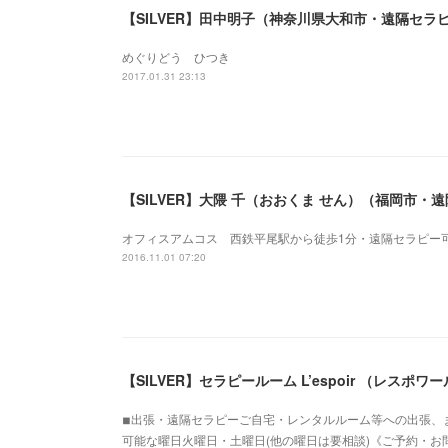
【SILVER】田中明子（神奈川県大和市・遠隔セラ
めぐりどう ひつき
2017.01.31 23:13
【SILVER】大隈 千（おおくま せん）（福岡市・
オフィスアムコス 西鉄平尾駅から徒歩1分・遠隔セラピー
2016.11.01 07:20
【SILVER】セラピールーム L’espoir （レス
◾︎出張・遠隔セラピーご自宅・レンタルルーム等への出張、ま
可能な曜日火曜日・土曜日(他の曜日は要相談)《ご予約・お問い合わ