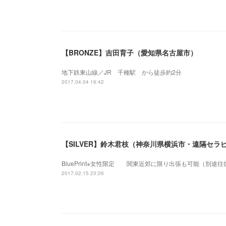
【BRONZE】吉田育子（愛知県名古屋市）
地下鉄東山線／JR 千種駅 から徒歩約2分
2017.04.04 16:42
【SILVER】鈴木君枝（神奈川県横浜市・遠隔セラ
BluePrint※女性限定 関東近郊に限り出張も可能（別途
2017.02.15 23:26