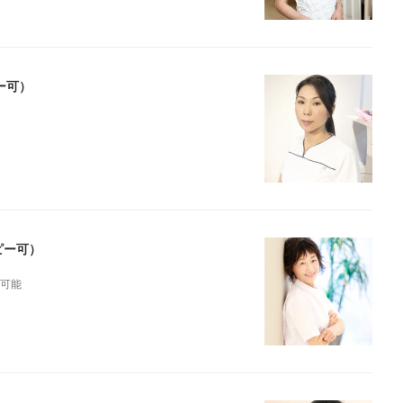
ー可）
ピー可）
ー可能