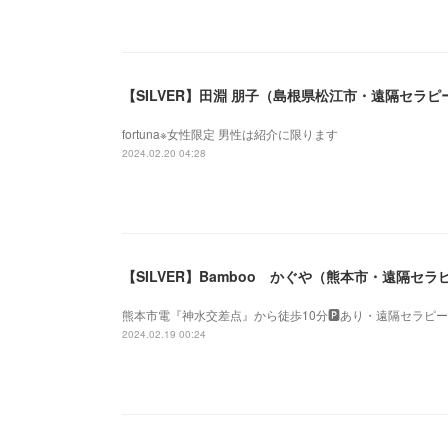
【SILVER】田淵 朋子（島根県松江市・遠隔セラピ
fortuna※女性限定 男性は紹介に限ります
2024.02.20 04:28
【SILVER】Bamboo かぐや（熊本市・遠隔セラ
熊本市電『神水交差点』から徒歩10分🅿️あり・遠隔セラピ
2024.02.19 00:24