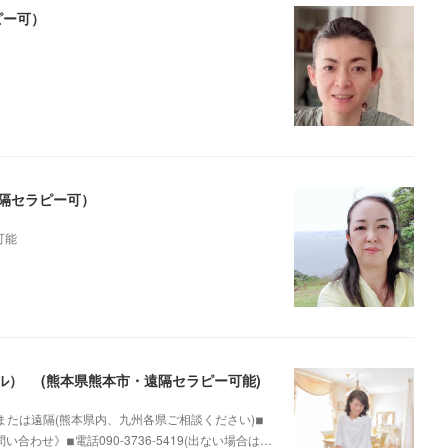
ピー可）
遠隔セラピー可）
可能
ポワール） (熊本県熊本市・遠隔セラピー可能)
たは遠隔(熊本県内、九州各県ご相談ください)◾︎
せ》◾︎電話090-3736-5419(出ない場合は…