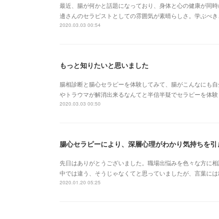
最近、腸が何かと話題になっており、身体と心の健康が同時
邊さんのセラピストとしての雰囲気が素晴らしさ。学ぶべき
2020.03.03 00:54
もっと知りたいと思いました
腸相診断と腸心セラピーを体験してみて、腸がこんなにも自
やトラウマが解消出来るなんてと半信半疑でセラピーを体験
2020.03.03 00:50
腸心セラピーにより、深層心理がわかり気持ちを引
先日はありがとうございました。職場出悩みを色々な方に相
中では違う、そうじゃなくてと思っていましたが、言葉には
2020.01.20 05:25