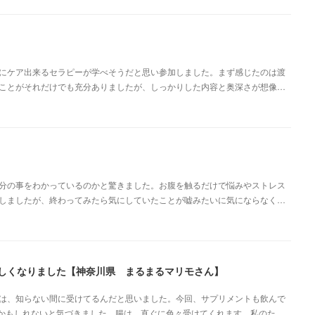
にケア出来るセラピーが学べそうだと思い参加しました。まず感じたのは渡
ことがそれだけでも充分ありましたが、しっかりした内容と奥深さが想像…
分の事をわかっているのかと驚きました。お腹を触るだけで悩みやストレス
しましたが、終わってみたら気にしていたことが嘘みたいに気にならなく…
楽しくなりました【神奈川県 まるまるマリモさん】
は、知らない間に受けてるんだと思いました。今回、サプリメントも飲んで
かもしれないと気づきました。腸は、直ぐに色々受けてくれます。私のた…