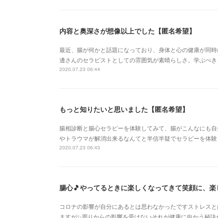
内容と奥深さが想像以上でした【匿名希望】
最近、腸が何かと話題になっており、身体と心の健康が同時
邊さんのセラピストとしての雰囲気が素晴らしさ。学ぶべき
2020.07.23 06:44
もっと知りたいと思いました【匿名希望】
腸相診断と腸心セラピーを体験してみて、腸がこんなにも自
やトラウマが解消出来るなんてと半信半疑でセラピーを体験
2020.07.23 06:43
腸心🎵やってるときに楽しくなってきて笑顔に、
コロナの影響が自分にあるとは思わなかったですストレスと
ますが✨周りからの影響を受けないそれが健康に向かう秘訣