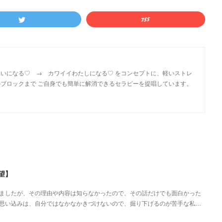
いになる♡ → カワイイわたしになる♡ をコンセプトに、軽いストレ
ブロックまで ご自身でも簡単に解消できるセラピーを提唱しています。
望】
ましたが、その理由や内容は知らなかったので、その話だけでも面白かった
思い込みは、自分ではなかなかきづけないので、掘り下げるのが苦手な私…