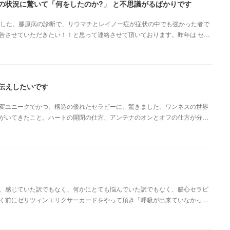
の状況に驚いて「何をしたのか?」 と不思議がるばかりです
ました。膠原病の診断で、リウマチとレイノー症が症状の中でも強かった者で
告させていただきたい！！と思って連絡させて頂いております。昨年は セ…
伝えしたいです
変ユニークでかつ、構造の優れたセラピーに、驚きました。ワンネスの世界
がいてきたこと。ハートの開閉の仕方、アンテナのオンとオフの仕方が分…
、感じていた訳でもなく、何かにとても悩んでいた訳でもなく、腸心セラピ
く前にゼリツィンエリクサーカードをやって頂き「呼吸が出来ていなかっ…