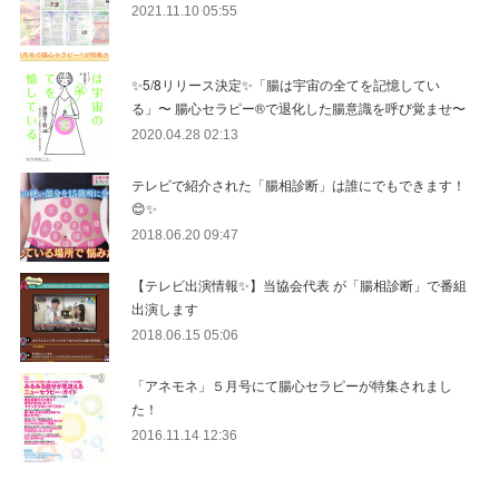
2021.11.10 05:55
✨5/8リリース決定✨「腸は宇宙の全てを記憶してい
る」〜 腸心セラピー®︎で退化した腸意識を呼び覚ませ〜
2020.04.28 02:13
テレビで紹介された「腸相診断」は誰にでもできます！
😊✨
2018.06.20 09:47
【テレビ出演情報✨】当協会代表 が「腸相診断」で番組
出演します
2018.06.15 05:06
「アネモネ」５月号にて腸心セラピーが特集されまし
た！
2016.11.14 12:36