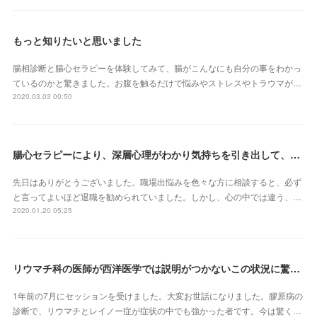
もっと知りたいと思いました
腸相診断と腸心セラピーを体験してみて、腸がこんなにも自分の事をわかっ
ているのかと驚きました。お腹を触るだけで悩みやストレスやトラウマが…
2020.03.03 00:50
腸心セラピーにより、深層心理がわかり気持ちを引き出して、オーラも変わった気がします
先日はありがとうございました。職場出悩みを色々な方に相談すると、必ず
と言ってよいほど退職を勧められていました。しかし、心の中では違う、…
2020.01.20 05:25
リウマチ科の医師が西洋医学では説明がつかないこの状況に驚いて「何をしたのか?」 と不思議がるばかりです
1年前の7月にセッションを受けました。大変お世話になりました。膠原病の
診断で、リウマチとレイノー症が症状の中でも強かった者です。今は驚く…