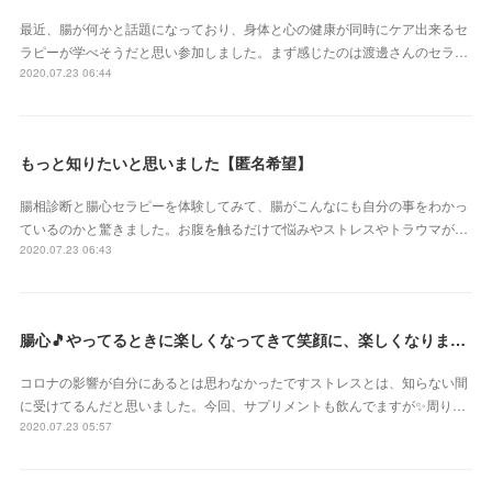
最近、腸が何かと話題になっており、身体と心の健康が同時にケア出来るセ
ラピーが学べそうだと思い参加しました。まず感じたのは渡邊さんのセラ…
2020.07.23 06:44
もっと知りたいと思いました【匿名希望】
腸相診断と腸心セラピーを体験してみて、腸がこんなにも自分の事をわかっ
ているのかと驚きました。お腹を触るだけで悩みやストレスやトラウマが…
2020.07.23 06:43
腸心🎵やってるときに楽しくなってきて笑顔に、楽しくなりました【神奈川県 まるまるマリモさん】
コロナの影響が自分にあるとは思わなかったですストレスとは、知らない間
に受けてるんだと思いました。今回、サプリメントも飲んでますが✨周り…
2020.07.23 05:57