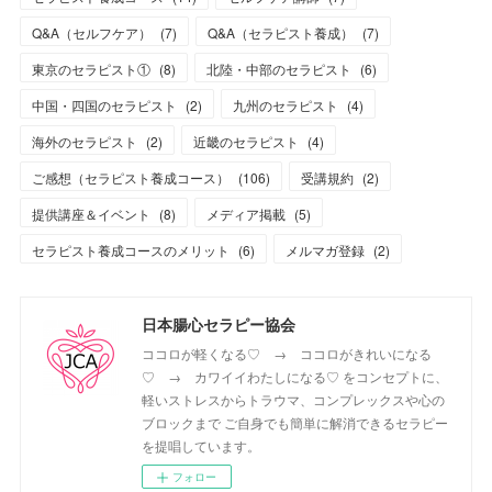
Q&A（セルフケア）
(
7
)
Q&A（セラピスト養成）
(
7
)
東京のセラピスト①
(
8
)
北陸・中部のセラピスト
(
6
)
中国・四国のセラピスト
(
2
)
九州のセラピスト
(
4
)
海外のセラピスト
(
2
)
近畿のセラピスト
(
4
)
ご感想（セラピスト養成コース）
(
106
)
受講規約
(
2
)
提供講座＆イベント
(
8
)
メディア掲載
(
5
)
セラピスト養成コースのメリット
(
6
)
メルマガ登録
(
2
)
日本腸心セラピー協会
ココロが軽くなる♡ → ココロがきれいになる
♡ → カワイイわたしになる♡ をコンセプトに、
軽いストレスからトラウマ、コンプレックスや心の
ブロックまで ご自身でも簡単に解消できるセラピー
を提唱しています。
フォロー