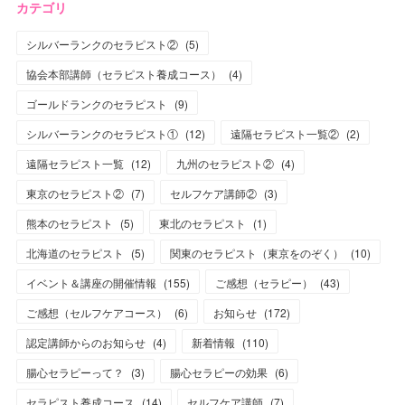
カテゴリ
シルバーランクのセラピスト②
(
5
)
協会本部講師（セラピスト養成コース）
(
4
)
ゴールドランクのセラピスト
(
9
)
シルバーランクのセラピスト①
(
12
)
遠隔セラピスト一覧②
(
2
)
遠隔セラピスト一覧
(
12
)
九州のセラピスト②
(
4
)
東京のセラピスト②
(
7
)
セルフケア講師②
(
3
)
熊本のセラピスト
(
5
)
東北のセラピスト
(
1
)
北海道のセラピスト
(
5
)
関東のセラピスト（東京をのぞく）
(
10
)
イベント＆講座の開催情報
(
155
)
ご感想（セラピー）
(
43
)
ご感想（セルフケアコース）
(
6
)
お知らせ
(
172
)
認定講師からのお知らせ
(
4
)
新着情報
(
110
)
腸心セラピーって？
(
3
)
腸心セラピーの効果
(
6
)
セラピスト養成コース
(
14
)
セルフケア講師
(
7
)